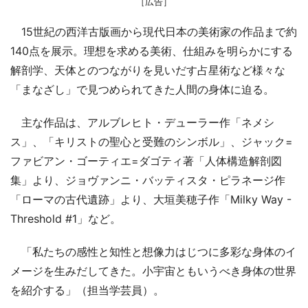
［広告］
15世紀の西洋古版画から現代日本の美術家の作品まで約
140点を展示。理想を求める美術、仕組みを明らかにする
解剖学、天体とのつながりを見いだす占星術など様々な
「まなざし」で見つめられてきた人間の身体に迫る。
主な作品は、アルブレヒト・デューラー作「ネメシ
ス」、「キリストの聖心と受難のシンボル」、ジャック=
ファビアン・ゴーティエ=ダゴティ著「人体構造解剖図
集」より、ジョヴァンニ・バッティスタ・ピラネージ作
「ローマの古代遺跡」より、大垣美穂子作「Milky Way -
Threshold #1」など。
「私たちの感性と知性と想像力はじつに多彩な身体のイ
メージを生みだしてきた。小宇宙ともいうべき身体の世界
を紹介する」（担当学芸員）。