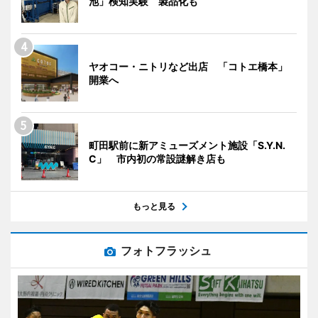
池」検知実験 製品化も
ヤオコー・ニトリなど出店 「コトエ橋本」
開業へ
町田駅前に新アミューズメント施設「S.Y.N.
C」 市内初の常設謎解き店も
もっと見る
フォトフラッシュ