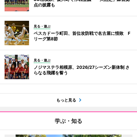
点の披露も
見る・遊ぶ
ペスカドーラ町田、首位攻防戦で名古屋に惜敗 F
リーグ第8節
見る・遊ぶ
ノジマステラ相模原、2026/27シーズン新体制 さ
らなる飛躍を誓う
もっと見る
学ぶ・知る