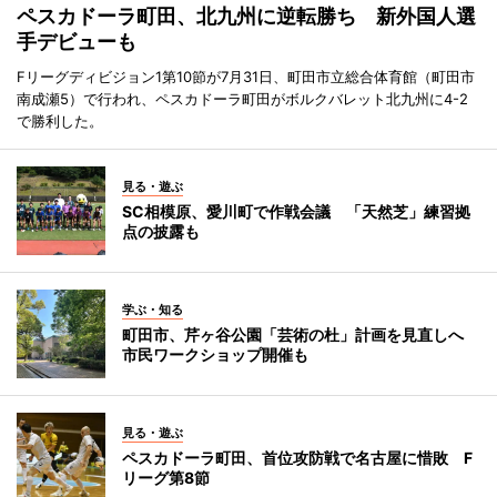
ペスカドーラ町田、北九州に逆転勝ち 新外国人選
手デビューも
Fリーグディビジョン1第10節が7月31日、町田市立総合体育館（町田市
南成瀬5）で行われ、ペスカドーラ町田がボルクバレット北九州に4-2
で勝利した。
見る・遊ぶ
SC相模原、愛川町で作戦会議 「天然芝」練習拠
点の披露も
学ぶ・知る
町田市、芹ヶ谷公園「芸術の杜」計画を見直しへ
市民ワークショップ開催も
見る・遊ぶ
ペスカドーラ町田、首位攻防戦で名古屋に惜敗 F
リーグ第8節