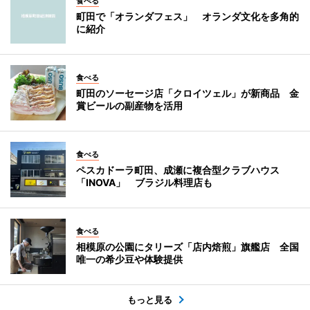
食べる
町田で「オランダフェス」 オランダ文化を多角的
に紹介
食べる
町田のソーセージ店「クロイツェル」が新商品 金
賞ビールの副産物を活用
食べる
ペスカドーラ町田、成瀬に複合型クラブハウス
「INOVA」 ブラジル料理店も
食べる
相模原の公園にタリーズ「店内焙煎」旗艦店 全国
唯一の希少豆や体験提供
もっと見る