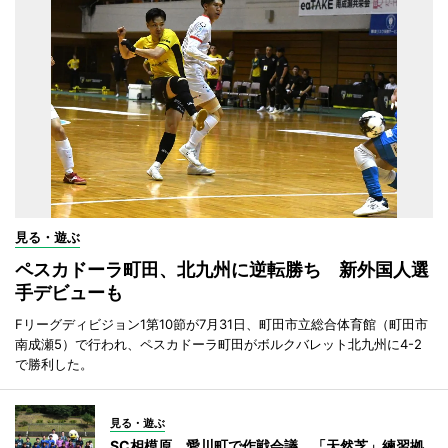
見る・遊ぶ
ペスカドーラ町田、北九州に逆転勝ち 新外国人選
手デビューも
Fリーグディビジョン1第10節が7月31日、町田市立総合体育館（町田市
南成瀬5）で行われ、ペスカドーラ町田がボルクバレット北九州に4-2
で勝利した。
見る・遊ぶ
SC相模原、愛川町で作戦会議 「天然芝」練習拠