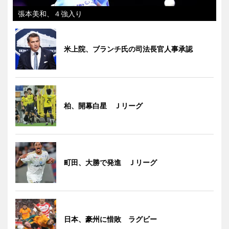
張本美和、４強入り
米上院、ブランチ氏の司法長官人事承認
柏、開幕白星 Ｊリーグ
町田、大勝で発進 Ｊリーグ
日本、豪州に惜敗 ラグビー