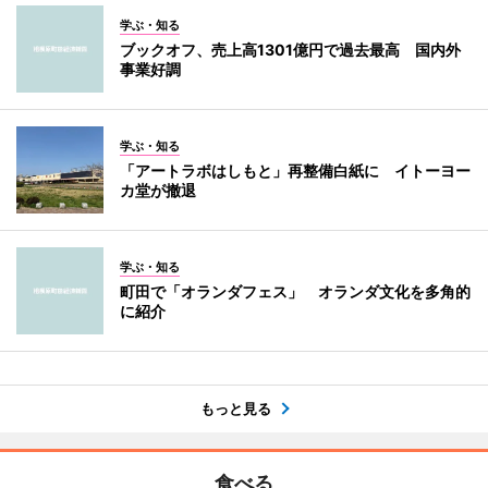
学ぶ・知る
ブックオフ、売上高1301億円で過去最高 国内外
事業好調
学ぶ・知る
「アートラボはしもと」再整備白紙に イトーヨー
カ堂が撤退
学ぶ・知る
町田で「オランダフェス」 オランダ文化を多角的
に紹介
もっと見る
食べる