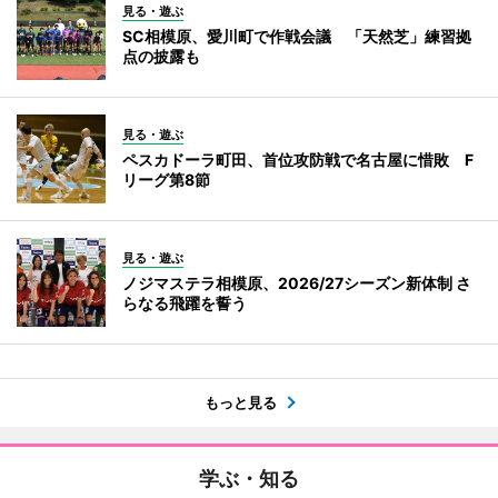
見る・遊ぶ
SC相模原、愛川町で作戦会議 「天然芝」練習拠
点の披露も
見る・遊ぶ
ペスカドーラ町田、首位攻防戦で名古屋に惜敗 F
リーグ第8節
見る・遊ぶ
ノジマステラ相模原、2026/27シーズン新体制 さ
らなる飛躍を誓う
もっと見る
学ぶ・知る