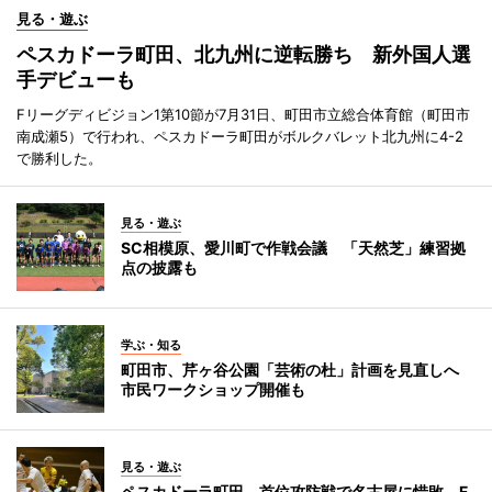
見る・遊ぶ
ペスカドーラ町田、北九州に逆転勝ち 新外国人選
手デビューも
Fリーグディビジョン1第10節が7月31日、町田市立総合体育館（町田市
南成瀬5）で行われ、ペスカドーラ町田がボルクバレット北九州に4-2
で勝利した。
見る・遊ぶ
SC相模原、愛川町で作戦会議 「天然芝」練習拠
点の披露も
学ぶ・知る
町田市、芹ヶ谷公園「芸術の杜」計画を見直しへ
市民ワークショップ開催も
見る・遊ぶ
ペスカドーラ町田、首位攻防戦で名古屋に惜敗 F