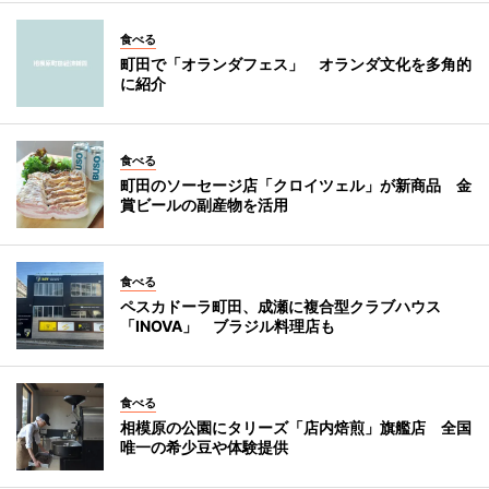
食べる
町田で「オランダフェス」 オランダ文化を多角的
に紹介
食べる
町田のソーセージ店「クロイツェル」が新商品 金
賞ビールの副産物を活用
食べる
ペスカドーラ町田、成瀬に複合型クラブハウス
「INOVA」 ブラジル料理店も
食べる
相模原の公園にタリーズ「店内焙煎」旗艦店 全国
唯一の希少豆や体験提供