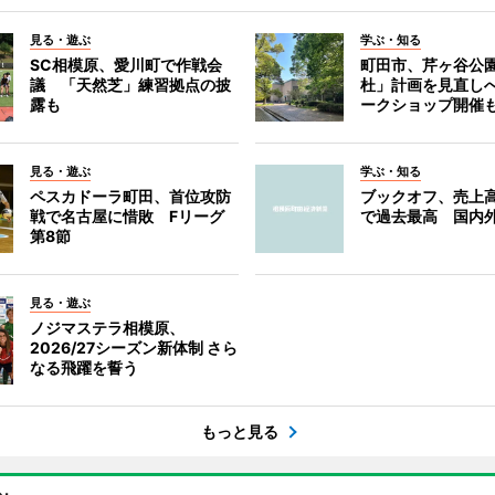
見る・遊ぶ
学ぶ・知る
SC相模原、愛川町で作戦会
町田市、芹ヶ谷公
議 「天然芝」練習拠点の披
杜」計画を見直し
露も
ークショップ開催
見る・遊ぶ
学ぶ・知る
ペスカドーラ町田、首位攻防
ブックオフ、売上高
戦で名古屋に惜敗 Fリーグ
で過去最高 国内
第8節
見る・遊ぶ
ノジマステラ相模原、
2026/27シーズン新体制 さら
なる飛躍を誓う
もっと見る