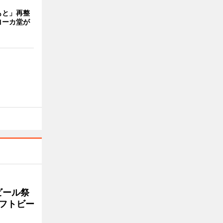
もと」再整
ヨーカ堂が
ビール祭
ラフトビー