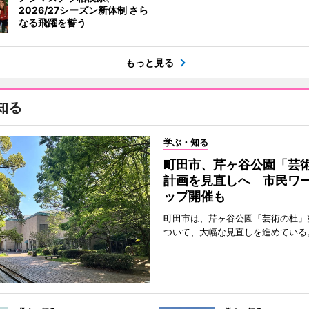
2026/27シーズン新体制 さら
なる飛躍を誓う
もっと見る
知る
学ぶ・知る
町田市、芹ヶ谷公園「芸
計画を見直しへ 市民ワ
ップ開催も
町田市は、芹ヶ谷公園「芸術の杜」
ついて、大幅な見直しを進めている