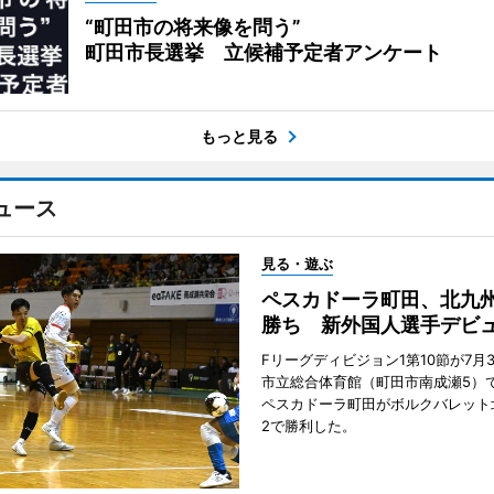
“町田市の将来像を問う”
町田市長選挙 立候補予定者アンケート
もっと見る
ュース
見る・遊ぶ
ペスカドーラ町田、北九
勝ち 新外国人選手デビ
Fリーグディビジョン1第10節が7月
市立総合体育館（町田市南成瀬5）
ペスカドーラ町田がボルクバレット
2で勝利した。