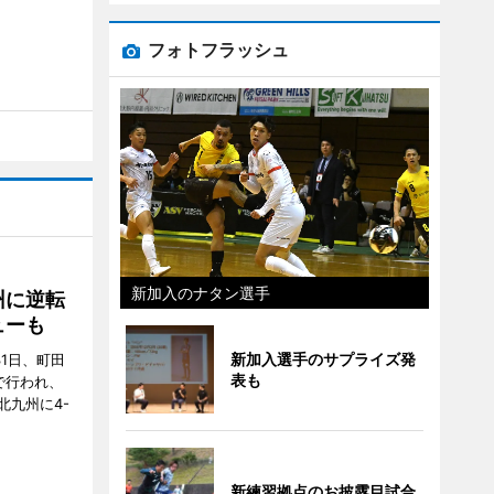
フォトフラッシュ
新加入のナタン選手
州に逆転
ューも
新加入選手のサプライズ発
31日、町田
表も
で行われ、
北九州に4-
新練習拠点のお披露目試合