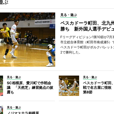
遊ぶ
見る・遊ぶ
ペスカドーラ町田、北九
勝ち 新外国人選手デビ
Fリーグディビジョン1第10節が7月
市立総合体育館（町田市南成瀬5）
ペスカドーラ町田がボルクバレット
2で勝利した。
見る・遊ぶ
見る・遊ぶ
SC相模原、愛川町で作戦会
ペスカドーラ町田
議 「天然芝」練習拠点の披
戦で名古屋に惜敗
露も
第8節
見る・遊ぶ
ノジマステラ相模原、