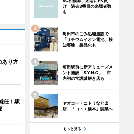
SC相模原、湘南にPK負
け 過去3番目の来場者数
も
町田市のごみ処理施設で
「リチウムイオン電池」検
知実験 製品化も
のあり方
町田駅前に新アミューズメ
ント施設「S.Y.N.C」 市
内初の常設謎解き店も
に就任！駅
ヤオコー・ニトリなど出
愛
店 「コトエ橋本」開業へ
もっと見る