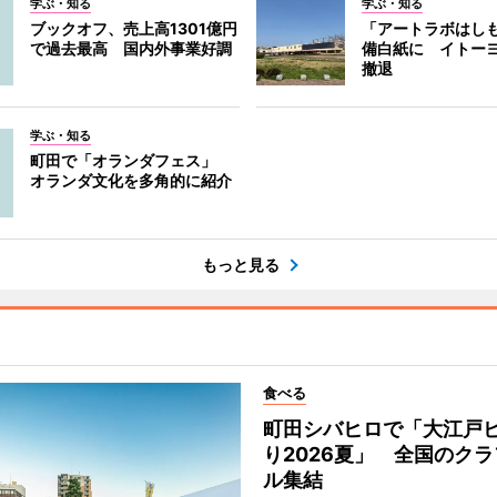
学ぶ・知る
学ぶ・知る
ブックオフ、売上高1301億円
「アートラボはし
で過去最高 国内外事業好調
備白紙に イトー
撤退
学ぶ・知る
町田で「オランダフェス」
オランダ文化を多角的に紹介
もっと見る
食べる
町田シバヒロで「大江戸
り2026夏」 全国のク
ル集結