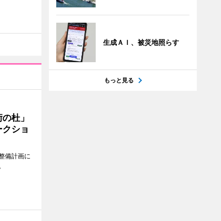
生成ＡＩ、被災地照らす
もっと見る
術の杜」
ークショ
整備計画に
。