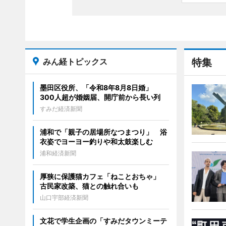
みん経トピックス
特集
墨田区役所、「令和8年8月8日婚」
300人超が婚姻届、開庁前から長い列
すみだ経済新聞
浦和で「親子の居場所なつまつり」 浴
衣姿でヨーヨー釣りや和太鼓楽しむ
浦和経済新聞
厚狭に保護猫カフェ「ねことおちゃ」
古民家改築、猫との触れ合いも
山口宇部経済新聞
文花で学生企画の「すみだタウンミーテ