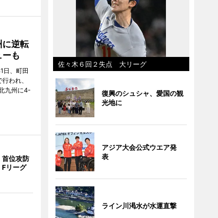
州に逆転
ューも
佐々木６回２失点 大リーグ
31日、町田
で行われ、
北九州に4-
復興のシュシャ、愛国の観
光地に
アジア大会公式ウエア発
表
、首位攻防
 Fリーグ
ライン川渇水が水運直撃