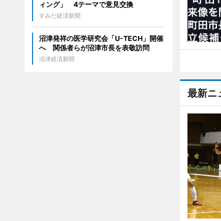
ィング」 4テーマで意見交換
すみだ経済新聞
沼津発祥の医学研究会「U-TECH」開催
へ 関係者らが沼津市長を表敬訪問
沼津経済新聞
最新ニ