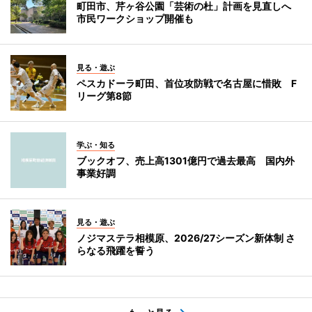
町田市、芹ヶ谷公園「芸術の杜」計画を見直しへ
市民ワークショップ開催も
見る・遊ぶ
ペスカドーラ町田、首位攻防戦で名古屋に惜敗 F
リーグ第8節
学ぶ・知る
ブックオフ、売上高1301億円で過去最高 国内外
事業好調
見る・遊ぶ
ノジマステラ相模原、2026/27シーズン新体制 さ
らなる飛躍を誓う