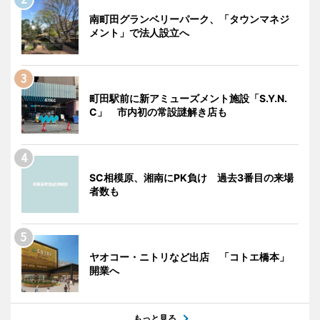
南町田グランベリーパーク、「タウンマネジ
メント」で法人設立へ
町田駅前に新アミューズメント施設「S.Y.N.
C」 市内初の常設謎解き店も
SC相模原、湘南にPK負け 過去3番目の来場
者数も
ヤオコー・ニトリなど出店 「コトエ橋本」
開業へ
もっと見る