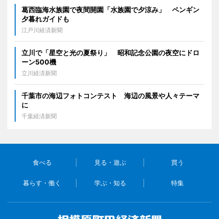
葛西臨海水族園で夜間開園「水族園で夕涼み」 ペンギン
夕暮れガイドも
江戸川経済新聞
立川で「星空と光の夏祭り」 昭和記念公園の夜空にドロ
ーン500機
立川経済新聞
千葉市の海辺フォトコンテスト 海辺の風景や人々テーマ
に
千葉経済新聞
食べる
見る・遊ぶ
買う
暮らす・働く
学ぶ・知る
特集