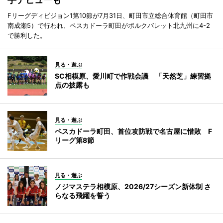
Fリーグディビジョン1第10節が7月31日、町田市立総合体育館（町田市
南成瀬5）で行われ、ペスカドーラ町田がボルクバレット北九州に4-2
で勝利した。
見る・遊ぶ
SC相模原、愛川町で作戦会議 「天然芝」練習拠
点の披露も
見る・遊ぶ
ペスカドーラ町田、首位攻防戦で名古屋に惜敗 F
リーグ第8節
見る・遊ぶ
ノジマステラ相模原、2026/27シーズン新体制 さ
らなる飛躍を誓う