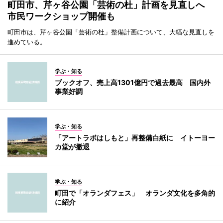
町田市、芹ヶ谷公園「芸術の杜」計画を見直しへ
市民ワークショップ開催も
町田市は、芹ヶ谷公園「芸術の杜」整備計画について、大幅な見直しを
進めている。
学ぶ・知る
ブックオフ、売上高1301億円で過去最高 国内外
事業好調
学ぶ・知る
「アートラボはしもと」再整備白紙に イトーヨー
カ堂が撤退
学ぶ・知る
町田で「オランダフェス」 オランダ文化を多角的
に紹介