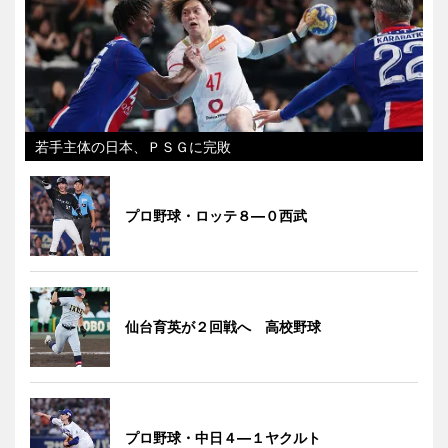
若手主体の日本、ＰＳＧに完敗
プロ野球・ロッテ８―０西武
仙台育英が２回戦へ 高校野球
プロ野球・中日４―１ヤクルト