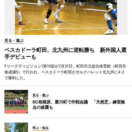
見る・遊ぶ
ペスカドーラ町田、北九州に逆転勝ち 新外国人選
手デビューも
Fリーグディビジョン1第10節が7月31日、町田市立総合体育館（町田市
南成瀬5）で行われ、ペスカドーラ町田がボルクバレット北九州に4-2
で勝利した。
見る・遊ぶ
SC相模原、愛川町で作戦会議 「天然芝」練習拠
点の披露も
学ぶ・知る