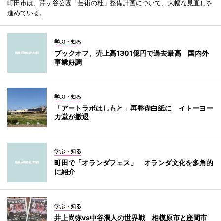
町田市は、芹ヶ谷公園「芸術の杜」整備計画について、大幅な見直しを
進めている。
学ぶ・知る
ブックオフ、売上高1301億円で過去最高 国内外
事業好調
学ぶ・知る
「アートラボはしもと」再整備白紙に イトーヨー
カ堂が撤退
学ぶ・知る
町田で「オランダフェス」 オランダ文化を多角的
に紹介
学ぶ・知る
井上尚弥vs中谷潤人の世界戦 相模原市と座間市