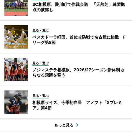
SC相模原、愛川町で作戦会議 「天然芝」練習拠
点の披露も
見る・遊ぶ
ペスカドーラ町田、首位攻防戦で名古屋に惜敗 F
リーグ第8節
見る・遊ぶ
ノジマステラ相模原、2026/27シーズン新体制 さ
らなる飛躍を誓う
見る・遊ぶ
相模原ライズ、今季初白星 アメフト「Xプレミ
ア」第4節
もっと見る