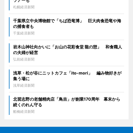
ツアーも
札幌経済新聞
千葉県立中央博物館で「ちば恐竜博」 巨大肉食恐竜や海
の捕食者も
千葉経済新聞
岩木山神社向かいに「お山の花彩食堂 龍の憩」 和食職人
の夫婦が経営
弘前経済新聞
浅草・松が谷にニットカフェ「ito-mori」 編み物好きが
集う場に
浅草経済新聞
北習志野の老舗精肉店「鳥吉」が創業170周年 幕末から
続くのれん守る
船橋経済新聞