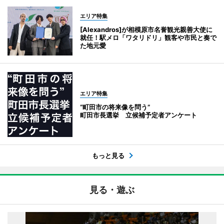
エリア特集
[Alexandros]が相模原市名誉観光親善大使に
就任！駅メロ「ワタリドリ」観客や市民と奏で
た地元愛
エリア特集
“町田市の将来像を問う”
町田市長選挙 立候補予定者アンケート
もっと見る
見る・遊ぶ