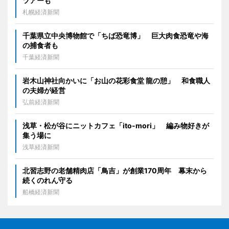
ツアーも
札幌経済新聞
千葉県立中央博物館で「ちば恐竜博」 巨大肉食恐竜や海
の捕食者も
千葉経済新聞
岩木山神社向かいに「お山の花彩食堂 龍の憩」 和食職人
の夫婦が経営
弘前経済新聞
浅草・松が谷にニットカフェ「ito-mori」 編み物好きが
集う場に
浅草経済新聞
北習志野の老舗精肉店「鳥吉」が創業170周年 幕末から
続くのれん守る
船橋経済新聞