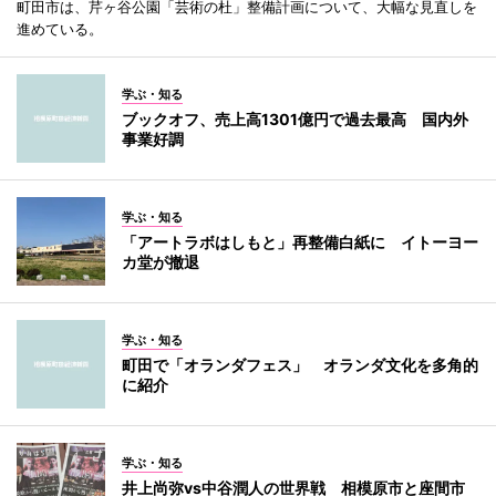
町田市は、芹ヶ谷公園「芸術の杜」整備計画について、大幅な見直しを
進めている。
学ぶ・知る
ブックオフ、売上高1301億円で過去最高 国内外
事業好調
学ぶ・知る
「アートラボはしもと」再整備白紙に イトーヨー
カ堂が撤退
学ぶ・知る
町田で「オランダフェス」 オランダ文化を多角的
に紹介
学ぶ・知る
井上尚弥vs中谷潤人の世界戦 相模原市と座間市