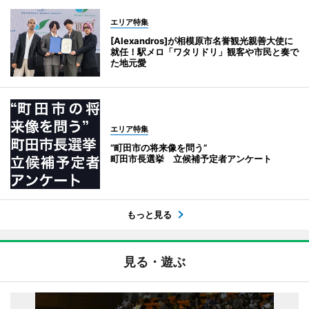
エリア特集
[Alexandros]が相模原市名誉観光親善大使に
就任！駅メロ「ワタリドリ」観客や市民と奏で
た地元愛
エリア特集
“町田市の将来像を問う”
町田市長選挙 立候補予定者アンケート
もっと見る
見る・遊ぶ