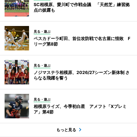
SC相模原、愛川町で作戦会議 「天然芝」練習拠
点の披露も
見る・遊ぶ
ペスカドーラ町田、首位攻防戦で名古屋に惜敗 F
リーグ第8節
見る・遊ぶ
ノジマステラ相模原、2026/27シーズン新体制 さ
らなる飛躍を誓う
見る・遊ぶ
相模原ライズ、今季初白星 アメフト「Xプレミ
ア」第4節
もっと見る