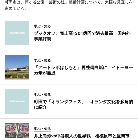
町田市は、芹ヶ谷公園「芸術の杜」整備計画について、大幅な見直しを
進めている。
学ぶ・知る
ブックオフ、売上高1301億円で過去最高 国内外
事業好調
学ぶ・知る
「アートラボはしもと」再整備白紙に イトーヨー
カ堂が撤退
学ぶ・知る
町田で「オランダフェス」 オランダ文化を多角的
に紹介
学ぶ・知る
井上尚弥vs中谷潤人の世界戦 相模原市と座間市