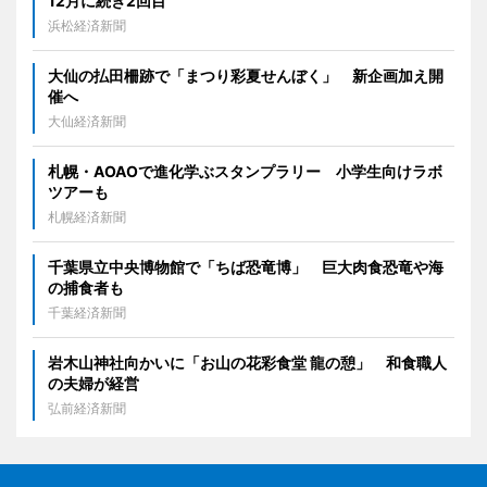
12月に続き2回目
浜松経済新聞
大仙の払田柵跡で「まつり彩夏せんぼく」 新企画加え開
催へ
大仙経済新聞
札幌・AOAOで進化学ぶスタンプラリー 小学生向けラボ
ツアーも
札幌経済新聞
千葉県立中央博物館で「ちば恐竜博」 巨大肉食恐竜や海
の捕食者も
千葉経済新聞
岩木山神社向かいに「お山の花彩食堂 龍の憩」 和食職人
の夫婦が経営
弘前経済新聞