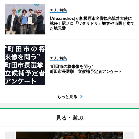
エリア特集
[Alexandros]が相模原市名誉観光親善大使に
就任！駅メロ「ワタリドリ」観客や市民と奏で
た地元愛
エリア特集
“町田市の将来像を問う”
町田市長選挙 立候補予定者アンケート
もっと見る
見る・遊ぶ