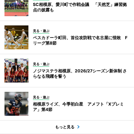
SC相模原、愛川町で作戦会議 「天然芝」練習拠
点の披露も
見る・遊ぶ
ペスカドーラ町田、首位攻防戦で名古屋に惜敗 F
リーグ第8節
見る・遊ぶ
ノジマステラ相模原、2026/27シーズン新体制 さ
らなる飛躍を誓う
見る・遊ぶ
相模原ライズ、今季初白星 アメフト「Xプレミ
ア」第4節
もっと見る