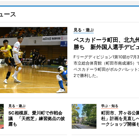
ュース
見る・遊ぶ
ペスカドーラ町田、北九
勝ち 新外国人選手デビ
Fリーグディビジョン1第10節が7月
市立総合体育館（町田市南成瀬5）
ペスカドーラ町田がボルクバレット
2で勝利した。
見る・遊ぶ
学ぶ・知る
SC相模原、愛川町で作戦会
町田市、芹ヶ谷公
議 「天然芝」練習拠点の披
杜」計画を見直し
露も
ークショップ開催