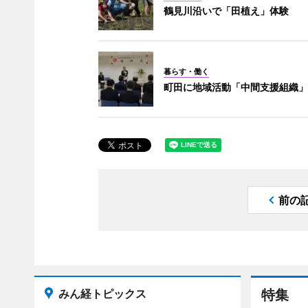
鶴見川沿いで「田植え」体験
暮らす・働く
町田に地域活動「中間支援組織」
前の
みん経トピックス
特集