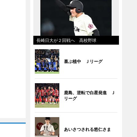
長崎日大が２回戦へ 高校野球
喜ぶ植中 Ｊリーグ
鹿島、逆転で白星発進 Ｊ
リーグ
あいさつされる悠仁さま