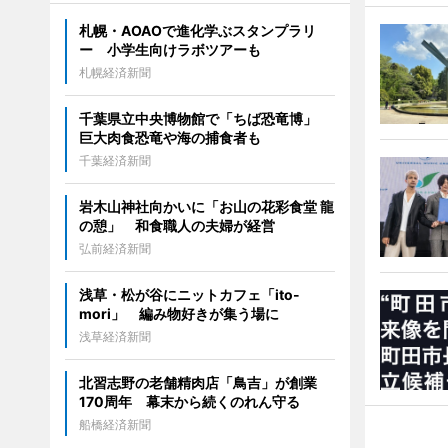
札幌・AOAOで進化学ぶスタンプラリ
ー 小学生向けラボツアーも
札幌経済新聞
千葉県立中央博物館で「ちば恐竜博」
巨大肉食恐竜や海の捕食者も
千葉経済新聞
岩木山神社向かいに「お山の花彩食堂 龍
の憩」 和食職人の夫婦が経営
弘前経済新聞
浅草・松が谷にニットカフェ「ito-
mori」 編み物好きが集う場に
浅草経済新聞
北習志野の老舗精肉店「鳥吉」が創業
170周年 幕末から続くのれん守る
船橋経済新聞