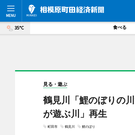
食べる
35°C
見る・遊ぶ
鶴見川「鯉のぼりの川
が遊ぶ川」再生
町田市
鶴見川
鯉のぼり