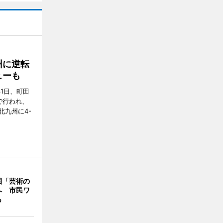
州に逆転
ューも
31日、町田
で行われ、
北九州に4-
園「芸術の
へ 市民ワ
も