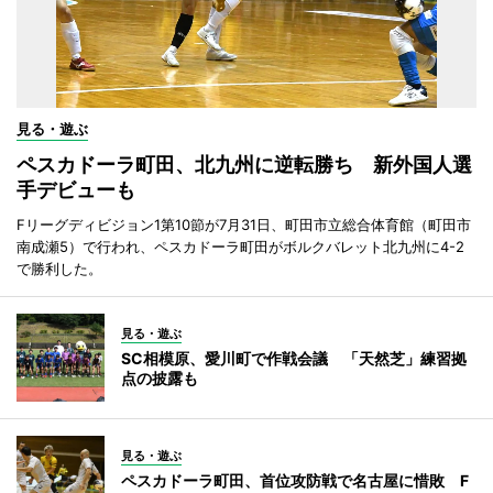
見る・遊ぶ
ペスカドーラ町田、北九州に逆転勝ち 新外国人選
手デビューも
Fリーグディビジョン1第10節が7月31日、町田市立総合体育館（町田市
南成瀬5）で行われ、ペスカドーラ町田がボルクバレット北九州に4-2
で勝利した。
見る・遊ぶ
SC相模原、愛川町で作戦会議 「天然芝」練習拠
点の披露も
見る・遊ぶ
ペスカドーラ町田、首位攻防戦で名古屋に惜敗 F