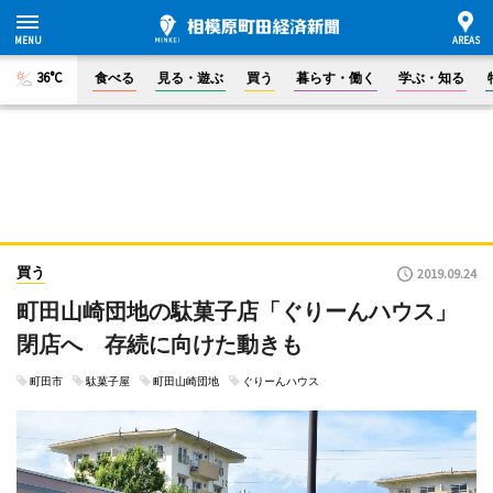
36°C
食べる
見る・遊ぶ
買う
暮らす・働く
学ぶ・知る
買う
2019.09.24
町田山崎団地の駄菓子店「ぐりーんハウス」
閉店へ 存続に向けた動きも
町田市
駄菓子屋
町田山崎団地
ぐりーんハウス