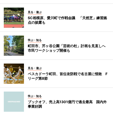
見る・遊ぶ
SC相模原、愛川町で作戦会議 「天然芝」練習拠
点の披露も
学ぶ・知る
町田市、芹ヶ谷公園「芸術の杜」計画を見直しへ
市民ワークショップ開催も
見る・遊ぶ
ペスカドーラ町田、首位攻防戦で名古屋に惜敗 F
リーグ第8節
学ぶ・知る
ブックオフ、売上高1301億円で過去最高 国内外
事業好調