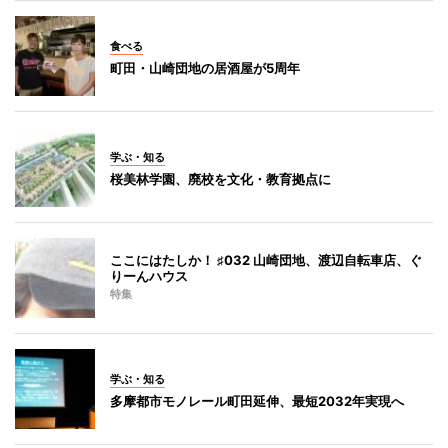
食べる
町田・山崎団地の居酒屋が5周年
学ぶ・知る
桜美林学園、廃校を文化・教育拠点に
ここにはたしか！ ♯032 山崎団地、渡辺自転車店、ぐ
りーんハウス
特集
学ぶ・知る
多摩都市モノレール町田延伸、最短2032年実現へ