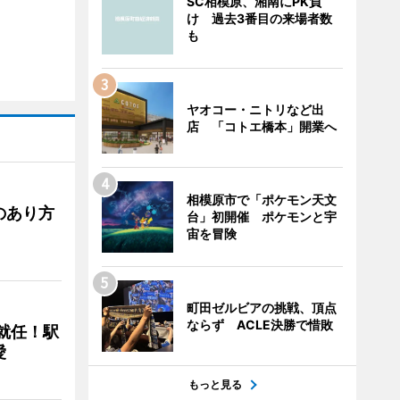
SC相模原、湘南にPK負
け 過去3番目の来場者数
も
ヤオコー・ニトリなど出
店 「コトエ橋本」開業へ
相模原市で「ポケモン天文
のあり方
台」初開催 ポケモンと宇
宙を冒険
町田ゼルビアの挑戦、頂点
ならず ACLE決勝で惜敗
に就任！駅
愛
もっと見る