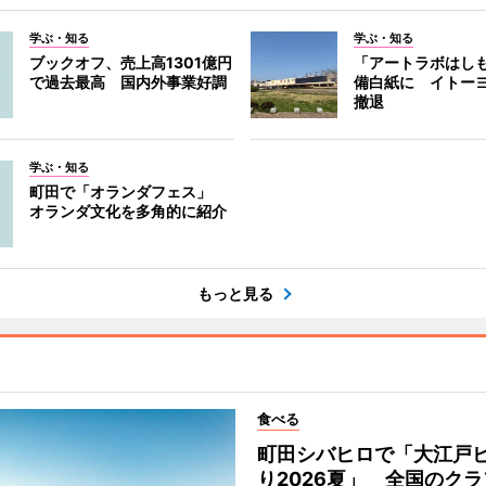
学ぶ・知る
学ぶ・知る
ブックオフ、売上高1301億円
「アートラボはし
で過去最高 国内外事業好調
備白紙に イトー
撤退
学ぶ・知る
町田で「オランダフェス」
オランダ文化を多角的に紹介
もっと見る
食べる
町田シバヒロで「大江戸
り2026夏」 全国のク