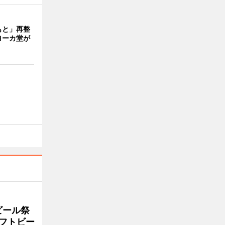
もと」再整
ヨーカ堂が
ビール祭
ラフトビー