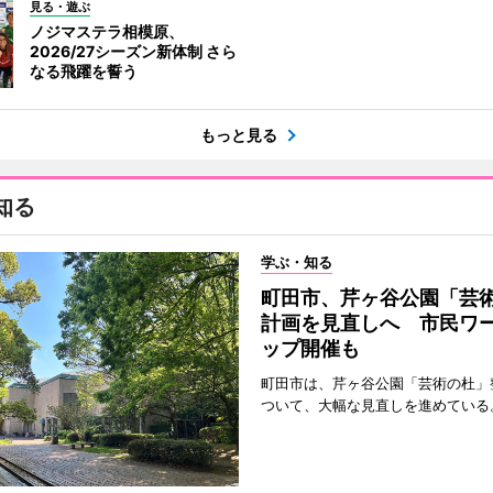
見る・遊ぶ
ノジマステラ相模原、
2026/27シーズン新体制 さら
なる飛躍を誓う
もっと見る
知る
学ぶ・知る
町田市、芹ヶ谷公園「芸
計画を見直しへ 市民ワ
ップ開催も
町田市は、芹ヶ谷公園「芸術の杜」
ついて、大幅な見直しを進めている