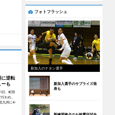
フォトフラッシュ
新加入のナタン選手
州に逆転
ューも
新加入選手のサプライズ発
表も
31日、町田
で行われ、
北九州に4-
新練習拠点のお披露目試合