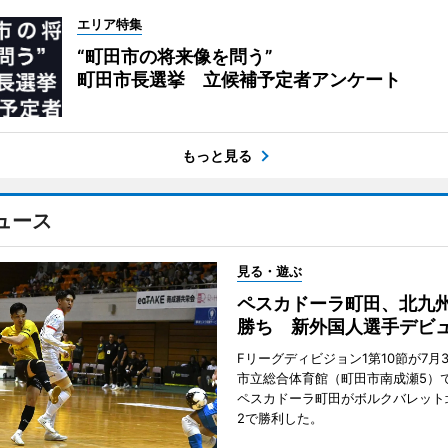
エリア特集
“町田市の将来像を問う”
町田市長選挙 立候補予定者アンケート
もっと見る
ュース
見る・遊ぶ
ペスカドーラ町田、北九
勝ち 新外国人選手デビ
Fリーグディビジョン1第10節が7月
市立総合体育館（町田市南成瀬5）
ペスカドーラ町田がボルクバレット
2で勝利した。