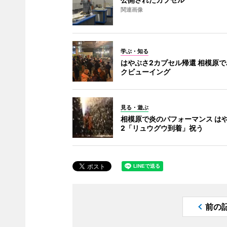
関連画像
学ぶ・知る
はやぶさ2カプセル帰還 相模原
クビューイング
見る・遊ぶ
相模原で炎のパフォーマンス は
2「リュウグウ到着」祝う
前の