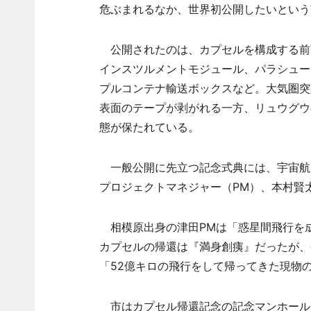
危ぶまれるなか、世界初公開したいという
公開されたのは、カプセルを構成する前
インスツルメントモジュール、パラシュー
プルコンテナ輸送ボックスなど。大気圏突
表面のテープが剥がれる一方、リュウグウ
態が保たれている。
一般公開に先立つ記念式典には、宇宙航空
プロジェクトマネジャー（PM）、本村賢
相模原出身の津田PMは「惑星間飛行を成
カプセルの帰還は『満身創痍』だったが、
「52億キロの飛行をして帰ってきた現物
市はカプセル帰還記念の記念マンホール