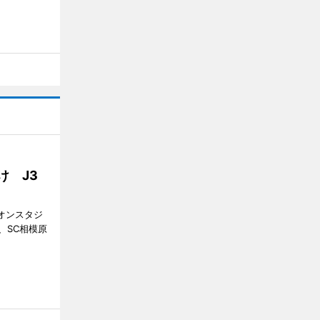
け J3
ギオンスタジ
、SC相模原
。