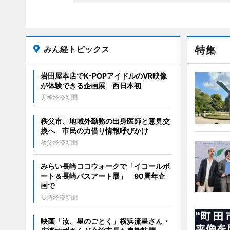
みん経トピックス
特集
岩田屋本店でK-POPアイドルのVR映像
が体験できる企画展 西日本初
天神経済新聞
秩父市、地域外勤務の出身医師と意見交
換へ 市民の力借り情報呼びかけ
秩父経済新聞
みらい長崎ココウォークで「イコールボ
ート＆長崎バスアート展」 90周年企
画で
長崎経済新聞
映画「汝、星のごとく」横浜流星さん・