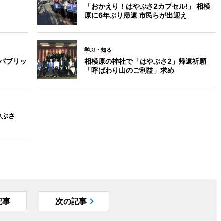
「おかえり！はやぶさ2カプセル!」 相模
原に6年ぶり帰還 市民らが出迎え
学ぶ・知る
でパブリッ
相模原の神社で「はやぶさ2」帰還祈願
「呼ばわり山のご利益」求め
やぶさ
記事
次の記事