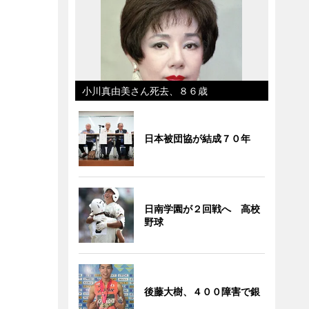
小川真由美さん死去、８６歳
日本被団協が結成７０年
日南学園が２回戦へ 高校
野球
後藤大樹、４００障害で銀