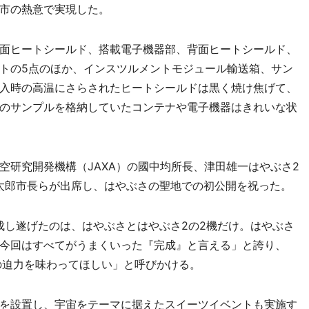
市の熱意で実現した。
面ヒートシールド、搭載電子機器部、背面ヒートシールド、
トの5点のほか、インスツルメントモジュール輸送箱、サン
入時の高温にさらされたヒートシールドは黒く焼け焦げて、
のサンプルを格納していたコンテナや電子機器はきれいな状
研究開発機構（JAXA）の國中均所長、津田雄一はやぶさ2
太郎市長らが出席し、はやぶさの聖地での初公開を祝った。
し遂げたのは、はやぶさとはやぶさ2の2機だけ。はやぶさ
今回はすべてがうまくいった『完成』と言える」と誇り、
の迫力を味わってほしい」と呼びかける。
を設置し、宇宙をテーマに据えたスイーツイベントも実施す