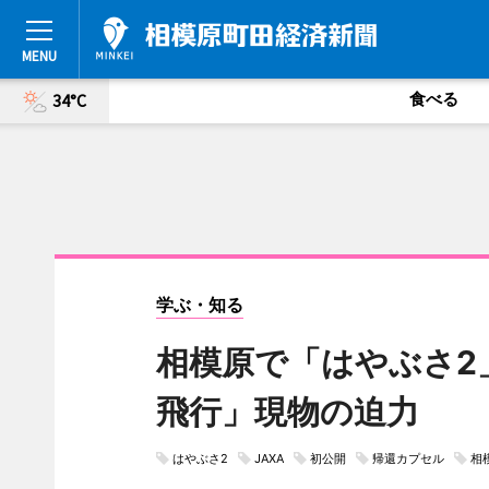
食べる
34°C
学ぶ・知る
相模原で「はやぶさ2
飛行」現物の迫力
はやぶさ2
JAXA
初公開
帰還カプセル
相