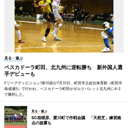
見る・遊ぶ
ペスカドーラ町田、北九州に逆転勝ち 新外国人選
手デビューも
Fリーグディビジョン1第10節が7月31日、町田市立総合体育館（町田市
南成瀬5）で行われ、ペスカドーラ町田がボルクバレット北九州に4-2
で勝利した。
見る・遊ぶ
SC相模原、愛川町で作戦会議 「天然芝」練習拠
点の披露も