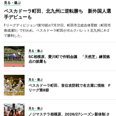
見る・遊ぶ
ペスカドーラ町田、北九州に逆転勝ち 新外国人選
手デビューも
Fリーグディビジョン1第10節が7月31日、町田市立総合体育館（町田市
南成瀬5）で行われ、ペスカドーラ町田がボルクバレット北九州に4-2
で勝利した。
見る・遊ぶ
SC相模原、愛川町で作戦会議 「天然芝」練習拠
点の披露も
見る・遊ぶ
ペスカドーラ町田、首位攻防戦で名古屋に惜敗 F
リーグ第8節
見る・遊ぶ
ノジマステラ相模原、2026/27シーズン新体制 さ