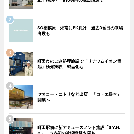
止」検討へ 816億円の歳出超過で
SC相模原、湘南にPK負け 過去3番目の来場
者数も
町田市のごみ処理施設で「リチウムイオン電
池」検知実験 製品化も
ヤオコー・ニトリなど出店 「コトエ橋本」
開業へ
町田駅前に新アミューズメント施設「S.Y.N.
C」 市内初の常設謎解き店も