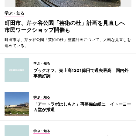
学ぶ・知る
町田市、芹ヶ谷公園「芸術の杜」計画を見直しへ
市民ワークショップ開催も
町田市は、芹ヶ谷公園「芸術の杜」整備計画について、大幅な見直しを
進めている。
学ぶ・知る
ブックオフ、売上高1301億円で過去最高 国内外
事業好調
学ぶ・知る
「アートラボはしもと」再整備白紙に イトーヨー
カ堂が撤退
学ぶ・知る