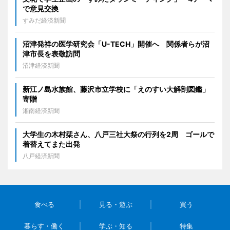
で意見交換
すみだ経済新聞
沼津発祥の医学研究会「U-TECH」開催へ 関係者らが沼
津市長を表敬訪問
沼津経済新聞
新江ノ島水族館、藤沢市立学校に「えのすい大解剖図鑑」
寄贈
湘南経済新聞
大学生の木村栞さん、八戸三社大祭の行列を2周 ゴールで
着替えてまた出発
八戸経済新聞
食べる
見る・遊ぶ
買う
暮らす・働く
学ぶ・知る
特集