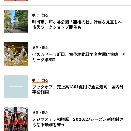
学ぶ・知る
町田市、芹ヶ谷公園「芸術の杜」計画を見直しへ
市民ワークショップ開催も
見る・遊ぶ
ペスカドーラ町田、首位攻防戦で名古屋に惜敗 F
リーグ第8節
学ぶ・知る
ブックオフ、売上高1301億円で過去最高 国内外
事業好調
見る・遊ぶ
ノジマステラ相模原、2026/27シーズン新体制 さ
らなる飛躍を誓う