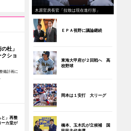
木原官房長官「拉致は現在進行形」
ＥＰＡ視野に議論継続
術の杜」
ークショ
東海大甲府が２回戦へ 高
校野球
整備計画に
。
岡本は１安打 大リーグ
もと」再整
ヨーカ堂が
橋本、玉木氏が立候補 国
民民主代表選