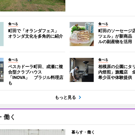
食べる
食べる
町田で「オランダフェス」
町田のソーセージ
オランダ文化を多角的に紹介
ツェル」が新商品
ルの副産物を活用
食べる
食べる
ペスカドーラ町田、成瀬に複
相模原の公園にタ
合型クラブハウス
内焙煎」旗艦店 
「INOVA」 ブラジル料理店
希少豆や体験提供
も
もっと見る
・働く
暮らす・働く