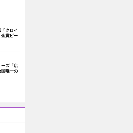
店「クロイ
 金賞ビー
リーズ「店
全国唯一の