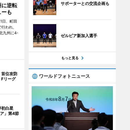
サポーターとの交流企画も
州に逆転
ューも
31日、町田
で行われ、
北九州に4-
ゼルビア新加入選手
もっと見る
、首位攻防
ワールドフォトニュース
 Fリーグ
季初白星
ア」第4節