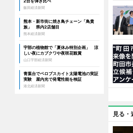
2台を弾き比べ
飯田経済新聞
熊本・新市街に焼き鳥チェーン「鳥貴
族」 県内2店舗目
熊本経済新聞
宇部の植物館で「夏休み特別企画」 涼
しい夜にカブクワや夜咲花観賞
山口宇部経済新聞
青葉台でペロブスカイト太陽電池の実証
実験 屋内光で発電性能を検証
港北経済新聞
見る・