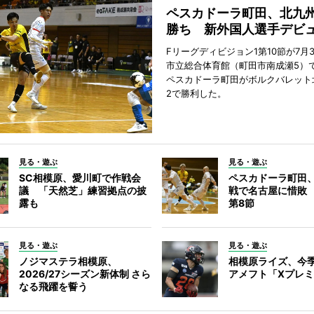
ペスカドーラ町田、北九
勝ち 新外国人選手デビ
Fリーグディビジョン1第10節が7月
市立総合体育館（町田市南成瀬5）
ペスカドーラ町田がボルクバレット
2で勝利した。
見る・遊ぶ
見る・遊ぶ
SC相模原、愛川町で作戦会
ペスカドーラ町田
議 「天然芝」練習拠点の披
戦で名古屋に惜敗
露も
第8節
見る・遊ぶ
見る・遊ぶ
ノジマステラ相模原、
相模原ライズ、今
2026/27シーズン新体制 さら
アメフト「Xプレミ
なる飛躍を誓う