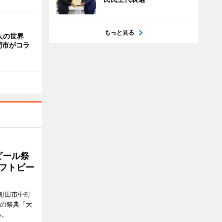
もっと見る
人の世界
間市がコラ
ビール祭
ラフトビー
町田市中町
ルの祭典「大
る。