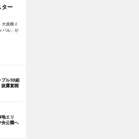
スター
、大規模イ
ティバル」が
プル10組
 披露宴開
跡地エリ
中央公園へ