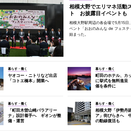
相模大野でエリマネ活動
ト お披露目イベントも
相模大野駅周辺の各会場で5月15日
ベント「おおのみんな de フェス
始まった。
暮らす・働く
暮らす・働く
ヤオコー・ニトリなど出店
町田のホテル、カッ
「コトエ橋本」開業へ
に挙式を無料進呈
催を条件に
暮らす・働く
暮らす・働く
「町田木曽山崎パラアリー
相模大野「伊勢丹
ナ」設計着手へ ギオンが整
ア」街びらきへ 
備・運営
の動線復活も