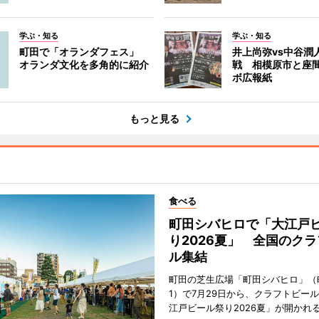
学ぶ・知る
学ぶ・知る
町田で「オランダフェス」
井上尚弥vs中谷潤
オランダ文化を多角的に紹介
戦 相模原市と座
ボ広報紙
もっと見る
食べる
町田シバヒロで「大江戸
り2026夏」 全国のク
ル集結
町田の芝生広場「町田シバヒロ」（
1）で7月29日から、クラフトビー
江戸ビール祭り2026夏」が開かれ