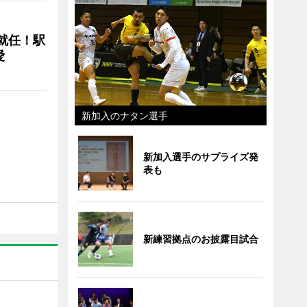
に就任！駅
愛
新加入のナタン選手
新加入選手のサプライズ発
表も
新練習拠点のお披露目試合