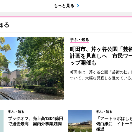
もっと見る
知る
学ぶ・知る
町田市、芹ヶ谷公園「芸
計画を見直しへ 市民ワ
ップ開催も
町田市は、芹ヶ谷公園「芸術の杜」
ついて、大幅な見直しを進めている
学ぶ・知る
学ぶ・知る
ブックオフ、売上高1301億円
「アートラボはし
で過去最高 国内外事業好調
備白紙に イトー
撤退