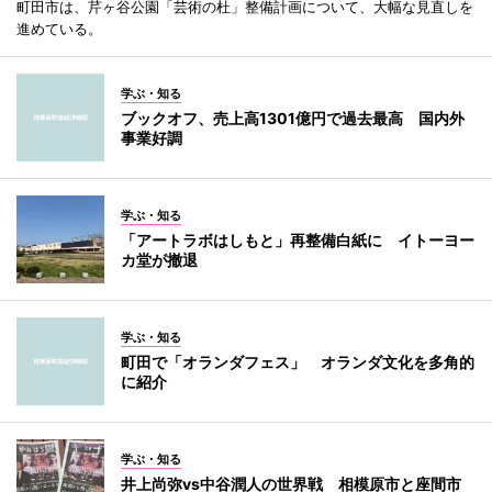
町田市は、芹ヶ谷公園「芸術の杜」整備計画について、大幅な見直しを
進めている。
学ぶ・知る
ブックオフ、売上高1301億円で過去最高 国内外
事業好調
学ぶ・知る
「アートラボはしもと」再整備白紙に イトーヨー
カ堂が撤退
学ぶ・知る
町田で「オランダフェス」 オランダ文化を多角的
に紹介
学ぶ・知る
井上尚弥vs中谷潤人の世界戦 相模原市と座間市