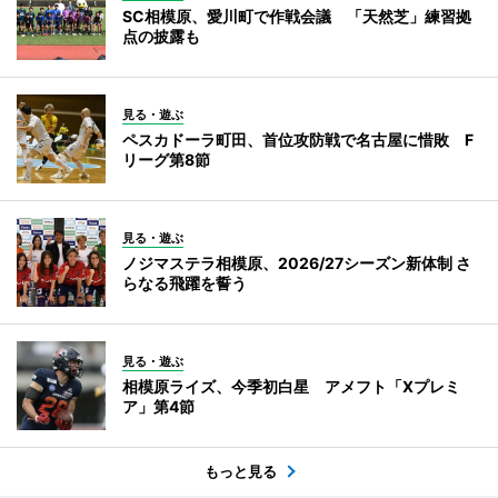
SC相模原、愛川町で作戦会議 「天然芝」練習拠
点の披露も
見る・遊ぶ
ペスカドーラ町田、首位攻防戦で名古屋に惜敗 F
リーグ第8節
見る・遊ぶ
ノジマステラ相模原、2026/27シーズン新体制 さ
らなる飛躍を誓う
見る・遊ぶ
相模原ライズ、今季初白星 アメフト「Xプレミ
ア」第4節
もっと見る