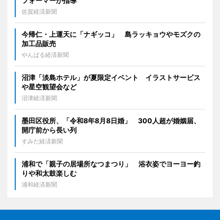
フォーマーが指導
佐賀経済新聞
今帰仁・上運天に「ナギッコ」 島ラッキョウやモズクの
加工品販売
やんばる経済新聞
沼津「淡島ホテル」が夏限定イベント イラストサービス
や星空観望会など
沼津経済新聞
墨田区役所、「令和8年8月8日婚」 300人超が婚姻届、
開庁前から長い列
すみだ経済新聞
浦和で「親子の居場所なつまつり」 浴衣姿でヨーヨー釣
りや和太鼓楽しむ
浦和経済新聞