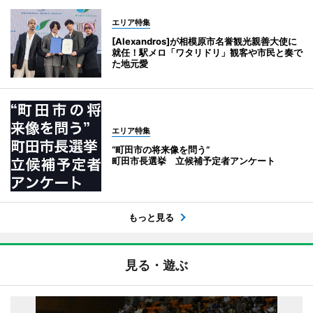
エリア特集
[Alexandros]が相模原市名誉観光親善大使に
就任！駅メロ「ワタリドリ」観客や市民と奏で
た地元愛
エリア特集
“町田市の将来像を問う”
町田市長選挙 立候補予定者アンケート
もっと見る
見る・遊ぶ