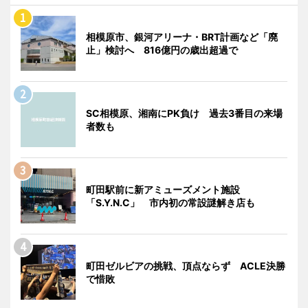
相模原市、銀河アリーナ・BRT計画など「廃
止」検討へ 816億円の歳出超過で
SC相模原、湘南にPK負け 過去3番目の来場
者数も
町田駅前に新アミューズメント施設
「S.Y.N.C」 市内初の常設謎解き店も
町田ゼルビアの挑戦、頂点ならず ACLE決勝
で惜敗