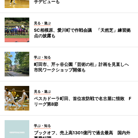
手デビューも
見る・遊ぶ
SC相模原、愛川町で作戦会議 「天然芝」練習拠
点の披露も
学ぶ・知る
町田市、芹ヶ谷公園「芸術の杜」計画を見直しへ
市民ワークショップ開催も
見る・遊ぶ
ペスカドーラ町田、首位攻防戦で名古屋に惜敗 F
リーグ第8節
学ぶ・知る
ブックオフ、売上高1301億円で過去最高 国内外