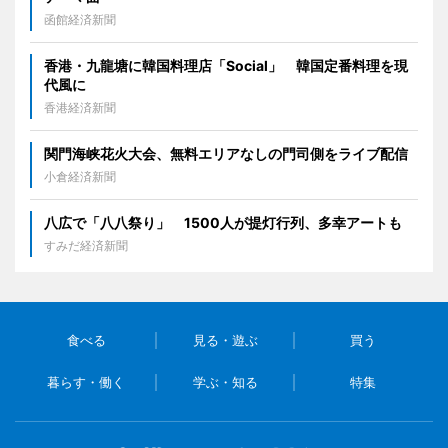
函館経済新聞
香港・九龍塘に韓国料理店「Social」 韓国定番料理を現
代風に
香港経済新聞
関門海峡花火大会、無料エリアなしの門司側をライブ配信
小倉経済新聞
八広で「八八祭り」 1500人が提灯行列、多幸アートも
すみだ経済新聞
食べる
見る・遊ぶ
買う
暮らす・働く
学ぶ・知る
特集