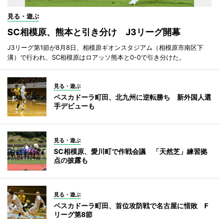
見る・遊ぶ
SC相模原、熊本と引き分け J3リーグ開幕
J3リーグ第1節が8月8日、相模原ギオンスタジアム（相模原市南区下
溝）で行われ、SC相模原はロアッソ熊本と0-0で引き分けた。
見る・遊ぶ
ペスカドーラ町田、北九州に逆転勝ち 新外国人選
手デビューも
見る・遊ぶ
SC相模原、愛川町で作戦会議 「天然芝」練習拠
点の披露も
見る・遊ぶ
ペスカドーラ町田、首位攻防戦で名古屋に惜敗 F
リーグ第8節