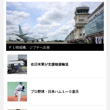
Ｐ１哨戒機、ジブチへ出発
在日米軍が支援物資輸送
プロ野球・日本ハム１―０楽天