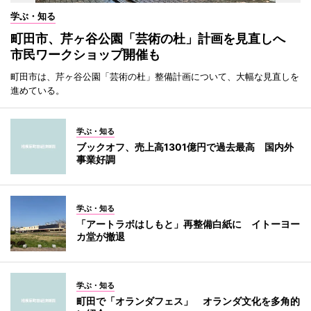
学ぶ・知る
町田市、芹ヶ谷公園「芸術の杜」計画を見直しへ
市民ワークショップ開催も
町田市は、芹ヶ谷公園「芸術の杜」整備計画について、大幅な見直しを
進めている。
学ぶ・知る
ブックオフ、売上高1301億円で過去最高 国内外
事業好調
学ぶ・知る
「アートラボはしもと」再整備白紙に イトーヨー
カ堂が撤退
学ぶ・知る
町田で「オランダフェス」 オランダ文化を多角的