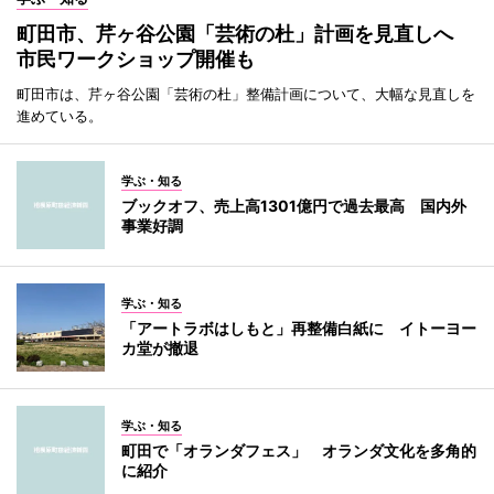
町田市、芹ヶ谷公園「芸術の杜」計画を見直しへ
市民ワークショップ開催も
町田市は、芹ヶ谷公園「芸術の杜」整備計画について、大幅な見直しを
進めている。
学ぶ・知る
ブックオフ、売上高1301億円で過去最高 国内外
事業好調
学ぶ・知る
「アートラボはしもと」再整備白紙に イトーヨー
カ堂が撤退
学ぶ・知る
町田で「オランダフェス」 オランダ文化を多角的
に紹介