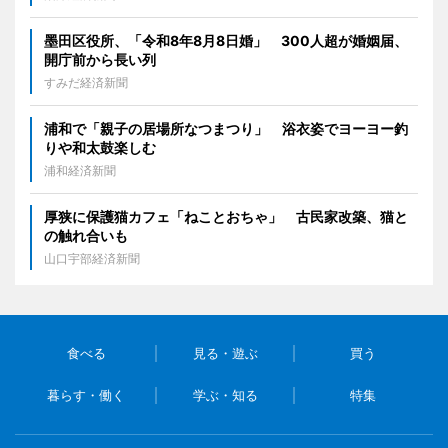
墨田区役所、「令和8年8月8日婚」 300人超が婚姻届、
開庁前から長い列
すみだ経済新聞
浦和で「親子の居場所なつまつり」 浴衣姿でヨーヨー釣
りや和太鼓楽しむ
浦和経済新聞
厚狭に保護猫カフェ「ねことおちゃ」 古民家改築、猫と
の触れ合いも
山口宇部経済新聞
食べる
見る・遊ぶ
買う
暮らす・働く
学ぶ・知る
特集