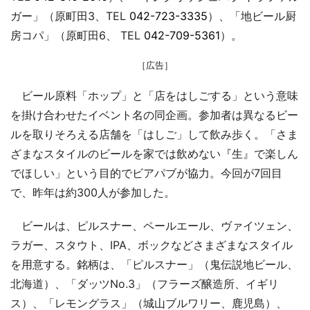
ガー」（原町田3、TEL
042-723-3335
）、「地ビール厨
房コパ」（原町田6、 TEL
042-709-5361
）。
［広告］
ビール原料「ホップ」と「店をはしごする」という意味
を掛け合わせたイベント名の同企画。参加者は異なるビー
ルを取りそろえる店舗を「はしご」して飲み歩く。「さま
ざまなスタイルのビールを家では飲めない『生』で楽しん
でほしい」という目的でビアパブが協力。今回が7回目
で、昨年は約300人が参加した。
ビールは、ピルスナー、ペールエール、ヴァイツェン、
ラガー、スタウト、IPA、ボックなどさまざまなスタイル
を用意する。銘柄は、「ピルスナー」（鬼伝説地ビール、
北海道）、「ダッツNo.3」（フラーズ醸造所、イギリ
ス）、「レモングラス」（城山ブルワリー、鹿児島）、