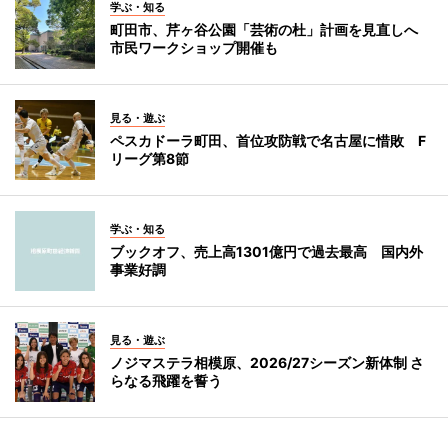
学ぶ・知る
町田市、芹ヶ谷公園「芸術の杜」計画を見直しへ
市民ワークショップ開催も
見る・遊ぶ
ペスカドーラ町田、首位攻防戦で名古屋に惜敗 F
リーグ第8節
学ぶ・知る
ブックオフ、売上高1301億円で過去最高 国内外
事業好調
見る・遊ぶ
ノジマステラ相模原、2026/27シーズン新体制 さ
らなる飛躍を誓う