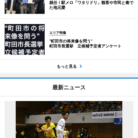
就任！駅メロ「ワタリドリ」観客や市民と奏で
た地元愛
エリア特集
“町田市の将来像を問う”
町田市長選挙 立候補予定者アンケート
もっと見る
最新ニュース