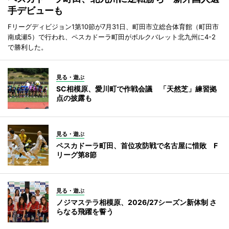
手デビューも
Fリーグディビジョン1第10節が7月31日、町田市立総合体育館（町田市
南成瀬5）で行われ、ペスカドーラ町田がボルクバレット北九州に4-2
で勝利した。
見る・遊ぶ
SC相模原、愛川町で作戦会議 「天然芝」練習拠
点の披露も
見る・遊ぶ
ペスカドーラ町田、首位攻防戦で名古屋に惜敗 F
リーグ第8節
見る・遊ぶ
ノジマステラ相模原、2026/27シーズン新体制 さ
らなる飛躍を誓う