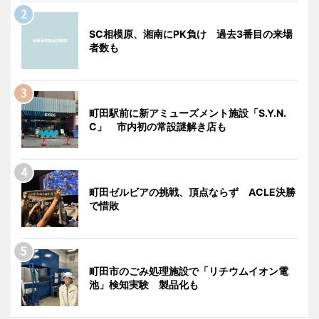
SC相模原、湘南にPK負け 過去3番目の来場
者数も
町田駅前に新アミューズメント施設「S.Y.N.
C」 市内初の常設謎解き店も
町田ゼルビアの挑戦、頂点ならず ACLE決勝
で惜敗
町田市のごみ処理施設で「リチウムイオン電
池」検知実験 製品化も