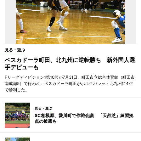
見る・遊ぶ
ペスカドーラ町田、北九州に逆転勝ち 新外国人選
手デビューも
Fリーグディビジョン1第10節が7月31日、町田市立総合体育館（町田市
南成瀬5）で行われ、ペスカドーラ町田がボルクバレット北九州に4-2
で勝利した。
見る・遊ぶ
SC相模原、愛川町で作戦会議 「天然芝」練習拠
点の披露も