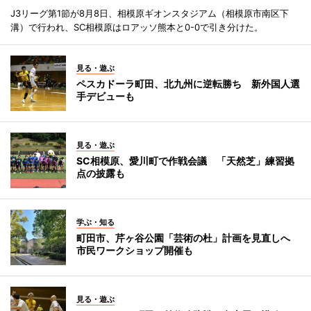
J3リーグ第1節が8月8日、相模原ギオンスタジアム（相模原市南区下
溝）で行われ、SC相模原はロアッソ熊本と0-0で引き分けた。
見る・遊ぶ
ペスカドーラ町田、北九州に逆転勝ち 新外国人選
手デビューも
見る・遊ぶ
SC相模原、愛川町で作戦会議 「天然芝」練習拠
点の披露も
学ぶ・知る
町田市、芹ヶ谷公園「芸術の杜」計画を見直しへ
市民ワークショップ開催も
見る・遊ぶ