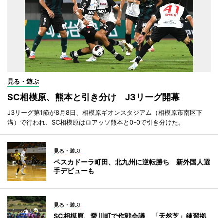
見る・遊ぶ
SC相模原、熊本と引き分け J3リーグ開幕
J3リーグ第1節が8月8日、相模原ギオンスタジアム（相模原市南区下
溝）で行われ、SC相模原はロアッソ熊本と0-0で引き分けた。
見る・遊ぶ
ペスカドーラ町田、北九州に逆転勝ち 新外国人選
手デビューも
見る・遊ぶ
SC相模原、愛川町で作戦会議 「天然芝」練習拠