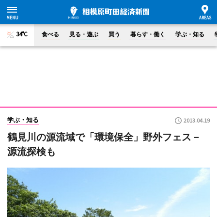
34°C
食べる
見る・遊ぶ
買う
暮らす・働く
学ぶ・知る
学ぶ・知る
2013.04.19
鶴見川の源流域で「環境保全」野外フェス－
源流探検も