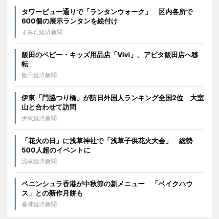
タワービュー通りで「ランタンウォーク」 区内各所で
600個の展示ランタンを絵付け
すみだ経済新聞
飯田のベビー・キッズ用品店「Vivi」、アピタ飯田店へ移
転
飯田経済新聞
伊東「門脇つり橋」が訪日外国人ランキング全国2位 大室
山と合わせて訪問
伊東経済新聞
「花火の日」に浅草神社で「浅草子供花火大会」 総勢
500人超のイベントに
浅草経済新聞
ペニンシュラ香港が中秋節の新メニュー 「ベイクハウ
ス」との新作月餅も
香港経済新聞