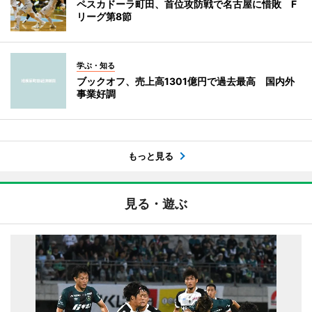
ペスカドーラ町田、首位攻防戦で名古屋に惜敗 F
リーグ第8節
学ぶ・知る
ブックオフ、売上高1301億円で過去最高 国内外
事業好調
もっと見る
見る・遊ぶ