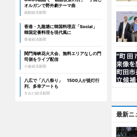
オルガンで野外劇テーマ曲
函館経済新聞
香港・九龍塘に韓国料理店「Social」
韓国定番料理を現代風に
香港経済新聞
関門海峡花火大会、無料エリアなしの門
司側をライブ配信
小倉経済新聞
八広で「八八祭り」 1500人が提灯行
列、多幸アートも
すみだ経済新聞
最新ニ