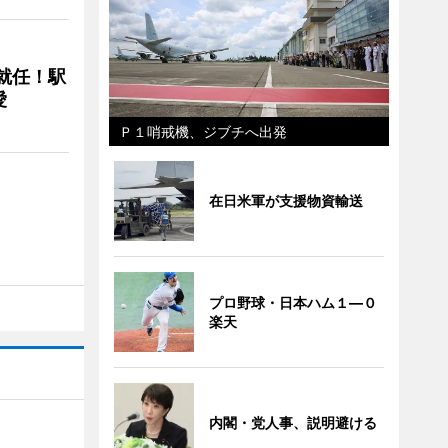
に就任！駅
愛
Ｐ１哨戒機、ジブチへ出発
在日米軍が支援物資輸送
プロ野球・日本ハム１―０
楽天
内閣・党人事、説明避ける