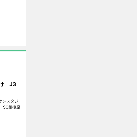
け J3
ギオンスタジ
、SC相模原
。