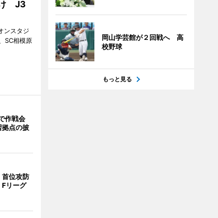
け J3
ギオンスタジ
岡山学芸館が２回戦へ 高
、SC相模原
校野球
。
もっと見る
で作戦会
習拠点の披
、首位攻防
 Fリーグ