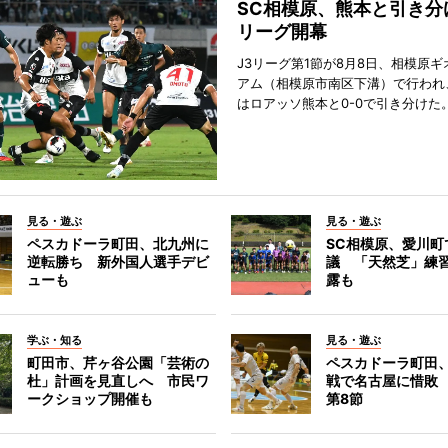
SC相模原、熊本と引き分
リーグ開幕
J3リーグ第1節が8月8日、相模原
アム（相模原市南区下溝）で行われ
はロアッソ熊本と0-0で引き分けた
見る・遊ぶ
見る・遊ぶ
ペスカドーラ町田、北九州に
SC相模原、愛川町
逆転勝ち 新外国人選手デビ
議 「天然芝」練
ューも
露も
学ぶ・知る
見る・遊ぶ
町田市、芹ヶ谷公園「芸術の
ペスカドーラ町田
杜」計画を見直しへ 市民ワ
戦で名古屋に惜敗
ークショップ開催も
第8節