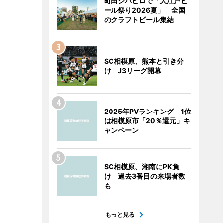
町田シバヒロで「大江戸ビ
ール祭り2026夏」 全国
のクラフトビール集結
SC相模原、熊本と引き分
け J3リーグ開幕
2025年PVランキング 1位
は相模原市「20％還元」キ
ャンペーン
SC相模原、湘南にPK負
け 過去3番目の来場者数
も
もっと見る