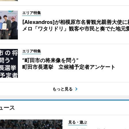
エリア特集
[Alexandros]が相模原市名誉観光親善大使
メロ「ワタリドリ」観客や市民と奏でた地元
エリア特集
“町田市の将来像を問う”
町田市長選挙 立候補予定者アンケート
もっと見る
ュース
見る・遊ぶ