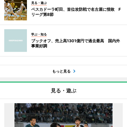
見る・遊ぶ
ペスカドーラ町田、首位攻防戦で名古屋に惜敗 F
リーグ第8節
学ぶ・知る
ブックオフ、売上高1301億円で過去最高 国内外
事業好調
もっと見る
見る・遊ぶ