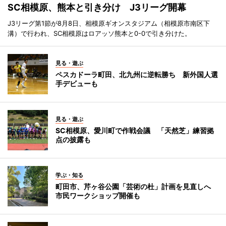
SC相模原、熊本と引き分け J3リーグ開幕
J3リーグ第1節が8月8日、相模原ギオンスタジアム（相模原市南区下
溝）で行われ、SC相模原はロアッソ熊本と0-0で引き分けた。
見る・遊ぶ
ペスカドーラ町田、北九州に逆転勝ち 新外国人選
手デビューも
見る・遊ぶ
SC相模原、愛川町で作戦会議 「天然芝」練習拠
点の披露も
学ぶ・知る
町田市、芹ヶ谷公園「芸術の杜」計画を見直しへ
市民ワークショップ開催も