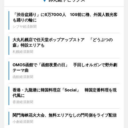
「渋谷盆踊り」に6万7000人 109前に櫓、外国人観光客
も踊りの輪に
シブヤ経済新聞
大丸札幌店で任天堂ポップアップストア 「どうぶつの
森」特設エリアも
札幌経済新聞
OMO5函館で「函館夜景の日」 手回しオルガンで野外劇
テーマ曲
函館経済新聞
香港・九龍塘に韓国料理店「Social」 韓国定番料理を現
代風に
香港経済新聞
関門海峡花火大会、無料エリアなしの門司側をライブ配信
小倉経済新聞