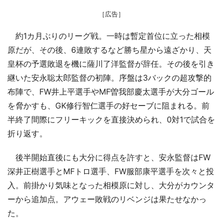
［広告］
約1カ月ぶりのリーグ戦。一時は暫定首位に立った相模
原だが、その後、6連敗するなど勝ち星から遠ざかり、天
皇杯の予選敗退を機に薩川了洋監督が辞任。その後を引き
継いた安永聡太郎監督の初陣。序盤は3バックの超攻撃的
布陣で、FW井上平選手やMF曽我部慶太選手が大分ゴール
を脅かすも、GK修行智仁選手の好セーブに阻まれる。前
半終了間際にフリーキックを直接決められ、0対1で試合を
折り返す。
後半開始直後にも大分に得点を許すと、安永監督はFW
深井正樹選手とMFトロ選手、FW服部康平選手を次々と投
入。前掛かり気味となった相模原に対し、大分がカウンタ
ーから追加点。アウェー敗戦のリベンジは果たせなかっ
た。