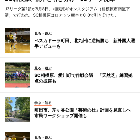
J3リーグ第1節が8月8日、相模原ギオンスタジアム（相模原市南区下
溝）で行われ、SC相模原はロアッソ熊本と0-0で引き分けた。
見る・遊ぶ
ペスカドーラ町田、北九州に逆転勝ち 新外国人選
手デビューも
見る・遊ぶ
SC相模原、愛川町で作戦会議 「天然芝」練習拠
点の披露も
学ぶ・知る
町田市、芹ヶ谷公園「芸術の杜」計画を見直しへ
市民ワークショップ開催も
見る・遊ぶ