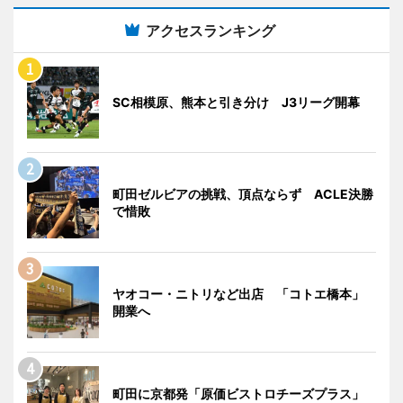
アクセスランキング
SC相模原、熊本と引き分け J3リーグ開幕
町田ゼルビアの挑戦、頂点ならず ACLE決勝
で惜敗
ヤオコー・ニトリなど出店 「コトエ橋本」
開業へ
町田に京都発「原価ビストロチーズプラス」