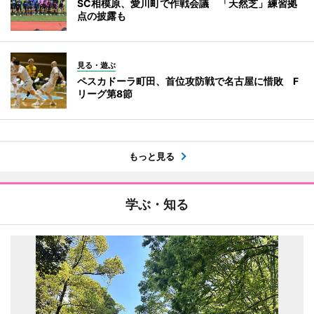
SC相模原、愛川町で作戦会議 「天然芝」練習拠
点の披露も
見る・遊ぶ
ペスカドーラ町田、首位攻防戦で名古屋に惜敗 F
リーグ第8節
もっと見る
学ぶ・知る