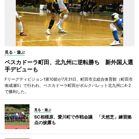
見る・遊ぶ
ペスカドーラ町田、北九州に逆転勝ち 新外国人選
手デビューも
Fリーグディビジョン1第10節が7月31日、町田市立総合体育館（町田市
南成瀬5）で行われ、ペスカドーラ町田がボルクバレット北九州に4-2
で勝利した。
見る・遊ぶ
SC相模原、愛川町で作戦会議 「天然芝」練習拠
点の披露も