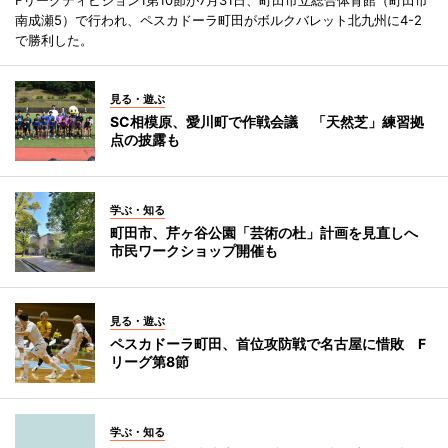
南成瀬5）で行われ、ペスカドーラ町田がボルクバレット北九州に4-2
で勝利した。
見る・遊ぶ
SC相模原、愛川町で作戦会議 「天然芝」練習拠
点の披露も
学ぶ・知る
町田市、芹ヶ谷公園「芸術の杜」計画を見直しへ
市民ワークショップ開催も
見る・遊ぶ
ペスカドーラ町田、首位攻防戦で名古屋に惜敗 F
リーグ第8節
学ぶ・知る