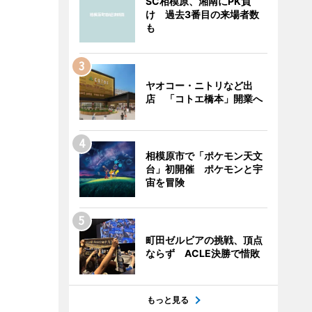
SC相模原、湘南にPK負
け 過去3番目の来場者数
も
ヤオコー・ニトリなど出
店 「コトエ橋本」開業へ
相模原市で「ポケモン天文
台」初開催 ポケモンと宇
宙を冒険
町田ゼルビアの挑戦、頂点
ならず ACLE決勝で惜敗
もっと見る