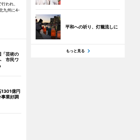
で行われ、
北九州に4-
平和への祈り、灯籠流しに
もっと見る
園「芸術の
へ 市民ワ
も
1301億円
外事業好調