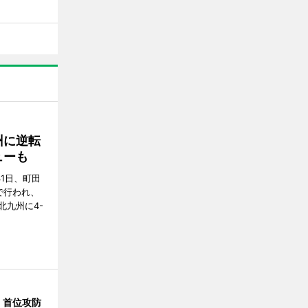
州に逆転
ューも
31日、町田
で行われ、
北九州に4-
、首位攻防