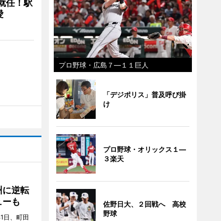
に就任！駅
愛
プロ野球・広島７―１１巨人
「デジポリス」普及呼び掛
け
プロ野球・オリックス１―
３楽天
州に逆転
ューも
佐野日大、２回戦へ 高校
野球
31日、町田