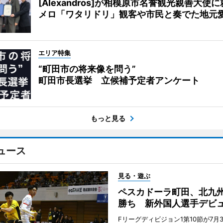
[Alexandros]が相模原市名誉観光親善大使
メロ「ワタリドリ」観客や市民と奏でた地元
エリア特集
“町田市の将来像を問う”
町田市長選挙 立候補予定者アンケート
もっと見る
ュース
見る・遊ぶ
ペスカドーラ町田、北九
勝ち 新外国人選手デビ
Fリーグディビジョン1第10節が7月