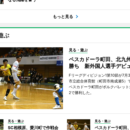
もっと見る
遊ぶ
見る・遊ぶ
ペスカドーラ町田、北九
勝ち 新外国人選手デビ
Fリーグディビジョン1第10節が7月
市立総合体育館（町田市南成瀬5）
ペスカドーラ町田がボルクバレット
2で勝利した。
見る・遊ぶ
見る・遊ぶ
SC相模原、愛川町で作戦会
ペスカドーラ町田