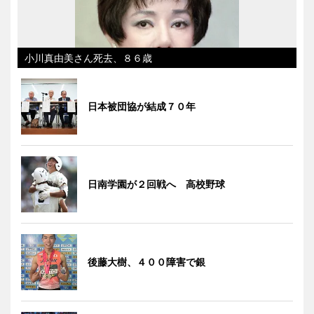
小川真由美さん死去、８６歳
日本被団協が結成７０年
日南学園が２回戦へ 高校野球
後藤大樹、４００障害で銀