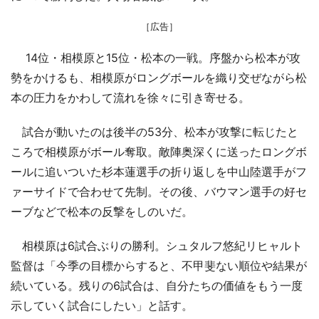
［広告］
14位・相模原と15位・松本の一戦。序盤から松本が攻
勢をかけるも、相模原がロングボールを織り交ぜながら松
本の圧力をかわして流れを徐々に引き寄せる。
試合が動いたのは後半の53分、松本が攻撃に転じたと
ころで相模原がボール奪取。敵陣奥深くに送ったロングボ
ールに追いついた杉本蓮選手の折り返しを中山陸選手がフ
ァーサイドで合わせて先制。その後、バウマン選手の好セ
ーブなどで松本の反撃をしのいだ。
相模原は6試合ぶりの勝利。シュタルフ悠紀リヒャルト
監督は「今季の目標からすると、不甲斐ない順位や結果が
続いている。残りの6試合は、自分たちの価値をもう一度
示していく試合にしたい」と話す。