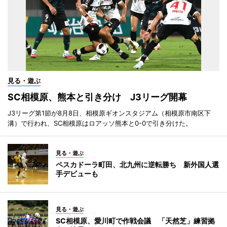
見る・遊ぶ
SC相模原、熊本と引き分け J3リーグ開幕
J3リーグ第1節が8月8日、相模原ギオンスタジアム（相模原市南区下
溝）で行われ、SC相模原はロアッソ熊本と0-0で引き分けた。
見る・遊ぶ
ペスカドーラ町田、北九州に逆転勝ち 新外国人選
手デビューも
見る・遊ぶ
SC相模原、愛川町で作戦会議 「天然芝」練習拠