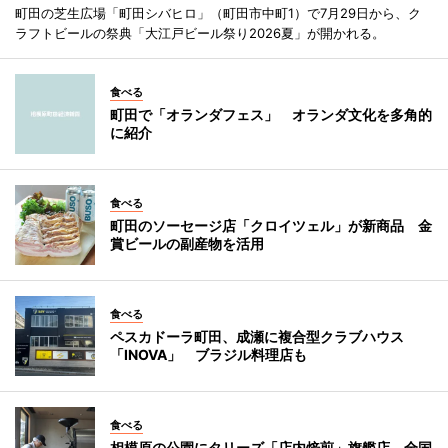
町田の芝生広場「町田シバヒロ」（町田市中町1）で7月29日から、ク
ラフトビールの祭典「大江戸ビール祭り2026夏」が開かれる。
食べる
町田で「オランダフェス」 オランダ文化を多角的
に紹介
食べる
町田のソーセージ店「クロイツェル」が新商品 金
賞ビールの副産物を活用
食べる
ペスカドーラ町田、成瀬に複合型クラブハウス
「INOVA」 ブラジル料理店も
食べる
相模原の公園にタリーズ「店内焙煎」旗艦店 全国