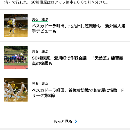
溝）で行われ、SC相模原はロアッソ熊本と0-0で引き分けた。
見る・遊ぶ
ペスカドーラ町田、北九州に逆転勝ち 新外国人選
手デビューも
見る・遊ぶ
SC相模原、愛川町で作戦会議 「天然芝」練習拠
点の披露も
見る・遊ぶ
ペスカドーラ町田、首位攻防戦で名古屋に惜敗 F
リーグ第8節
もっと見る