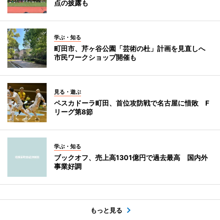
点の披露も
学ぶ・知る
町田市、芹ヶ谷公園「芸術の杜」計画を見直しへ
市民ワークショップ開催も
見る・遊ぶ
ペスカドーラ町田、首位攻防戦で名古屋に惜敗 F
リーグ第8節
学ぶ・知る
ブックオフ、売上高1301億円で過去最高 国内外
事業好調
もっと見る