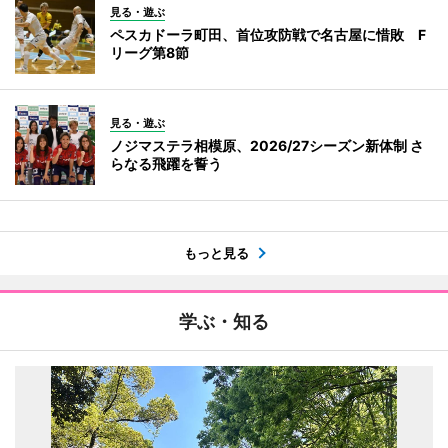
見る・遊ぶ
ペスカドーラ町田、首位攻防戦で名古屋に惜敗 F
リーグ第8節
見る・遊ぶ
ノジマステラ相模原、2026/27シーズン新体制 さ
らなる飛躍を誓う
もっと見る
学ぶ・知る