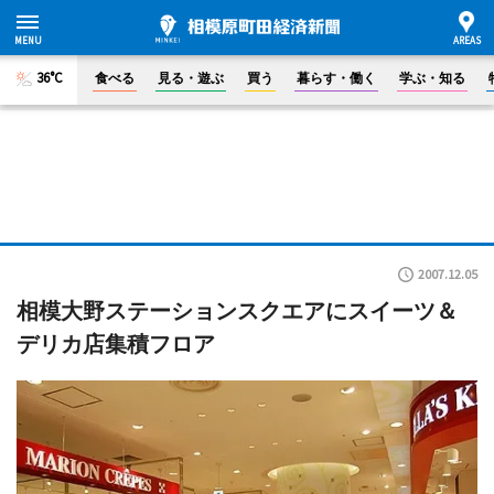
36°C
食べる
見る・遊ぶ
買う
暮らす・働く
学ぶ・知る
2007.12.05
相模大野ステーションスクエアにスイーツ＆
デリカ店集積フロア