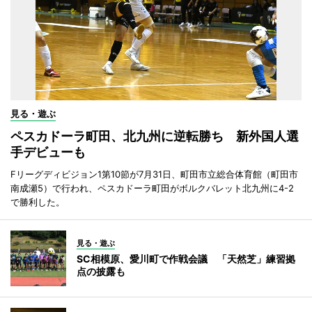
見る・遊ぶ
ペスカドーラ町田、北九州に逆転勝ち 新外国人選
手デビューも
Fリーグディビジョン1第10節が7月31日、町田市立総合体育館（町田市
南成瀬5）で行われ、ペスカドーラ町田がボルクバレット北九州に4-2
で勝利した。
見る・遊ぶ
SC相模原、愛川町で作戦会議 「天然芝」練習拠
点の披露も