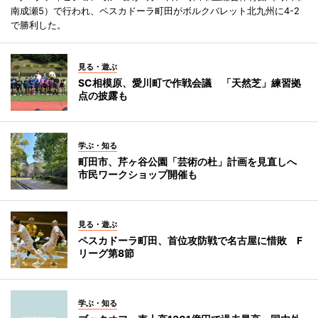
南成瀬5）で行われ、ペスカドーラ町田がボルクバレット北九州に4-2
で勝利した。
見る・遊ぶ
SC相模原、愛川町で作戦会議 「天然芝」練習拠
点の披露も
学ぶ・知る
町田市、芹ヶ谷公園「芸術の杜」計画を見直しへ
市民ワークショップ開催も
見る・遊ぶ
ペスカドーラ町田、首位攻防戦で名古屋に惜敗 F
リーグ第8節
学ぶ・知る