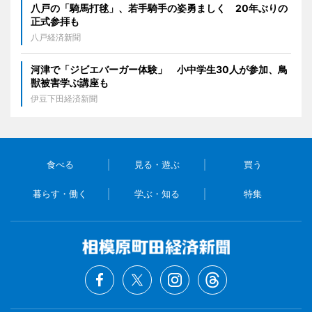
八戸の「騎馬打毬」、若手騎手の姿勇ましく 20年ぶりの
正式参拝も
八戸経済新聞
河津で「ジビエバーガー体験」 小中学生30人が参加、鳥
獣被害学ぶ講座も
伊豆下田経済新聞
食べる
見る・遊ぶ
買う
暮らす・働く
学ぶ・知る
特集