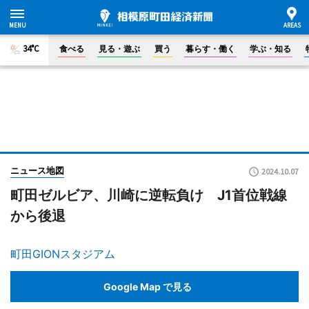
34°C
食べる
見る・遊ぶ
買う
暮らす・働く
学ぶ・知る
ニュース地図
2024.10.07
町田ゼルビア、川崎に逆転負け J1首位戦線
から後退
町田GIONスタジアム
Google Map で見る