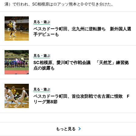
溝）で行われ、SC相模原はロアッソ熊本と0-0で引き分けた。
見る・遊ぶ
ペスカドーラ町田、北九州に逆転勝ち 新外国人選
手デビューも
見る・遊ぶ
SC相模原、愛川町で作戦会議 「天然芝」練習拠
点の披露も
見る・遊ぶ
ペスカドーラ町田、首位攻防戦で名古屋に惜敗 F
リーグ第8節
もっと見る