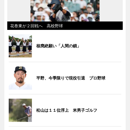
花巻東が２回戦へ 高校野球
核廃絶願い「人間の鎖」
平野、今季限りで現役引退 プロ野球
松山は１１位浮上 米男子ゴルフ