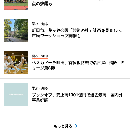
点の披露も
学ぶ・知る
町田市、芹ヶ谷公園「芸術の杜」計画を見直しへ
市民ワークショップ開催も
見る・遊ぶ
ペスカドーラ町田、首位攻防戦で名古屋に惜敗 F
リーグ第8節
学ぶ・知る
ブックオフ、売上高1301億円で過去最高 国内外
事業好調
もっと見る