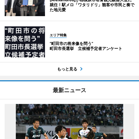
就任！駅メロ「ワタリドリ」観客や市民と奏で
た地元愛
エリア特集
“町田市の将来像を問う”
町田市長選挙 立候補予定者アンケート
もっと見る
最新ニュース