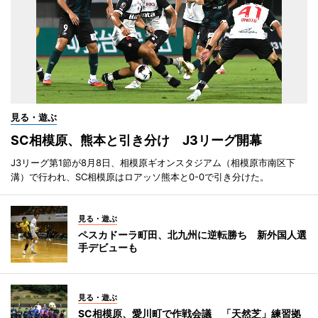
見る・遊ぶ
SC相模原、熊本と引き分け J3リーグ開幕
J3リーグ第1節が8月8日、相模原ギオンスタジアム（相模原市南区下
溝）で行われ、SC相模原はロアッソ熊本と0-0で引き分けた。
見る・遊ぶ
ペスカドーラ町田、北九州に逆転勝ち 新外国人選
手デビューも
見る・遊ぶ
SC相模原、愛川町で作戦会議 「天然芝」練習拠