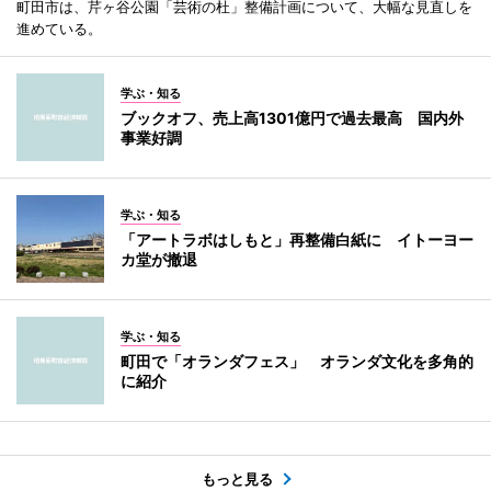
町田市は、芹ヶ谷公園「芸術の杜」整備計画について、大幅な見直しを
進めている。
学ぶ・知る
ブックオフ、売上高1301億円で過去最高 国内外
事業好調
学ぶ・知る
「アートラボはしもと」再整備白紙に イトーヨー
カ堂が撤退
学ぶ・知る
町田で「オランダフェス」 オランダ文化を多角的
に紹介
もっと見る