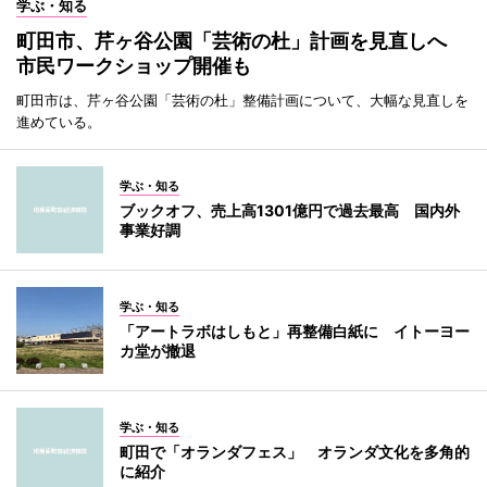
学ぶ・知る
町田市、芹ヶ谷公園「芸術の杜」計画を見直しへ
市民ワークショップ開催も
町田市は、芹ヶ谷公園「芸術の杜」整備計画について、大幅な見直しを
進めている。
学ぶ・知る
ブックオフ、売上高1301億円で過去最高 国内外
事業好調
学ぶ・知る
「アートラボはしもと」再整備白紙に イトーヨー
カ堂が撤退
学ぶ・知る
町田で「オランダフェス」 オランダ文化を多角的
に紹介