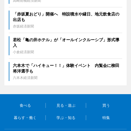
高崎前橋経済新聞
「赤坂夏おどり」開催へ 特設噴水や縁日、地元飲食店の
出店も
赤坂経済新聞
若松「亀の井ホテル」が「オールインクルーシブ」形式導
入
小倉経済新聞
六本木で「ハイキュー！！」体験イベント 内覧会に柳田
将洋選手も
六本木経済新聞
食べる
見る・遊ぶ
買う
暮らす・働く
学ぶ・知る
特集