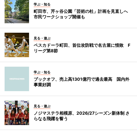
学ぶ・知る
町田市、芹ヶ谷公園「芸術の杜」計画を見直しへ
市民ワークショップ開催も
見る・遊ぶ
ペスカドーラ町田、首位攻防戦で名古屋に惜敗 F
リーグ第8節
学ぶ・知る
ブックオフ、売上高1301億円で過去最高 国内外
事業好調
見る・遊ぶ
ノジマステラ相模原、2026/27シーズン新体制 さ
らなる飛躍を誓う