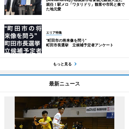
就任！駅メロ「ワタリドリ」観客や市民と奏で
た地元愛
エリア特集
“町田市の将来像を問う”
町田市長選挙 立候補予定者アンケート
もっと見る
最新ニュース