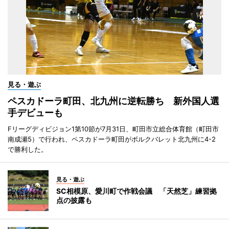
見る・遊ぶ
ペスカドーラ町田、北九州に逆転勝ち 新外国人選
手デビューも
Fリーグディビジョン1第10節が7月31日、町田市立総合体育館（町田市
南成瀬5）で行われ、ペスカドーラ町田がボルクバレット北九州に4-2
で勝利した。
見る・遊ぶ
SC相模原、愛川町で作戦会議 「天然芝」練習拠
点の披露も