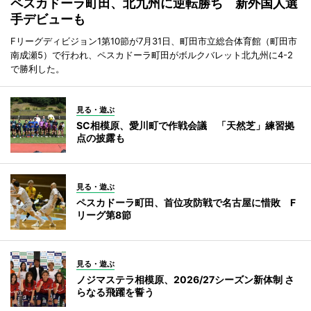
ペスカドーラ町田、北九州に逆転勝ち 新外国人選
手デビューも
Fリーグディビジョン1第10節が7月31日、町田市立総合体育館（町田市
南成瀬5）で行われ、ペスカドーラ町田がボルクバレット北九州に4-2
で勝利した。
見る・遊ぶ
SC相模原、愛川町で作戦会議 「天然芝」練習拠
点の披露も
見る・遊ぶ
ペスカドーラ町田、首位攻防戦で名古屋に惜敗 F
リーグ第8節
見る・遊ぶ
ノジマステラ相模原、2026/27シーズン新体制 さ
らなる飛躍を誓う