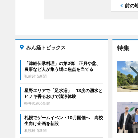
前の
みん経トピックス
特集
「津軽伝承料理」の第2弾 正月や盆、
農事など人が集う場に焦点を当てる
弘前経済新聞
星野エリアで「足水浴」 13度の湧水と
ヒノキ香るおけで清涼体験
軽井沢経済新聞
札幌でゲームイベント10月開催へ 高校
生向け企画を新設
札幌経済新聞