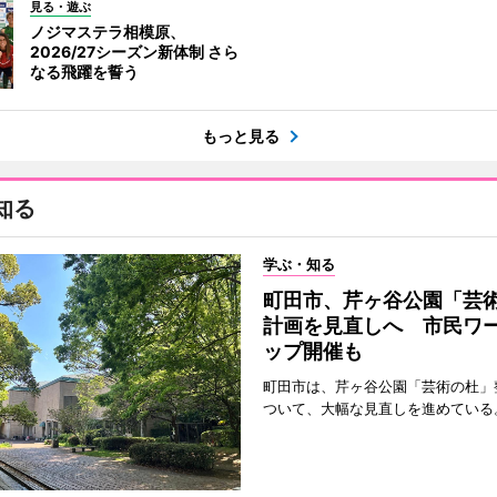
見る・遊ぶ
ノジマステラ相模原、
2026/27シーズン新体制 さら
なる飛躍を誓う
もっと見る
知る
学ぶ・知る
町田市、芹ヶ谷公園「芸
計画を見直しへ 市民ワ
ップ開催も
町田市は、芹ヶ谷公園「芸術の杜」
ついて、大幅な見直しを進めている