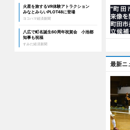
火星を旅するVR体験アトラクション
みなとみらいPLOT48に登場
ヨコハマ経済新聞
八広で町名誕生60周年祝賀会 小池都
知事も祝福
すみだ経済新聞
最新ニ