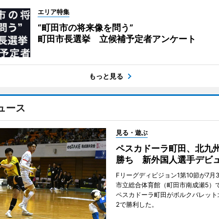
エリア特集
“町田市の将来像を問う”
町田市長選挙 立候補予定者アンケート
もっと見る
ュース
見る・遊ぶ
ペスカドーラ町田、北九
勝ち 新外国人選手デビ
Fリーグディビジョン1第10節が7月
市立総合体育館（町田市南成瀬5）
ペスカドーラ町田がボルクバレット
2で勝利した。