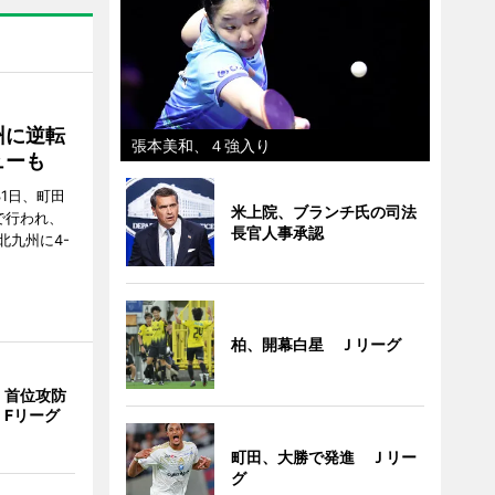
州に逆転
張本美和、４強入り
ューも
31日、町田
米上院、ブランチ氏の司法
で行われ、
長官人事承認
北九州に4-
柏、開幕白星 Ｊリーグ
、首位攻防
 Fリーグ
町田、大勝で発進 Ｊリー
グ