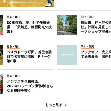
見る・遊ぶ
学ぶ・知る
SC相模原、愛川町で作戦会
町田市、芹ヶ谷公
議 「天然芝」練習拠点の披
杜」計画を見直し
露も
ークショップ開催
見る・遊ぶ
学ぶ・知る
ペスカドーラ町田、首位攻防
ブックオフ、売上高
戦で名古屋に惜敗 Fリーグ
で過去最高 国内
第8節
見る・遊ぶ
ノジマステラ相模原、
2026/27シーズン新体制 さら
なる飛躍を誓う
もっと見る