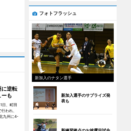
フォトフラッシュ
新加入のナタン選手
州に逆転
ューも
新加入選手のサプライズ発
表も
31日、町田
で行われ、
北九州に4-
新練習拠点のお披露目試合