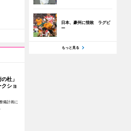
日本、豪州に惜敗 ラグビ
ー
もっと見る
術の杜」
ークショ
整備計画に
。