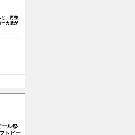
もと」再整
ヨーカ堂が
ビール祭
ラフトビー