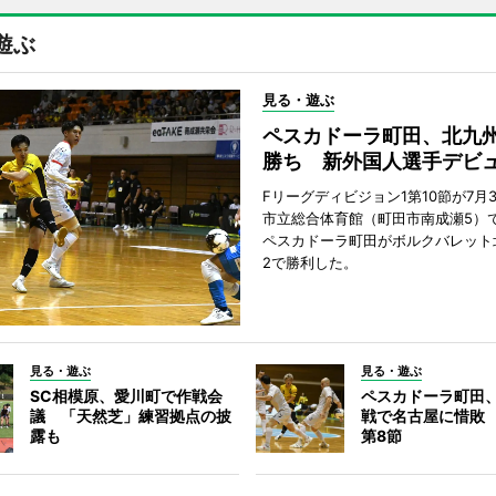
遊ぶ
見る・遊ぶ
ペスカドーラ町田、北九
勝ち 新外国人選手デビ
Fリーグディビジョン1第10節が7月
市立総合体育館（町田市南成瀬5）
ペスカドーラ町田がボルクバレット
2で勝利した。
見る・遊ぶ
見る・遊ぶ
SC相模原、愛川町で作戦会
ペスカドーラ町田
議 「天然芝」練習拠点の披
戦で名古屋に惜敗
露も
第8節