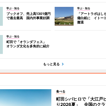
学ぶ・知る
学ぶ・知る
ブックオフ、売上高1301億円
「アートラボはし
で過去最高 国内外事業好調
備白紙に イトー
撤退
学ぶ・知る
町田で「オランダフェス」
オランダ文化を多角的に紹介
もっと見る
食べる
町田シバヒロで「大江戸
り2026夏」 全国のク