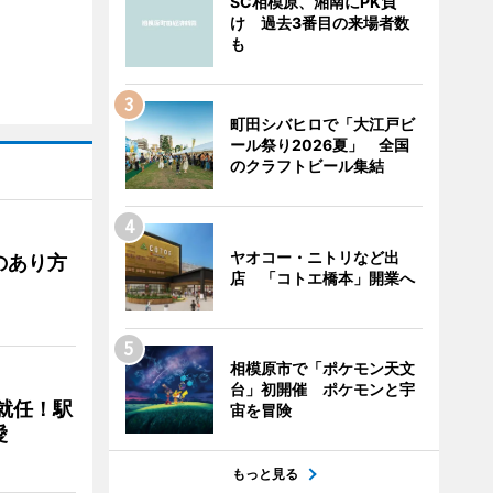
SC相模原、湘南にPK負
け 過去3番目の来場者数
も
町田シバヒロで「大江戸ビ
ール祭り2026夏」 全国
のクラフトビール集結
ヤオコー・ニトリなど出
のあり方
店 「コトエ橋本」開業へ
相模原市で「ポケモン天文
台」初開催 ポケモンと宇
に就任！駅
宙を冒険
愛
もっと見る