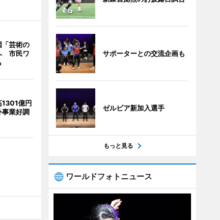
園「芸術の
サポーターとの交流企画も
へ 市民ワ
も
1301億円
ゼルビア新加入選手
外事業好調
もっと見る
ワールドフォトニュース