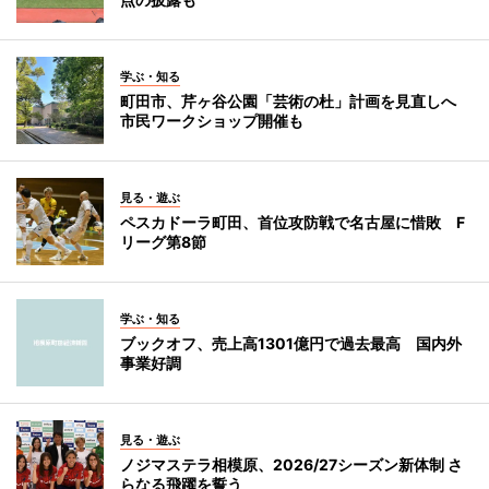
学ぶ・知る
町田市、芹ヶ谷公園「芸術の杜」計画を見直しへ
市民ワークショップ開催も
見る・遊ぶ
ペスカドーラ町田、首位攻防戦で名古屋に惜敗 F
リーグ第8節
学ぶ・知る
ブックオフ、売上高1301億円で過去最高 国内外
事業好調
見る・遊ぶ
ノジマステラ相模原、2026/27シーズン新体制 さ
らなる飛躍を誓う