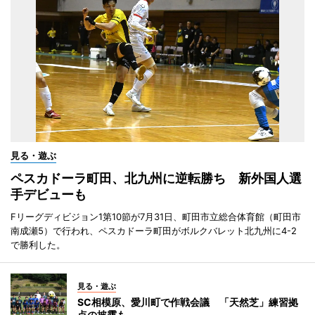
見る・遊ぶ
ペスカドーラ町田、北九州に逆転勝ち 新外国人選
手デビューも
Fリーグディビジョン1第10節が7月31日、町田市立総合体育館（町田市
南成瀬5）で行われ、ペスカドーラ町田がボルクバレット北九州に4-2
で勝利した。
見る・遊ぶ
SC相模原、愛川町で作戦会議 「天然芝」練習拠
点の披露も