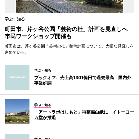
学ぶ・知る
町田市、芹ヶ谷公園「芸術の杜」計画を見直しへ
市民ワークショップ開催も
町田市は、芹ヶ谷公園「芸術の杜」整備計画について、大幅な見直しを
進めている。
学ぶ・知る
ブックオフ、売上高1301億円で過去最高 国内外
事業好調
学ぶ・知る
「アートラボはしもと」再整備白紙に イトーヨー
カ堂が撤退