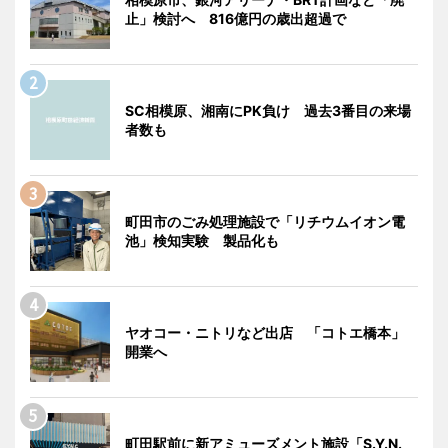
止」検討へ 816億円の歳出超過で
SC相模原、湘南にPK負け 過去3番目の来場
者数も
町田市のごみ処理施設で「リチウムイオン電
池」検知実験 製品化も
ヤオコー・ニトリなど出店 「コトエ橋本」
開業へ
町田駅前に新アミューズメント施設「S.Y.N.