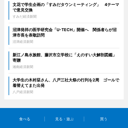
文花で学生企画の「すみだタウンミーティング」 4テーマ
で意見交換
すみだ経済新聞
沼津発祥の医学研究会「U-TECH」開催へ 関係者らが沼
津市長を表敬訪問
沼津経済新聞
新江ノ島水族館、藤沢市立学校に「えのすい大解剖図鑑」
寄贈
湘南経済新聞
大学生の木村栞さん、八戸三社大祭の行列を2周 ゴールで
着替えてまた出発
八戸経済新聞
食べる
見る・遊ぶ
買う