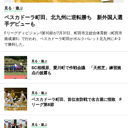
見る・遊ぶ
ペスカドーラ町田、北九州に逆転勝ち 新外国人選
手デビューも
Fリーグディビジョン1第10節が7月31日、町田市立総合体育館（町田市
南成瀬5）で行われ、ペスカドーラ町田がボルクバレット北九州に4-2
で勝利した。
見る・遊ぶ
SC相模原、愛川町で作戦会議 「天然芝」練習拠
点の披露も
見る・遊ぶ
ペスカドーラ町田、首位攻防戦で名古屋に惜敗 F
リーグ第8節
見る・遊ぶ