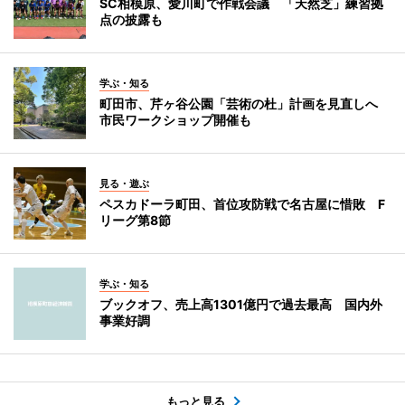
SC相模原、愛川町で作戦会議 「天然芝」練習拠
点の披露も
学ぶ・知る
町田市、芹ヶ谷公園「芸術の杜」計画を見直しへ
市民ワークショップ開催も
見る・遊ぶ
ペスカドーラ町田、首位攻防戦で名古屋に惜敗 F
リーグ第8節
学ぶ・知る
ブックオフ、売上高1301億円で過去最高 国内外
事業好調
もっと見る