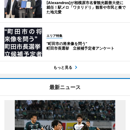
[Alexandros]が相模原市名誉観光親善大使に
就任！駅メロ「ワタリドリ」観客や市民と奏で
た地元愛
エリア特集
“町田市の将来像を問う”
町田市長選挙 立候補予定者アンケート
もっと見る
最新ニュース