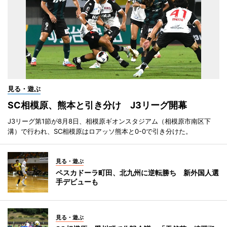
見る・遊ぶ
SC相模原、熊本と引き分け J3リーグ開幕
J3リーグ第1節が8月8日、相模原ギオンスタジアム（相模原市南区下
溝）で行われ、SC相模原はロアッソ熊本と0-0で引き分けた。
見る・遊ぶ
ペスカドーラ町田、北九州に逆転勝ち 新外国人選
手デビューも
見る・遊ぶ