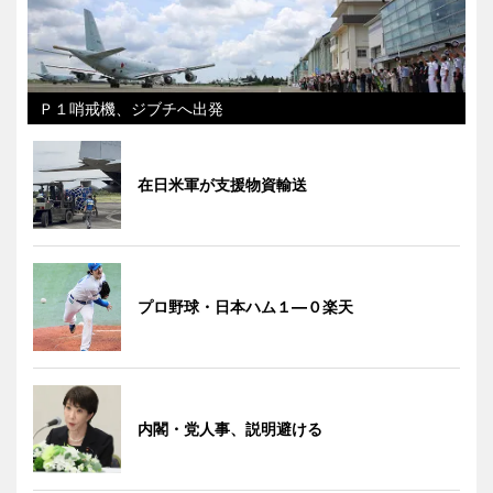
Ｐ１哨戒機、ジブチへ出発
在日米軍が支援物資輸送
プロ野球・日本ハム１―０楽天
内閣・党人事、説明避ける