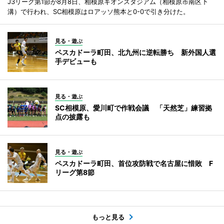
J3リーグ第1節が8月8日、相模原ギオンスタジアム（相模原市南区下
溝）で行われ、SC相模原はロアッソ熊本と0-0で引き分けた。
見る・遊ぶ
ペスカドーラ町田、北九州に逆転勝ち 新外国人選
手デビューも
見る・遊ぶ
SC相模原、愛川町で作戦会議 「天然芝」練習拠
点の披露も
見る・遊ぶ
ペスカドーラ町田、首位攻防戦で名古屋に惜敗 F
リーグ第8節
もっと見る