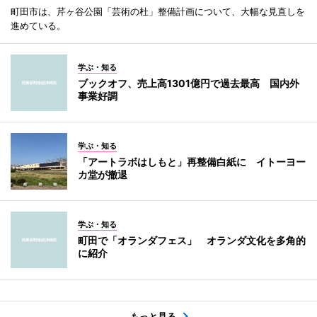
町田市は、芹ヶ谷公園「芸術の杜」整備計画について、大幅な見直しを
進めている。
学ぶ・知る
ブックオフ、売上高1301億円で過去最高 国内外
事業好調
学ぶ・知る
「アートラボはしもと」再整備白紙に イトーヨー
カ堂が撤退
学ぶ・知る
町田で「オランダフェス」 オランダ文化を多角的
に紹介
もっと見る