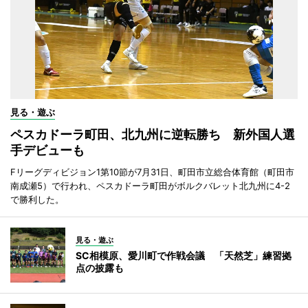
見る・遊ぶ
ペスカドーラ町田、北九州に逆転勝ち 新外国人選
手デビューも
Fリーグディビジョン1第10節が7月31日、町田市立総合体育館（町田市
南成瀬5）で行われ、ペスカドーラ町田がボルクバレット北九州に4-2
で勝利した。
見る・遊ぶ
SC相模原、愛川町で作戦会議 「天然芝」練習拠
点の披露も