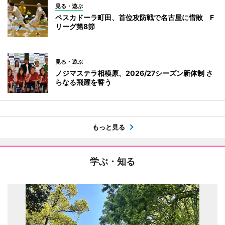
見る・遊ぶ
ペスカドーラ町田、首位攻防戦で名古屋に惜敗 F
リーグ第8節
見る・遊ぶ
ノジマステラ相模原、2026/27シーズン新体制 さ
らなる飛躍を誓う
もっと見る
学ぶ・知る