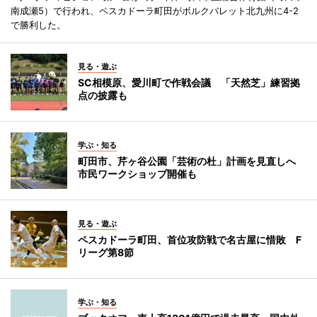
南成瀬5）で行われ、ペスカドーラ町田がボルクバレット北九州に4-2
で勝利した。
見る・遊ぶ
SC相模原、愛川町で作戦会議 「天然芝」練習拠
点の披露も
学ぶ・知る
町田市、芹ヶ谷公園「芸術の杜」計画を見直しへ
市民ワークショップ開催も
見る・遊ぶ
ペスカドーラ町田、首位攻防戦で名古屋に惜敗 F
リーグ第8節
学ぶ・知る