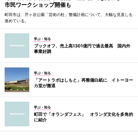
市民ワークショップ開催も
町田市は、芹ヶ谷公園「芸術の杜」整備計画について、大幅な見直しを
進めている。
学ぶ・知る
ブックオフ、売上高1301億円で過去最高 国内外
事業好調
学ぶ・知る
「アートラボはしもと」再整備白紙に イトーヨー
カ堂が撤退
学ぶ・知る
町田で「オランダフェス」 オランダ文化を多角的
に紹介