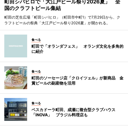
町田シバヒロで「大江戸ビール祭り2026夏」 全
国のクラフトビール集結
町田の芝生広場「町田シバヒロ」（町田市中町1）で7月29日から、ク
ラフトビールの祭典「大江戸ビール祭り2026夏」が開かれる。
食べる
町田で「オランダフェス」 オランダ文化を多角的
に紹介
食べる
町田のソーセージ店「クロイツェル」が新商品 金
賞ビールの副産物を活用
食べる
ペスカドーラ町田、成瀬に複合型クラブハウス
「INOVA」 ブラジル料理店も