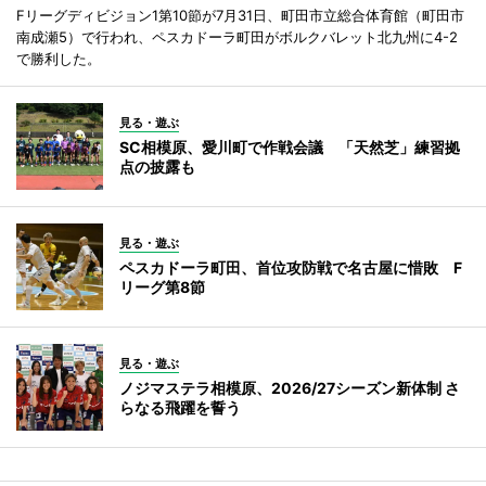
Fリーグディビジョン1第10節が7月31日、町田市立総合体育館（町田市
南成瀬5）で行われ、ペスカドーラ町田がボルクバレット北九州に4-2
で勝利した。
見る・遊ぶ
SC相模原、愛川町で作戦会議 「天然芝」練習拠
点の披露も
見る・遊ぶ
ペスカドーラ町田、首位攻防戦で名古屋に惜敗 F
リーグ第8節
見る・遊ぶ
ノジマステラ相模原、2026/27シーズン新体制 さ
らなる飛躍を誓う