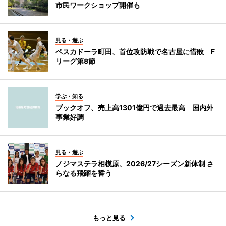
市民ワークショップ開催も
見る・遊ぶ
ペスカドーラ町田、首位攻防戦で名古屋に惜敗 F
リーグ第8節
学ぶ・知る
ブックオフ、売上高1301億円で過去最高 国内外
事業好調
見る・遊ぶ
ノジマステラ相模原、2026/27シーズン新体制 さ
らなる飛躍を誓う
もっと見る