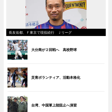
長友佑都、Ｆ東京で現役続行 Ｊリーグ
大分商が２回戦へ 高校野球
災害ボランティア、活動本格化
台湾、中国軍上陸阻止へ演習