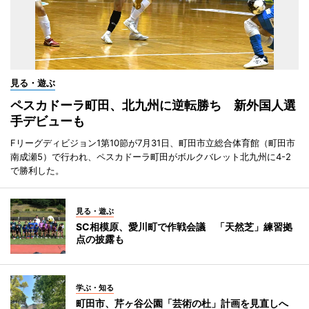
見る・遊ぶ
ペスカドーラ町田、北九州に逆転勝ち 新外国人選
手デビューも
Fリーグディビジョン1第10節が7月31日、町田市立総合体育館（町田市
南成瀬5）で行われ、ペスカドーラ町田がボルクバレット北九州に4-2
で勝利した。
見る・遊ぶ
SC相模原、愛川町で作戦会議 「天然芝」練習拠
点の披露も
学ぶ・知る
町田市、芹ヶ谷公園「芸術の杜」計画を見直しへ