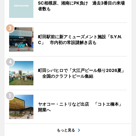
SC相模原、湘南にPK負け 過去3番目の来場
者数も
町田駅前に新アミューズメント施設「S.Y.N.
C」 市内初の常設謎解き店も
町田シバヒロで「大江戸ビール祭り2026夏」
全国のクラフトビール集結
ヤオコー・ニトリなど出店 「コトエ橋本」
開業へ
もっと見る