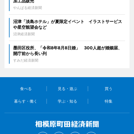
加工品販売
やんばる経済新聞
沼津「淡島ホテル」が夏限定イベント イラストサービス
や星空観望会など
沼津経済新聞
墨田区役所、「令和8年8月8日婚」 300人超が婚姻届、
開庁前から長い列
すみだ経済新聞
食べる
見る・遊ぶ
買う
暮らす・働く
学ぶ・知る
特集