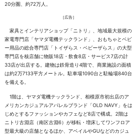
20分圏、約72万人。
［広告］
家具とインテリアショップ「ニトリ」、地域最大規模の
家電専門店「ヤマダ電機テックランド」、おもちゃとベビ
ー用品の総合専門店「トイザらス・ベビーザらス」の大型
専門店を核店舗に物販18店・飲食8店・サービス7店の計
33店が出店する。建物は鉄骨造り4階で、商業施設の面積
は約2万7133平方メートル。駐車場1090台と駐輪場840台
を備える。
1階は、ヤマダ電機テックランド、相模原市初出店のア
メリカンカジュアルアパレルブランド「OLD NAVY」をは
じめとするファッションやカフェなど8店で構成。2階は
ニトリ古淵店（南区古淵6）が移転・増床してワンフロア
型最大級の店舗となるほか、アベイルやGUなどのカジュ