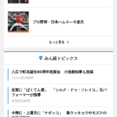
プロ野球・日本ハム０―６楽天
もっと見る
みん経トピックス
八広で町名誕生60周年祝賀会 小池都知事も祝福
すみだ経済新聞
佐賀に「ばくてん屋」 「シルク・ドゥ・ソレイユ」元パ
フォーマーが指導
佐賀経済新聞
今帰仁・上運天に「ナギッコ」 島ラッキョウやモズクの