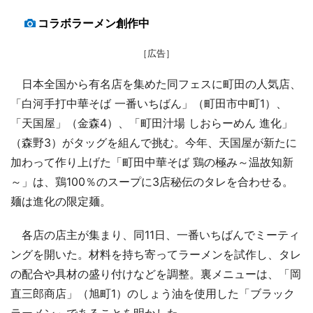
コラボラーメン創作中
［広告］
日本全国から有名店を集めた同フェスに町田の人気店、
「白河手打中華そば 一番いちばん」（町田市中町1）、
「天国屋」（金森4）、「町田汁場 しおらーめん 進化」
（森野3）がタッグを組んで挑む。今年、天国屋が新たに
加わって作り上げた「町田中華そば 鶏の極み～温故知新
～」は、鶏100％のスープに3店秘伝のタレを合わせる。
麺は進化の限定麺。
各店の店主が集まり、同11日、一番いちばんでミーティ
ングを開いた。材料を持ち寄ってラーメンを試作し、タレ
の配合や具材の盛り付けなどを調整。裏メニューは、「岡
直三郎商店」（旭町1）のしょう油を使用した「ブラック
ラーメン」であることを明かした。