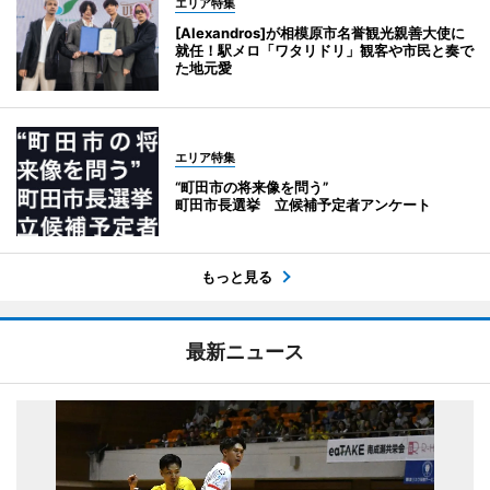
エリア特集
[Alexandros]が相模原市名誉観光親善大使に
就任！駅メロ「ワタリドリ」観客や市民と奏で
た地元愛
エリア特集
“町田市の将来像を問う”
町田市長選挙 立候補予定者アンケート
もっと見る
最新ニュース