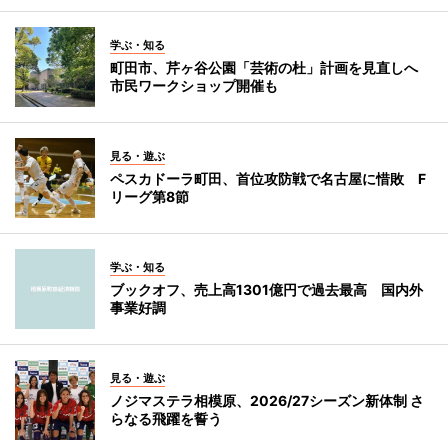
学ぶ・知る
町田市、芹ヶ谷公園「芸術の杜」計画を見直しへ
市民ワークショップ開催も
見る・遊ぶ
ペスカドーラ町田、首位攻防戦で名古屋に惜敗 F
リーグ第8節
学ぶ・知る
ブックオフ、売上高1301億円で過去最高 国内外
事業好調
見る・遊ぶ
ノジマステラ相模原、2026/27シーズン新体制 さ
らなる飛躍を誓う