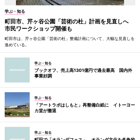
学ぶ・知る
町田市、芹ヶ谷公園「芸術の杜」計画を見直しへ
市民ワークショップ開催も
町田市は、芹ヶ谷公園「芸術の杜」整備計画について、大幅な見直しを
進めている。
学ぶ・知る
ブックオフ、売上高1301億円で過去最高 国内外
事業好調
学ぶ・知る
「アートラボはしもと」再整備白紙に イトーヨー
カ堂が撤退
学ぶ・知る
町田で「オランダフェス」 オランダ文化を多角的