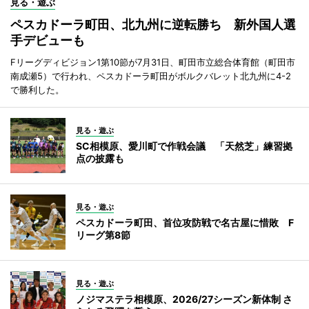
見る・遊ぶ
ペスカドーラ町田、北九州に逆転勝ち 新外国人選
手デビューも
Fリーグディビジョン1第10節が7月31日、町田市立総合体育館（町田市
南成瀬5）で行われ、ペスカドーラ町田がボルクバレット北九州に4-2
で勝利した。
見る・遊ぶ
SC相模原、愛川町で作戦会議 「天然芝」練習拠
点の披露も
見る・遊ぶ
ペスカドーラ町田、首位攻防戦で名古屋に惜敗 F
リーグ第8節
見る・遊ぶ
ノジマステラ相模原、2026/27シーズン新体制 さ