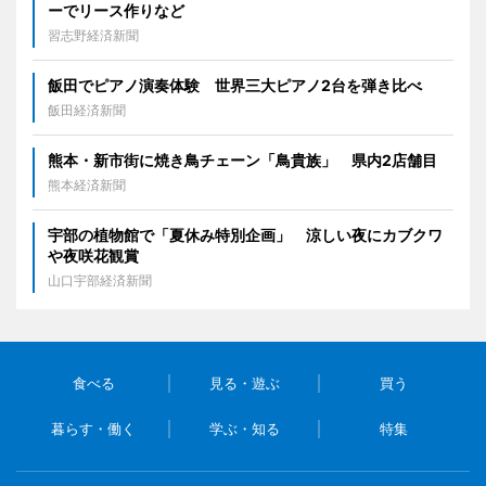
ーでリース作りなど
習志野経済新聞
飯田でピアノ演奏体験 世界三大ピアノ2台を弾き比べ
飯田経済新聞
熊本・新市街に焼き鳥チェーン「鳥貴族」 県内2店舗目
熊本経済新聞
宇部の植物館で「夏休み特別企画」 涼しい夜にカブクワ
や夜咲花観賞
山口宇部経済新聞
食べる
見る・遊ぶ
買う
暮らす・働く
学ぶ・知る
特集