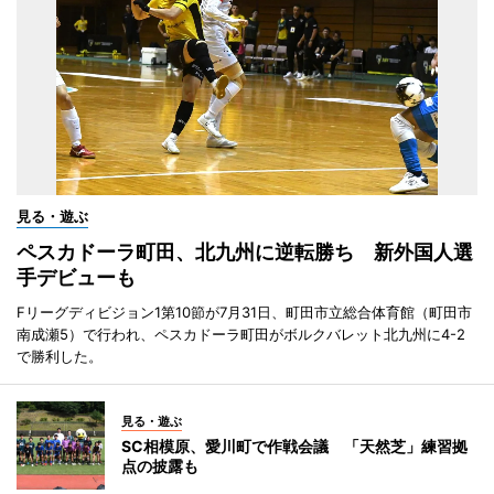
見る・遊ぶ
ペスカドーラ町田、北九州に逆転勝ち 新外国人選
手デビューも
Fリーグディビジョン1第10節が7月31日、町田市立総合体育館（町田市
南成瀬5）で行われ、ペスカドーラ町田がボルクバレット北九州に4-2
で勝利した。
見る・遊ぶ
SC相模原、愛川町で作戦会議 「天然芝」練習拠
点の披露も