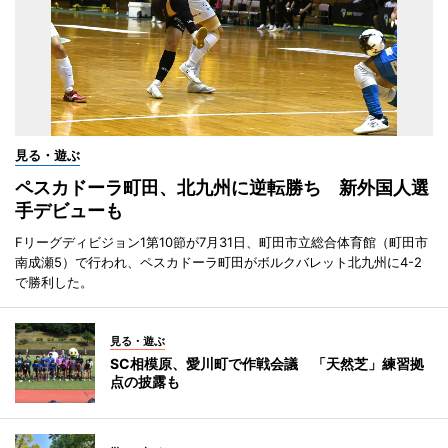
見る・遊ぶ
ペスカドーラ町田、北九州に逆転勝ち 新外国人選
手デビューも
Fリーグディビジョン1第10節が7月31日、町田市立総合体育館（町田市
南成瀬5）で行われ、ペスカドーラ町田がボルクバレット北九州に4-2
で勝利した。
見る・遊ぶ
SC相模原、愛川町で作戦会議 「天然芝」練習拠
点の披露も