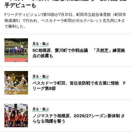
手デビューも
Fリーグディビジョン1第10節が7月31日、町田市立総合体育館（町田市
南成瀬5）で行われ、ペスカドーラ町田がボルクバレット北九州に4-2
で勝利した。
見る・遊ぶ
SC相模原、愛川町で作戦会議 「天然芝」練習拠
点の披露も
見る・遊ぶ
ペスカドーラ町田、首位攻防戦で名古屋に惜敗 F
リーグ第8節
見る・遊ぶ
ノジマステラ相模原、2026/27シーズン新体制 さ
らなる飛躍を誓う