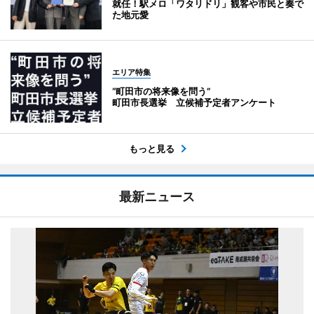
就任！駅メロ「ワタリドリ」観客や市民と奏で
た地元愛
エリア特集
“町田市の将来像を問う”
町田市長選挙 立候補予定者アンケート
もっと見る
最新ニュース