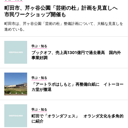
町田市、芹ヶ谷公園「芸術の杜」計画を見直しへ
市民ワークショップ開催も
町田市は、芹ヶ谷公園「芸術の杜」整備計画について、大幅な見直しを
進めている。
学ぶ・知る
ブックオフ、売上高1301億円で過去最高 国内外
事業好調
学ぶ・知る
「アートラボはしもと」再整備白紙に イトーヨー
カ堂が撤退
学ぶ・知る
町田で「オランダフェス」 オランダ文化を多角的
に紹介