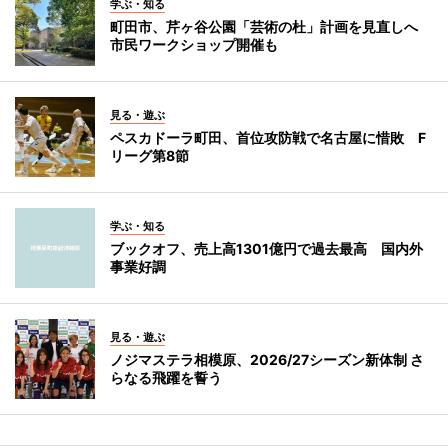
学ぶ・知る
町田市、芹ヶ谷公園「芸術の杜」計画を見直しへ
市民ワークショップ開催も
見る・遊ぶ
ペスカドーラ町田、首位攻防戦で名古屋に惜敗 F
リーグ第8節
学ぶ・知る
ブックオフ、売上高1301億円で過去最高 国内外
事業好調
見る・遊ぶ
ノジマステラ相模原、2026/27シーズン新体制 さ
らなる飛躍を誓う