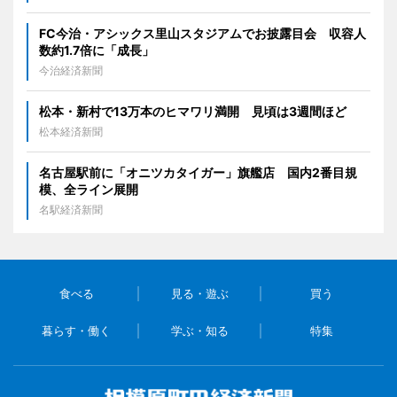
FC今治・アシックス里山スタジアムでお披露目会 収容人
数約1.7倍に「成長」
今治経済新聞
松本・新村で13万本のヒマワリ満開 見頃は3週間ほど
松本経済新聞
名古屋駅前に「オニツカタイガー」旗艦店 国内2番目規
模、全ライン展開
名駅経済新聞
食べる
見る・遊ぶ
買う
暮らす・働く
学ぶ・知る
特集