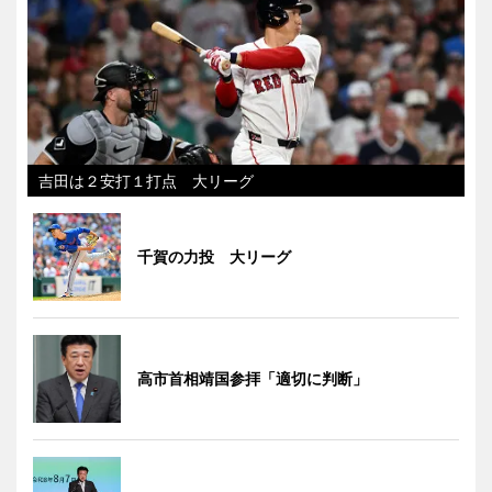
吉田は２安打１打点 大リーグ
千賀の力投 大リーグ
高市首相靖国参拝「適切に判断」