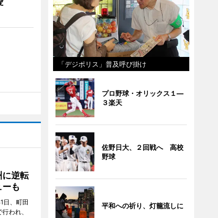
愛
「デジポリス」普及呼び掛け
プロ野球・オリックス１―
３楽天
佐野日大、２回戦へ 高校
野球
州に逆転
ューも
31日、町田
平和への祈り、灯籠流しに
で行われ、