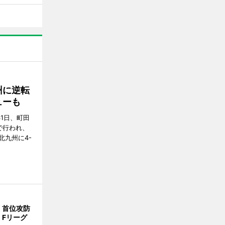
州に逆転
ューも
31日、町田
で行われ、
北九州に4-
、首位攻防
 Fリーグ