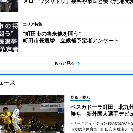
メロ「ワタリドリ」観客や市民と奏でた地元
エリア特集
“町田市の将来像を問う”
町田市長選挙 立候補予定者アンケート
もっと見る
ュース
見る・遊ぶ
ペスカドーラ町田、北九
勝ち 新外国人選手デビ
Fリーグディビジョン1第10節が7月
市立総合体育館（町田市南成瀬5）