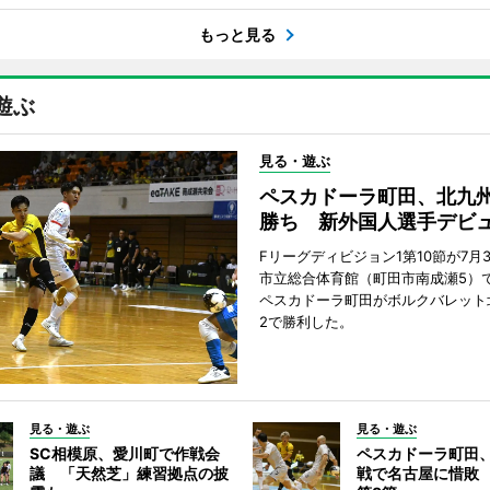
もっと見る
遊ぶ
見る・遊ぶ
ペスカドーラ町田、北九
勝ち 新外国人選手デビ
Fリーグディビジョン1第10節が7月
市立総合体育館（町田市南成瀬5）
ペスカドーラ町田がボルクバレット
2で勝利した。
見る・遊ぶ
見る・遊ぶ
SC相模原、愛川町で作戦会
ペスカドーラ町田
議 「天然芝」練習拠点の披
戦で名古屋に惜敗