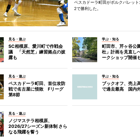
ペスカドーラ町田がボルクバレット
2で勝利した。
見る・遊ぶ
学ぶ・知る
SC相模原、愛川町で作戦会
町田市、芹ヶ谷公
議 「天然芝」練習拠点の披
杜」計画を見直し
露も
ークショップ開催
見る・遊ぶ
学ぶ・知る
ペスカドーラ町田、首位攻防
ブックオフ、売上高
戦で名古屋に惜敗 Fリーグ
で過去最高 国内
第8節
見る・遊ぶ
ノジマステラ相模原、
2026/27シーズン新体制 さら
なる飛躍を誓う