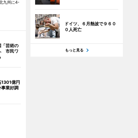
北九州に4-
ドイツ、６月熱波で９６０
０人死亡
園「芸術の
もっと見る
へ 市民ワ
も
1301億円
外事業好調