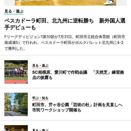
見る・遊ぶ
ペスカドーラ町田、北九州に逆転勝ち 新外国人選
手デビューも
Fリーグディビジョン1第10節が7月31日、町田市立総合体育館（町田市
南成瀬5）で行われ、ペスカドーラ町田がボルクバレット北九州に4-2
で勝利した。
見る・遊ぶ
SC相模原、愛川町で作戦会議 「天然芝」練習拠
点の披露も
学ぶ・知る
町田市、芹ヶ谷公園「芸術の杜」計画を見直しへ
市民ワークショップ開催も
見る・遊ぶ