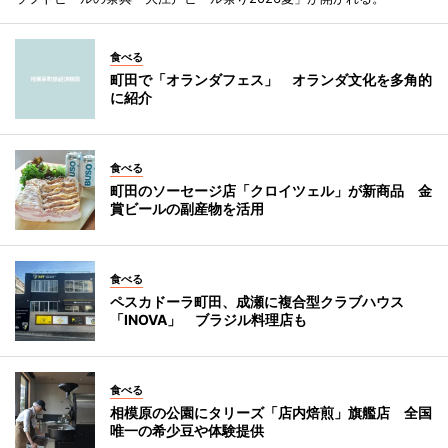
食べる
町田で「オランダフェス」 オランダ文化を多角的
に紹介
食べる
町田のソーセージ店「クロイツェル」が新商品 金
賞ビールの副産物を活用
食べる
ペスカドーラ町田、成瀬に複合型クラブハウス
「INOVA」 ブラジル料理店も
食べる
相模原の公園にタリーズ「店内焙煎」旗艦店 全国
唯一の希少豆や体験提供