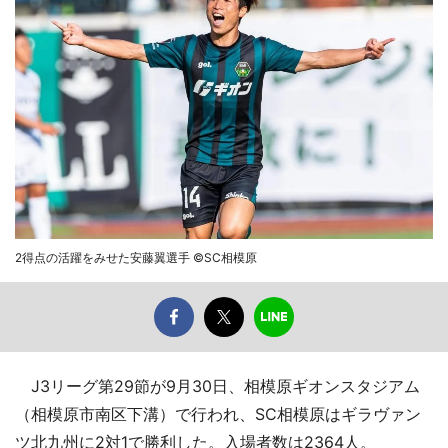
2得点の活躍をみせた安藤翼選手 ©SC相模原
J3リーグ第29節が9月30日、相模原ギオンスタジアム
（相模原市南区下溝）で行われ、SC相模原はギラヴァン
ツ北九州に2対1で勝利した。入場者数は2364人。