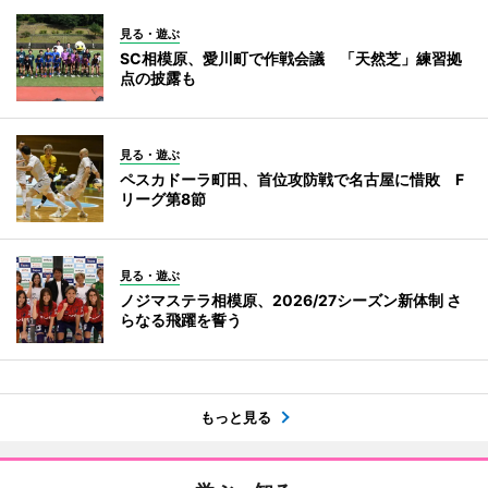
見る・遊ぶ
SC相模原、愛川町で作戦会議 「天然芝」練習拠
点の披露も
見る・遊ぶ
ペスカドーラ町田、首位攻防戦で名古屋に惜敗 F
リーグ第8節
見る・遊ぶ
ノジマステラ相模原、2026/27シーズン新体制 さ
らなる飛躍を誓う
もっと見る