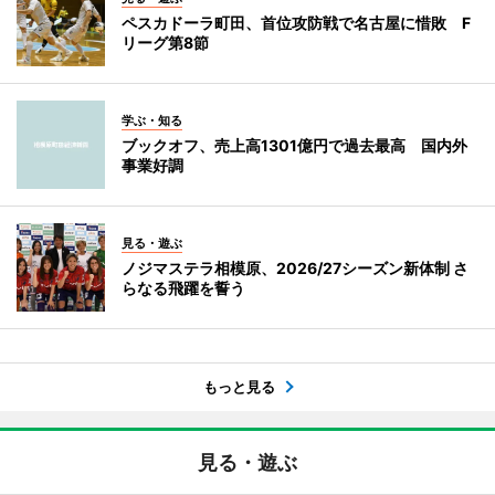
ペスカドーラ町田、首位攻防戦で名古屋に惜敗 F
リーグ第8節
学ぶ・知る
ブックオフ、売上高1301億円で過去最高 国内外
事業好調
見る・遊ぶ
ノジマステラ相模原、2026/27シーズン新体制 さ
らなる飛躍を誓う
もっと見る
見る・遊ぶ