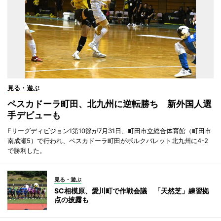
見る・遊ぶ
ペスカドーラ町田、北九州に逆転勝ち 新外国人選
手デビューも
Fリーグディビジョン1第10節が7月31日、町田市立総合体育館（町田市
南成瀬5）で行われ、ペスカドーラ町田がボルクバレット北九州に4-2
で勝利した。
見る・遊ぶ
SC相模原、愛川町で作戦会議 「天然芝」練習拠
点の披露も