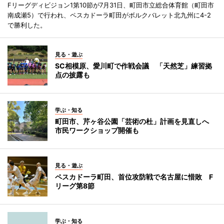
Fリーグディビジョン1第10節が7月31日、町田市立総合体育館（町田市
南成瀬5）で行われ、ペスカドーラ町田がボルクバレット北九州に4-2
で勝利した。
見る・遊ぶ
SC相模原、愛川町で作戦会議 「天然芝」練習拠
点の披露も
学ぶ・知る
町田市、芹ヶ谷公園「芸術の杜」計画を見直しへ
市民ワークショップ開催も
見る・遊ぶ
ペスカドーラ町田、首位攻防戦で名古屋に惜敗 F
リーグ第8節
学ぶ・知る