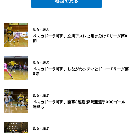
地図を見る
見る・遊ぶ
ペスカドーラ町田、立川アスレと引き分け Fリーグ第8
節
見る・遊ぶ
ペスカドーラ町田、しながわシティとドロー Fリーグ第
6節
見る・遊ぶ
ペスカドーラ町田、開幕3連勝 森岡薫選手300ゴール
達成も
見る・遊ぶ