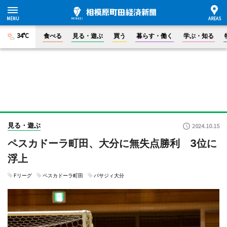
34°C
食べる
見る・遊ぶ
買う
暮らす・働く
学ぶ・知る
見る・遊ぶ
2024.10.15
ペスカドーラ町田、大分に無失点勝利 3位に
浮上
Fリーグ
ペスカドーラ町田
パサジィ大分