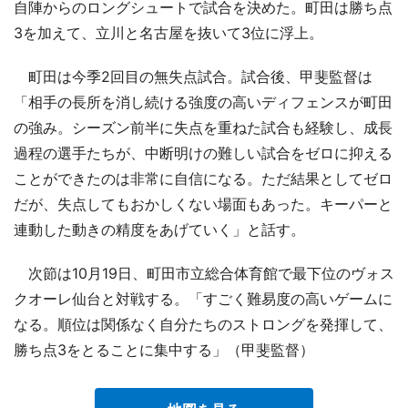
自陣からのロングシュートで試合を決めた。町田は勝ち点
3を加えて、立川と名古屋を抜いて3位に浮上。
町田は今季2回目の無失点試合。試合後、甲斐監督は
「相手の長所を消し続ける強度の高いディフェンスが町田
の強み。シーズン前半に失点を重ねた試合も経験し、成長
過程の選手たちが、中断明けの難しい試合をゼロに抑える
ことができたのは非常に自信になる。ただ結果としてゼロ
だが、失点してもおかしくない場面もあった。キーパーと
連動した動きの精度をあげていく」と話す。
次節は10月19日、町田市立総合体育館で最下位のヴォス
クオーレ仙台と対戦する。「すごく難易度の高いゲームに
なる。順位は関係なく自分たちのストロングを発揮して、
勝ち点3をとることに集中する」（甲斐監督）