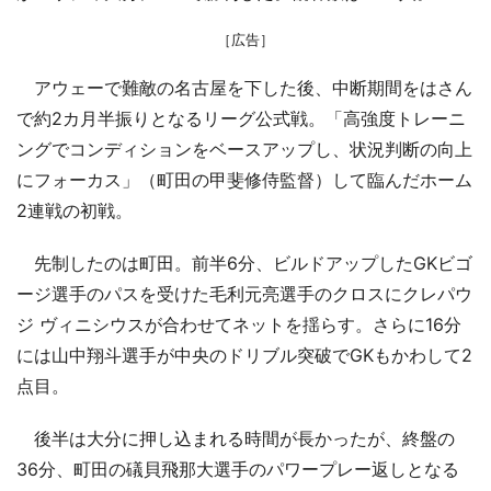
［広告］
アウェーで難敵の名古屋を下した後、中断期間をはさん
で約2カ月半振りとなるリーグ公式戦。「高強度トレーニ
ングでコンディションをベースアップし、状況判断の向上
にフォーカス」（町田の甲斐修侍監督）して臨んだホーム
2連戦の初戦。
先制したのは町田。前半6分、ビルドアップしたGKビゴ
ージ選手のパスを受けた毛利元亮選手のクロスにクレパウ
ジ ヴィニシウスが合わせてネットを揺らす。さらに16分
には山中翔斗選手が中央のドリブル突破でGKもかわして2
点目。
後半は大分に押し込まれる時間が長かったが、終盤の
36分、町田の礒貝飛那大選手のパワープレー返しとなる