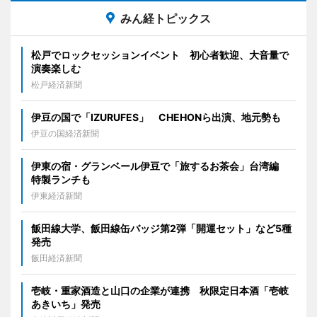
みん経トピックス
松戸でロックセッションイベント 初心者歓迎、大音量で
演奏楽しむ
松戸経済新聞
伊豆の国で「IZURUFES」 CHEHONら出演、地元勢も
伊豆の国経済新聞
伊東の宿・グランベール伊豆で「旅するお茶会」台湾編
特製ランチも
伊東経済新聞
飯田線大学、飯田線缶バッジ第2弾「開運セット」など5種
発売
飯田経済新聞
壱岐・重家酒造と山口の企業が連携 秋限定日本酒「壱岐
あきいち」発売