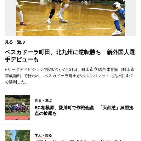
見る・遊ぶ
ペスカドーラ町田、北九州に逆転勝ち 新外国人選
手デビューも
Fリーグディビジョン1第10節が7月31日、町田市立総合体育館（町田市
南成瀬5）で行われ、ペスカドーラ町田がボルクバレット北九州に4-2
で勝利した。
見る・遊ぶ
SC相模原、愛川町で作戦会議 「天然芝」練習拠
点の披露も
学ぶ・知る