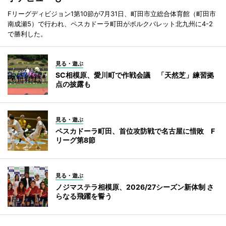
Fリーグディビジョン1第10節が7月31日、町田市立総合体育館（町田市
南成瀬5）で行われ、ペスカドーラ町田がボルクバレット北九州に4-2
で勝利した。
見る・遊ぶ
SC相模原、愛川町で作戦会議 「天然芝」練習拠
点の披露も
見る・遊ぶ
ペスカドーラ町田、首位攻防戦で名古屋に惜敗 F
リーグ第8節
見る・遊ぶ
ノジマステラ相模原、2026/27シーズン新体制 さ
らなる飛躍を誓う