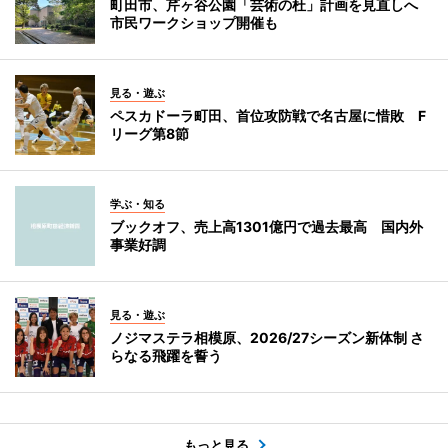
町田市、芹ヶ谷公園「芸術の杜」計画を見直しへ
市民ワークショップ開催も
見る・遊ぶ
ペスカドーラ町田、首位攻防戦で名古屋に惜敗 F
リーグ第8節
学ぶ・知る
ブックオフ、売上高1301億円で過去最高 国内外
事業好調
見る・遊ぶ
ノジマステラ相模原、2026/27シーズン新体制 さ
らなる飛躍を誓う
もっと見る