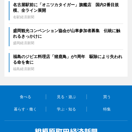
名古屋駅前に「オニツカタイガー」旗艦店 国内2番目規
模、全ライン展開
名駅経済新聞
盛岡観光コンベンション協会が山車参加者募集 伝統に触
れるきっかけに
盛岡経済新聞
福島のジビエ料理店「猪鹿鳥」が1周年 駆除により失われ
る命を食に
福島経済新聞
食べる
見る・遊ぶ
買う
暮らす・働く
学ぶ・知る
特集