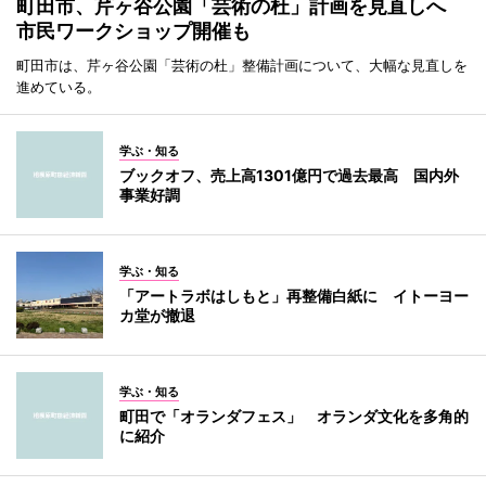
町田市、芹ヶ谷公園「芸術の杜」計画を見直しへ
市民ワークショップ開催も
町田市は、芹ヶ谷公園「芸術の杜」整備計画について、大幅な見直しを
進めている。
学ぶ・知る
ブックオフ、売上高1301億円で過去最高 国内外
事業好調
学ぶ・知る
「アートラボはしもと」再整備白紙に イトーヨー
カ堂が撤退
学ぶ・知る
町田で「オランダフェス」 オランダ文化を多角的
に紹介