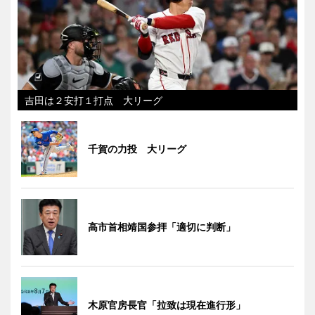
吉田は２安打１打点 大リーグ
千賀の力投 大リーグ
高市首相靖国参拝「適切に判断」
木原官房長官「拉致は現在進行形」