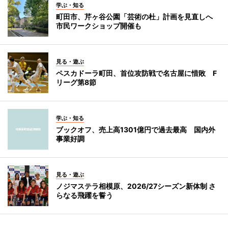
学ぶ・知る
町田市、芹ヶ谷公園「芸術の杜」計画を見直しへ
市民ワークショップ開催も
見る・遊ぶ
ペスカドーラ町田、首位攻防戦で名古屋に惜敗 F
リーグ第8節
学ぶ・知る
ブックオフ、売上高1301億円で過去最高 国内外
事業好調
見る・遊ぶ
ノジマステラ相模原、2026/27シーズン新体制 さ
らなる飛躍を誓う