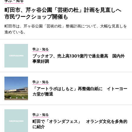
学ぶ・知る
町田市、芹ヶ谷公園「芸術の杜」計画を見直しへ
市民ワークショップ開催も
町田市は、芹ヶ谷公園「芸術の杜」整備計画について、大幅な見直しを
進めている。
学ぶ・知る
ブックオフ、売上高1301億円で過去最高 国内外
事業好調
学ぶ・知る
「アートラボはしもと」再整備白紙に イトーヨー
カ堂が撤退
学ぶ・知る
町田で「オランダフェス」 オランダ文化を多角的
に紹介