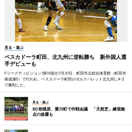
見る・遊ぶ
ペスカドーラ町田、北九州に逆転勝ち 新外国人選
手デビューも
Fリーグディビジョン1第10節が7月31日、町田市立総合体育館（町田市
南成瀬5）で行われ、ペスカドーラ町田がボルクバレット北九州に4-2
で勝利した。
見る・遊ぶ
SC相模原、愛川町で作戦会議 「天然芝」練習拠
点の披露も