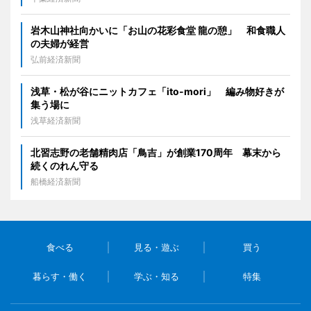
岩木山神社向かいに「お山の花彩食堂 龍の憩」 和食職人
の夫婦が経営
弘前経済新聞
浅草・松が谷にニットカフェ「ito-mori」 編み物好きが
集う場に
浅草経済新聞
北習志野の老舗精肉店「鳥吉」が創業170周年 幕末から
続くのれん守る
船橋経済新聞
食べる
見る・遊ぶ
買う
暮らす・働く
学ぶ・知る
特集