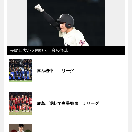
長崎日大が２回戦へ 高校野球
喜ぶ植中 Ｊリーグ
鹿島、逆転で白星発進 Ｊリーグ