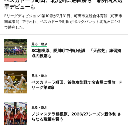
ペスカドーラ町田、北九州に逆転勝ち 新外国人選
手デビューも
Fリーグディビジョン1第10節が7月31日、町田市立総合体育館（町田市
南成瀬5）で行われ、ペスカドーラ町田がボルクバレット北九州に4-2
で勝利した。
見る・遊ぶ
SC相模原、愛川町で作戦会議 「天然芝」練習拠
点の披露も
見る・遊ぶ
ペスカドーラ町田、首位攻防戦で名古屋に惜敗 F
リーグ第8節
見る・遊ぶ
ノジマステラ相模原、2026/27シーズン新体制 さ
らなる飛躍を誓う