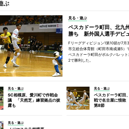
遊ぶ
見る・遊ぶ
ペスカドーラ町田、北九
勝ち 新外国人選手デビ
Fリーグディビジョン1第10節が7月
市立総合体育館（町田市南成瀬5）
ペスカドーラ町田がボルクバレット
2で勝利した。
見る・遊ぶ
見る・遊ぶ
SC相模原、愛川町で作戦会
ペスカドーラ町田
議 「天然芝」練習拠点の披
戦で名古屋に惜敗
露も
第8節
見る・遊ぶ