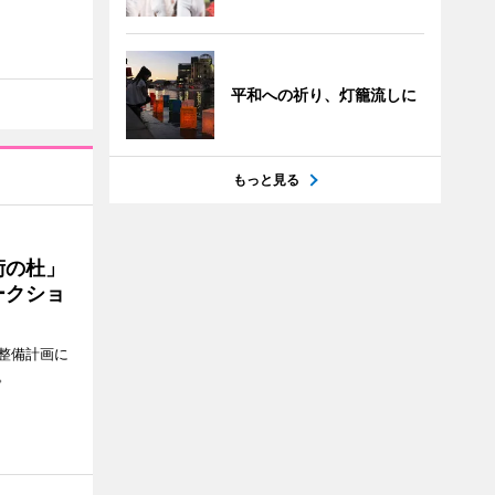
平和への祈り、灯籠流しに
もっと見る
術の杜」
ークショ
整備計画に
。