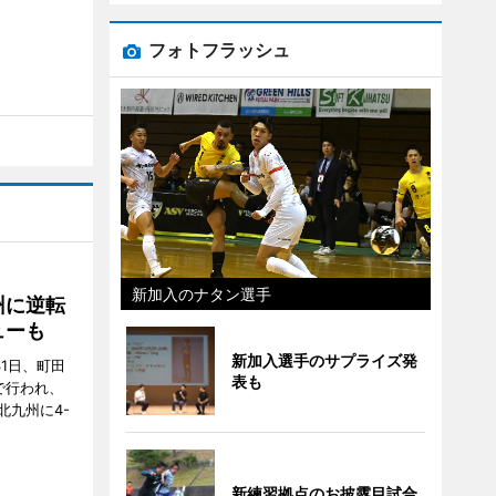
フォトフラッシュ
新加入のナタン選手
州に逆転
ューも
新加入選手のサプライズ発
31日、町田
表も
で行われ、
北九州に4-
新練習拠点のお披露目試合