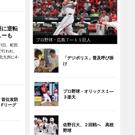
州に逆転
ューも
プロ野球・広島７―１１巨人
31日、町田
で行われ、
北九州に4-
「デジポリス」普及呼び掛
け
プロ野球・オリックス１―
３楽天
、首位攻防
 Fリーグ
佐野日大、２回戦へ 高校
野球