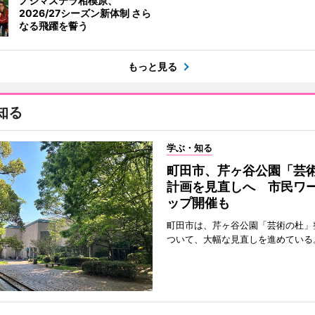
ノジマステラ相模原、
2026/27シーズン新体制 さら
なる飛躍を誓う
もっと見る
知る
学ぶ・知る
町田市、芹ヶ谷公園「芸
計画を見直しへ 市民ワ
ップ開催も
町田市は、芹ヶ谷公園「芸術の杜」
ついて、大幅な見直しを進めている