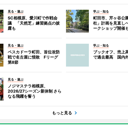
見る・遊ぶ
学ぶ・知る
SC相模原、愛川町で作戦会
町田市、芹ヶ谷公
議 「天然芝」練習拠点の披
杜」計画を見直し
露も
ークショップ開催
見る・遊ぶ
学ぶ・知る
ペスカドーラ町田、首位攻防
ブックオフ、売上高
戦で名古屋に惜敗 Fリーグ
で過去最高 国内
第8節
見る・遊ぶ
ノジマステラ相模原、
2026/27シーズン新体制 さら
なる飛躍を誓う
もっと見る