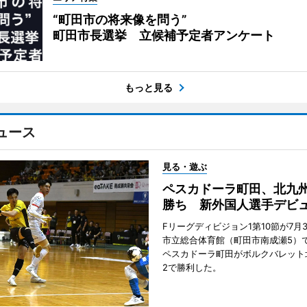
“町田市の将来像を問う”
町田市長選挙 立候補予定者アンケート
もっと見る
ュース
見る・遊ぶ
ペスカドーラ町田、北九
勝ち 新外国人選手デビ
Fリーグディビジョン1第10節が7月
市立総合体育館（町田市南成瀬5）
ペスカドーラ町田がボルクバレット
2で勝利した。