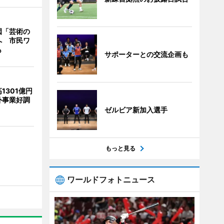
園「芸術の
へ 市民ワ
も
サポーターとの交流企画も
1301億円
外事業好調
ゼルビア新加入選手
もっと見る
ワールドフォトニュース