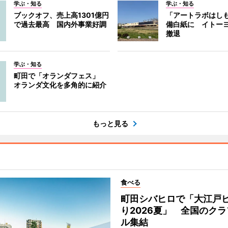
学ぶ・知る
学ぶ・知る
ブックオフ、売上高1301億円
「アートラボはし
で過去最高 国内外事業好調
備白紙に イトー
撤退
学ぶ・知る
町田で「オランダフェス」
オランダ文化を多角的に紹介
もっと見る
食べる
町田シバヒロで「大江戸
り2026夏」 全国のク
ル集結