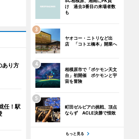
SC相模原、湘南にPK負
け 過去3番目の来場者数
も
ヤオコー・ニトリなど出
店 「コトエ橋本」開業へ
のあり方
相模原市で「ポケモン天文
台」初開催 ポケモンと宇
宙を冒険
に就任！駅
町田ゼルビアの挑戦、頂点
ならず ACLE決勝で惜敗
愛
もっと見る