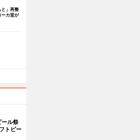
もと」再整
ヨーカ堂が
ビール祭
ラフトビー