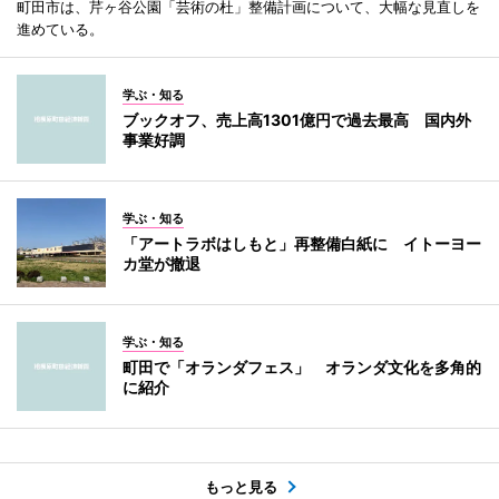
町田市は、芹ヶ谷公園「芸術の杜」整備計画について、大幅な見直しを
進めている。
学ぶ・知る
ブックオフ、売上高1301億円で過去最高 国内外
事業好調
学ぶ・知る
「アートラボはしもと」再整備白紙に イトーヨー
カ堂が撤退
学ぶ・知る
町田で「オランダフェス」 オランダ文化を多角的
に紹介
もっと見る