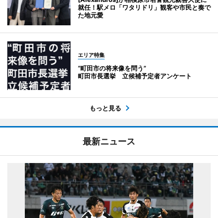
就任！駅メロ「ワタリドリ」観客や市民と奏で
た地元愛
エリア特集
“町田市の将来像を問う”
町田市長選挙 立候補予定者アンケート
もっと見る
最新ニュース