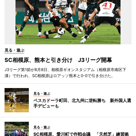
見る・遊ぶ
SC相模原、熊本と引き分け J3リーグ開幕
J3リーグ第1節が8月8日、相模原ギオンスタジアム（相模原市南区下
溝）で行われ、SC相模原はロアッソ熊本と0-0で引き分けた。
見る・遊ぶ
ペスカドーラ町田、北九州に逆転勝ち 新外国人選
手デビューも
見る・遊ぶ
SC相模原、愛川町で作戦会議 「天然芝」練習拠