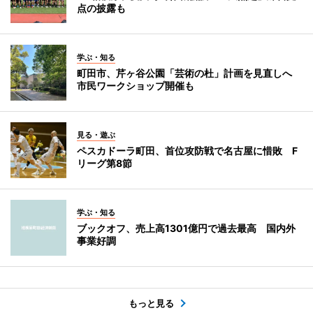
点の披露も
学ぶ・知る
町田市、芹ヶ谷公園「芸術の杜」計画を見直しへ
市民ワークショップ開催も
見る・遊ぶ
ペスカドーラ町田、首位攻防戦で名古屋に惜敗 F
リーグ第8節
学ぶ・知る
ブックオフ、売上高1301億円で過去最高 国内外
事業好調
もっと見る