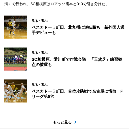
溝）で行われ、SC相模原はロアッソ熊本と0-0で引き分けた。
見る・遊ぶ
ペスカドーラ町田、北九州に逆転勝ち 新外国人選
手デビューも
見る・遊ぶ
SC相模原、愛川町で作戦会議 「天然芝」練習拠
点の披露も
見る・遊ぶ
ペスカドーラ町田、首位攻防戦で名古屋に惜敗 F
リーグ第8節
もっと見る