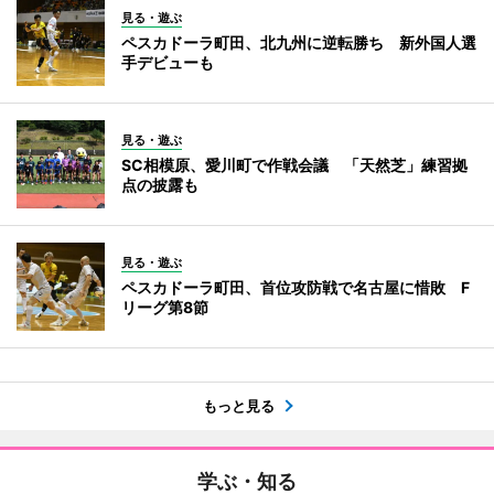
見る・遊ぶ
ペスカドーラ町田、北九州に逆転勝ち 新外国人選
手デビューも
見る・遊ぶ
SC相模原、愛川町で作戦会議 「天然芝」練習拠
点の披露も
見る・遊ぶ
ペスカドーラ町田、首位攻防戦で名古屋に惜敗 F
リーグ第8節
もっと見る
学ぶ・知る