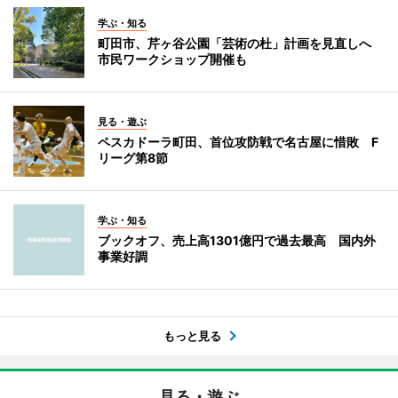
学ぶ・知る
町田市、芹ヶ谷公園「芸術の杜」計画を見直しへ
市民ワークショップ開催も
見る・遊ぶ
ペスカドーラ町田、首位攻防戦で名古屋に惜敗 F
リーグ第8節
学ぶ・知る
ブックオフ、売上高1301億円で過去最高 国内外
事業好調
もっと見る
見る・遊ぶ