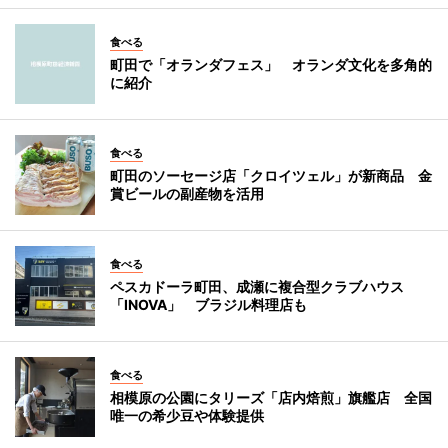
食べる
町田で「オランダフェス」 オランダ文化を多角的
に紹介
食べる
町田のソーセージ店「クロイツェル」が新商品 金
賞ビールの副産物を活用
食べる
ペスカドーラ町田、成瀬に複合型クラブハウス
「INOVA」 ブラジル料理店も
食べる
相模原の公園にタリーズ「店内焙煎」旗艦店 全国
唯一の希少豆や体験提供