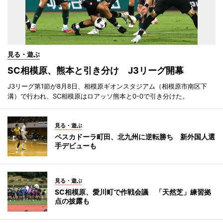
見る・遊ぶ
SC相模原、熊本と引き分け J3リーグ開幕
J3リーグ第1節が8月8日、相模原ギオンスタジアム（相模原市南区下
溝）で行われ、SC相模原はロアッソ熊本と0-0で引き分けた。
見る・遊ぶ
ペスカドーラ町田、北九州に逆転勝ち 新外国人選
手デビューも
見る・遊ぶ
SC相模原、愛川町で作戦会議 「天然芝」練習拠
点の披露も