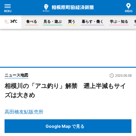
34°C
食べる
見る・遊ぶ
買う
暮らす・働く
学ぶ・知る
ニュース地図
2020.06.08
相模川の「アユ釣り」解禁 遡上半減もサイ
ズは大きめ
高田橋友鮎販売所
Google Map で見る