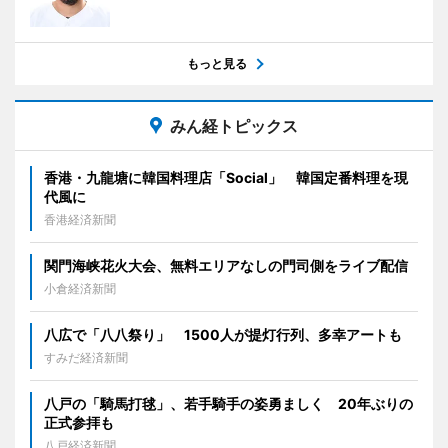
もっと見る
みん経トピックス
香港・九龍塘に韓国料理店「Social」 韓国定番料理を現
代風に
香港経済新聞
関門海峡花火大会、無料エリアなしの門司側をライブ配信
小倉経済新聞
八広で「八八祭り」 1500人が提灯行列、多幸アートも
すみだ経済新聞
八戸の「騎馬打毬」、若手騎手の姿勇ましく 20年ぶりの
正式参拝も
八戸経済新聞