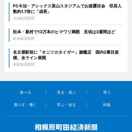
FC今治・アシックス里山スタジアムでお披露目会 収容人
数約1.7倍に「成長」
今治経済新聞
松本・新村で13万本のヒマワリ満開 見頃は3週間ほど
松本経済新聞
名古屋駅前に「オニツカタイガー」旗艦店 国内2番目規
模、全ライン展開
名駅経済新聞
食べる
見る・遊ぶ
買う
暮らす・働く
学ぶ・知る
特集