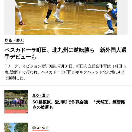
見る・遊ぶ
ペスカドーラ町田、北九州に逆転勝ち 新外国人選
手デビューも
Fリーグディビジョン1第10節が7月31日、町田市立総合体育館（町田市
南成瀬5）で行われ、ペスカドーラ町田がボルクバレット北九州に4-2
で勝利した。
見る・遊ぶ
SC相模原、愛川町で作戦会議 「天然芝」練習拠
点の披露も
学ぶ・知る