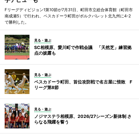
Fリーグディビジョン1第10節が7月31日、町田市立総合体育館（町田市
南成瀬5）で行われ、ペスカドーラ町田がボルクバレット北九州に4-2
で勝利した。
見る・遊ぶ
SC相模原、愛川町で作戦会議 「天然芝」練習拠
点の披露も
見る・遊ぶ
ペスカドーラ町田、首位攻防戦で名古屋に惜敗 F
リーグ第8節
見る・遊ぶ
ノジマステラ相模原、2026/27シーズン新体制 さ
らなる飛躍を誓う