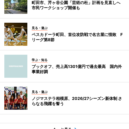
町田市、芹ヶ谷公園「芸術の杜」計画を見直しへ
市民ワークショップ開催も
見る・遊ぶ
ペスカドーラ町田、首位攻防戦で名古屋に惜敗 F
リーグ第8節
学ぶ・知る
ブックオフ、売上高1301億円で過去最高 国内外
事業好調
見る・遊ぶ
ノジマステラ相模原、2026/27シーズン新体制 さ
らなる飛躍を誓う