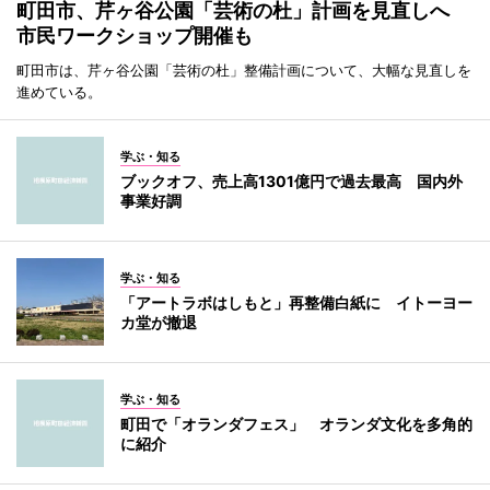
町田市、芹ヶ谷公園「芸術の杜」計画を見直しへ
市民ワークショップ開催も
町田市は、芹ヶ谷公園「芸術の杜」整備計画について、大幅な見直しを
進めている。
学ぶ・知る
ブックオフ、売上高1301億円で過去最高 国内外
事業好調
学ぶ・知る
「アートラボはしもと」再整備白紙に イトーヨー
カ堂が撤退
学ぶ・知る
町田で「オランダフェス」 オランダ文化を多角的
に紹介