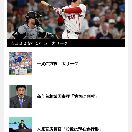
吉田は２安打１打点 大リーグ
千賀の力投 大リーグ
高市首相靖国参拝「適切に判断」
木原官房長官「拉致は現在進行形」