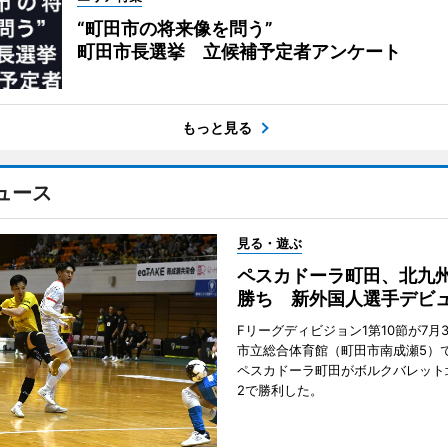
“町田市の将来像を問う”
町田市長選挙 立候補予定者アンケート
もっと見る
ュース
見る・遊ぶ
ペスカドーラ町田、北九
勝ち 新外国人選手デビ
Fリーグディビジョン1第10節が7月
市立総合体育館（町田市南成瀬5）
ペスカドーラ町田がボルクバレット
2で勝利した。