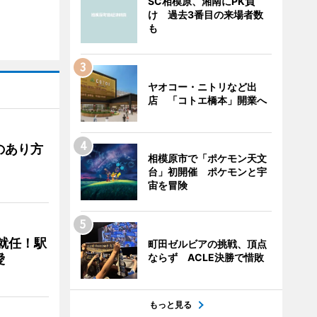
SC相模原、湘南にPK負
け 過去3番目の来場者数
も
ヤオコー・ニトリなど出
店 「コトエ橋本」開業へ
のあり方
相模原市で「ポケモン天文
台」初開催 ポケモンと宇
宙を冒険
に就任！駅
町田ゼルビアの挑戦、頂点
ならず ACLE決勝で惜敗
愛
もっと見る