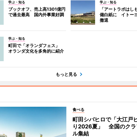
学ぶ・知る
学ぶ・知る
ブックオフ、売上高1301億円
「アートラボはし
で過去最高 国内外事業好調
備白紙に イトー
撤退
学ぶ・知る
町田で「オランダフェス」
オランダ文化を多角的に紹介
もっと見る
食べる
町田シバヒロで「大江戸
り2026夏」 全国のク
ル集結