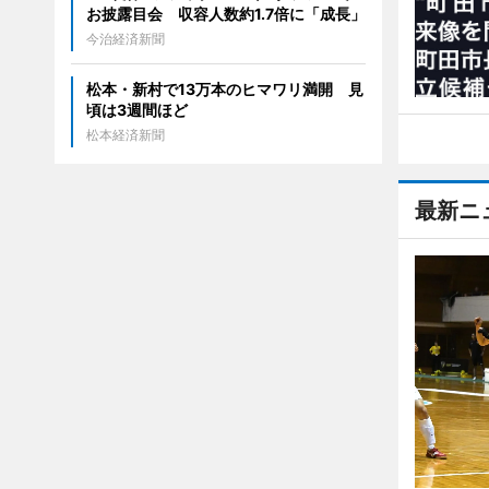
お披露目会 収容人数約1.7倍に「成長」
今治経済新聞
松本・新村で13万本のヒマワリ満開 見
頃は3週間ほど
松本経済新聞
最新ニ