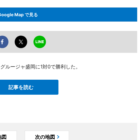
Google Map で見る
てグルージャ盛岡に1対0で勝利した。
記事を読む
地図
次の地図