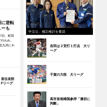
州に逆転
ューも
中立公、補正検討を要請
31日、町田
で行われ、
北九州に4-
吉田は２安打１打点 大リ
ーグ
千賀の力投 大リーグ
、首位攻防
 Fリーグ
高市首相靖国参拝「適切に
判断」