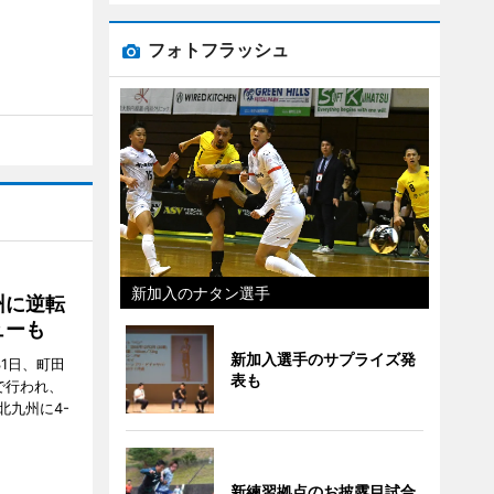
フォトフラッシュ
新加入のナタン選手
州に逆転
ューも
新加入選手のサプライズ発
31日、町田
表も
で行われ、
北九州に4-
新練習拠点のお披露目試合