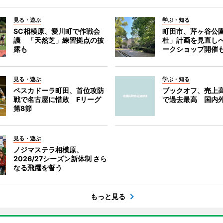
見る・遊ぶ
学ぶ・知る
SC相模原、愛川町で作戦会
町田市、芹ヶ谷公
議 「天然芝」練習拠点の披
杜」計画を見直し
露も
ークショップ開催
見る・遊ぶ
学ぶ・知る
ペスカドーラ町田、首位攻防
ブックオフ、売上高
戦で名古屋に惜敗 Fリーグ
で過去最高 国内
第8節
見る・遊ぶ
ノジマステラ相模原、
2026/27シーズン新体制 さら
なる飛躍を誓う
もっと見る