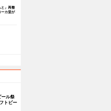
もと」再整
ヨーカ堂が
ビール祭
ラフトビー