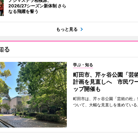
ノジマステラ相模原、
2026/27シーズン新体制 さら
なる飛躍を誓う
もっと見る
知る
学ぶ・知る
町田市、芹ヶ谷公園「芸
計画を見直しへ 市民ワ
ップ開催も
町田市は、芹ヶ谷公園「芸術の杜」
ついて、大幅な見直しを進めている