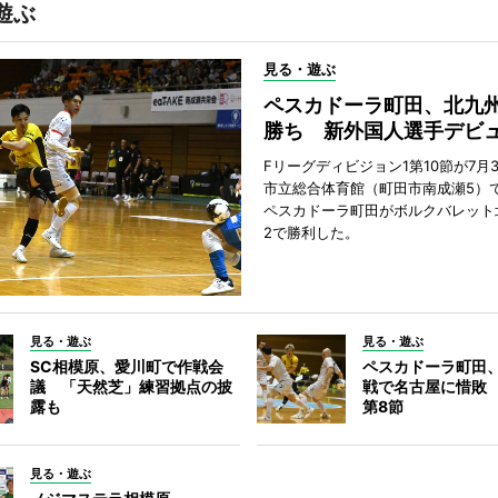
遊ぶ
見る・遊ぶ
ペスカドーラ町田、北九
勝ち 新外国人選手デビ
Fリーグディビジョン1第10節が7月
市立総合体育館（町田市南成瀬5）
ペスカドーラ町田がボルクバレット
2で勝利した。
見る・遊ぶ
見る・遊ぶ
SC相模原、愛川町で作戦会
ペスカドーラ町田
議 「天然芝」練習拠点の披
戦で名古屋に惜敗
露も
第8節
見る・遊ぶ