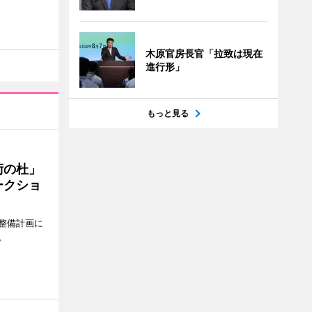
木原官房長官「拉致は現在
進行形」
もっと見る
術の杜」
ークショ
整備計画に
。