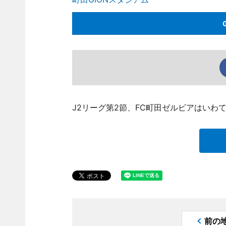
J2リーグ第2節、FC町田ゼルビアはいわ
前の