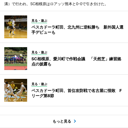
溝）で行われ、SC相模原はロアッソ熊本と0-0で引き分けた。
見る・遊ぶ
ペスカドーラ町田、北九州に逆転勝ち 新外国人選
手デビューも
見る・遊ぶ
SC相模原、愛川町で作戦会議 「天然芝」練習拠
点の披露も
見る・遊ぶ
ペスカドーラ町田、首位攻防戦で名古屋に惜敗 F
リーグ第8節
もっと見る