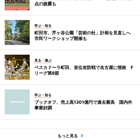
点の披露も
学ぶ・知る
町田市、芹ヶ谷公園「芸術の杜」計画を見直しへ
市民ワークショップ開催も
見る・遊ぶ
ペスカドーラ町田、首位攻防戦で名古屋に惜敗 F
リーグ第8節
学ぶ・知る
ブックオフ、売上高1301億円で過去最高 国内外
事業好調
もっと見る