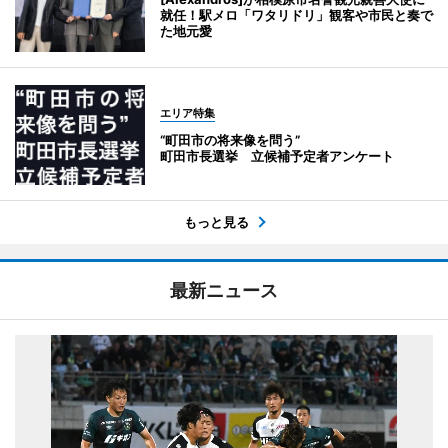
就任！駅メロ「ワタリドリ」観客や市民と奏で
た地元愛
エリア特集
“町田市の将来像を問う”
町田市長選挙 立候補予定者アンケート
もっと見る
最新ニュース