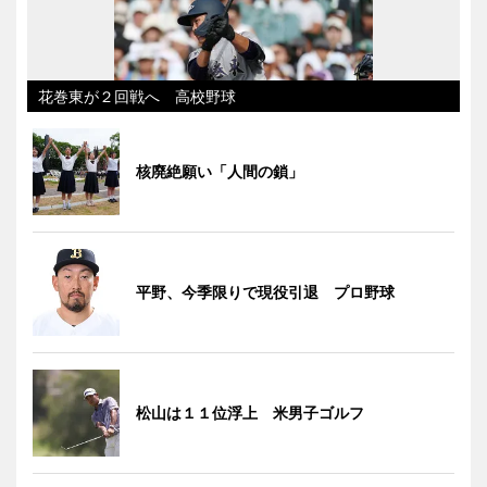
花巻東が２回戦へ 高校野球
核廃絶願い「人間の鎖」
平野、今季限りで現役引退 プロ野球
松山は１１位浮上 米男子ゴルフ