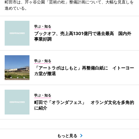
町田市は、芹ヶ谷公園「芸術の杜」整備計画について、大幅な見直しを
進めている。
学ぶ・知る
ブックオフ、売上高1301億円で過去最高 国内外
事業好調
学ぶ・知る
「アートラボはしもと」再整備白紙に イトーヨー
カ堂が撤退
学ぶ・知る
町田で「オランダフェス」 オランダ文化を多角的
に紹介
もっと見る