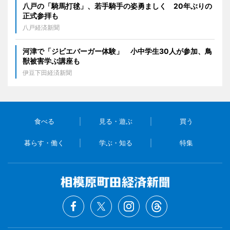
八戸の「騎馬打毬」、若手騎手の姿勇ましく 20年ぶりの
正式参拝も
八戸経済新聞
河津で「ジビエバーガー体験」 小中学生30人が参加、鳥
獣被害学ぶ講座も
伊豆下田経済新聞
食べる
見る・遊ぶ
買う
暮らす・働く
学ぶ・知る
特集