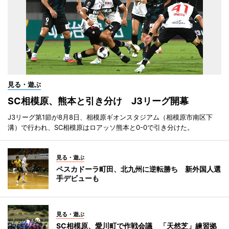
見る・遊ぶ
SC相模原、熊本と引き分け J3リーグ開幕
J3リーグ第1節が8月8日、相模原ギオンスタジアム（相模原市南区下
溝）で行われ、SC相模原はロアッソ熊本と0-0で引き分けた。
見る・遊ぶ
ペスカドーラ町田、北九州に逆転勝ち 新外国人選
手デビューも
見る・遊ぶ
SC相模原、愛川町で作戦会議 「天然芝」練習拠