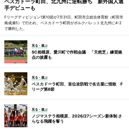
ペスカドーラ町田、北九州に逆転勝ち 新外国人選
手デビューも
Fリーグディビジョン1第10節が7月31日、町田市立総合体育館（町田市
南成瀬5）で行われ、ペスカドーラ町田がボルクバレット北九州に4-2
で勝利した。
見る・遊ぶ
SC相模原、愛川町で作戦会議 「天然芝」練習拠
点の披露も
見る・遊ぶ
ペスカドーラ町田、首位攻防戦で名古屋に惜敗 F
リーグ第8節
見る・遊ぶ
ノジマステラ相模原、2026/27シーズン新体制 さ
らなる飛躍を誓う