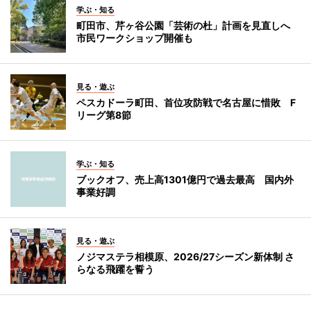
学ぶ・知る
町田市、芹ヶ谷公園「芸術の杜」計画を見直しへ
市民ワークショップ開催も
見る・遊ぶ
ペスカドーラ町田、首位攻防戦で名古屋に惜敗 F
リーグ第8節
学ぶ・知る
ブックオフ、売上高1301億円で過去最高 国内外
事業好調
見る・遊ぶ
ノジマステラ相模原、2026/27シーズン新体制 さ
らなる飛躍を誓う