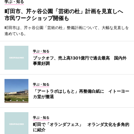
学ぶ・知る
町田市、芹ヶ谷公園「芸術の杜」計画を見直しへ
市民ワークショップ開催も
町田市は、芹ヶ谷公園「芸術の杜」整備計画について、大幅な見直しを
進めている。
学ぶ・知る
ブックオフ、売上高1301億円で過去最高 国内外
事業好調
学ぶ・知る
「アートラボはしもと」再整備白紙に イトーヨー
カ堂が撤退
学ぶ・知る
町田で「オランダフェス」 オランダ文化を多角的
に紹介