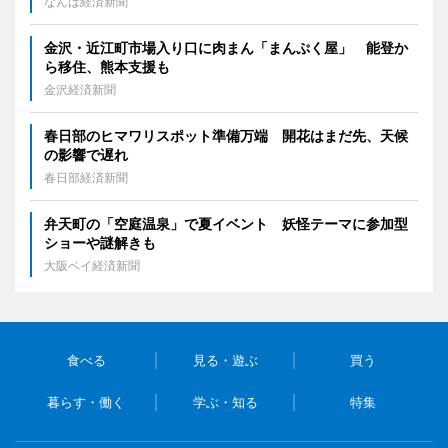
なんば経済新聞
金沢・近江町市場入り口に肉まん「まんぷく屋」 能登か
ら移住、熊本支援も
金沢経済新聞
春日部のヒマワリスポット準備万端 開花はまだ先、天候
の影響で遅れ
春日部経済新聞
弁天町の「空庭温泉」で夏イベント 妖怪テーマに参加型
ショーや謎解きも
大阪ベイ経済新聞
食べる
見る・遊ぶ
買う
暮らす・働く
学ぶ・知る
特集