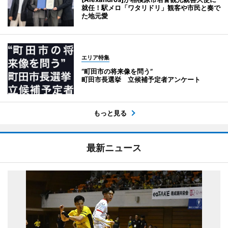
就任！駅メロ「ワタリドリ」観客や市民と奏で
た地元愛
エリア特集
“町田市の将来像を問う”
町田市長選挙 立候補予定者アンケート
もっと見る
最新ニュース