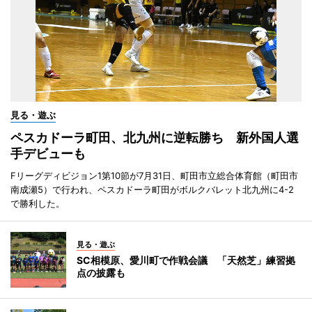
見る・遊ぶ
ペスカドーラ町田、北九州に逆転勝ち 新外国人選
手デビューも
Fリーグディビジョン1第10節が7月31日、町田市立総合体育館（町田市
南成瀬5）で行われ、ペスカドーラ町田がボルクバレット北九州に4-2
で勝利した。
見る・遊ぶ
SC相模原、愛川町で作戦会議 「天然芝」練習拠
点の披露も