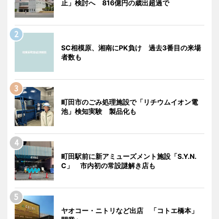
止」検討へ 816億円の歳出超過で
SC相模原、湘南にPK負け 過去3番目の来場
者数も
町田市のごみ処理施設で「リチウムイオン電
池」検知実験 製品化も
町田駅前に新アミューズメント施設「S.Y.N.
C」 市内初の常設謎解き店も
ヤオコー・ニトリなど出店 「コトエ橋本」