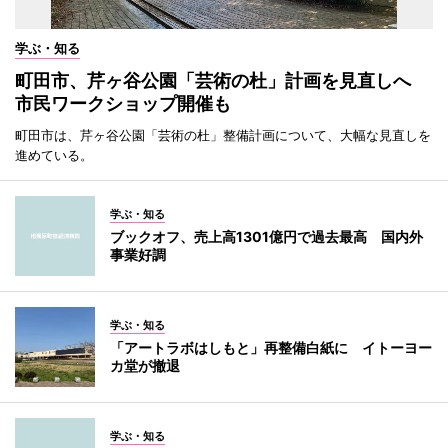
学ぶ・知る
町田市、芹ヶ谷公園「芸術の杜」計画を見直しへ
市民ワークショップ開催も
町田市は、芹ヶ谷公園「芸術の杜」整備計画について、大幅な見直しを
進めている。
学ぶ・知る
ブックオフ、売上高1301億円で過去最高 国内外
事業好調
学ぶ・知る
「アートラボはしもと」再整備白紙に イトーヨー
カ堂が撤退
学ぶ・知る