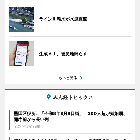
ライン川渇水が水運直撃
生成ＡＩ、被災地照らす
もっと見る
みん経トピックス
墨田区役所、「令和8年8月8日婚」 300人超が婚姻届、
開庁前から長い列
すみだ経済新聞