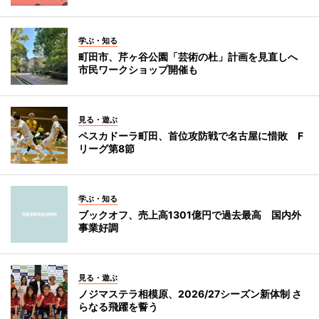
学ぶ・知る
町田市、芹ヶ谷公園「芸術の杜」計画を見直しへ
市民ワークショップ開催も
見る・遊ぶ
ペスカドーラ町田、首位攻防戦で名古屋に惜敗 F
リーグ第8節
学ぶ・知る
ブックオフ、売上高1301億円で過去最高 国内外
事業好調
見る・遊ぶ
ノジマステラ相模原、2026/27シーズン新体制 さ
らなる飛躍を誓う