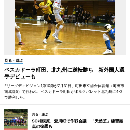
見る・遊ぶ
ペスカドーラ町田、北九州に逆転勝ち 新外国人選
手デビューも
Fリーグディビジョン1第10節が7月31日、町田市立総合体育館（町田市
南成瀬5）で行われ、ペスカドーラ町田がボルクバレット北九州に4-2
で勝利した。
見る・遊ぶ
SC相模原、愛川町で作戦会議 「天然芝」練習拠
点の披露も