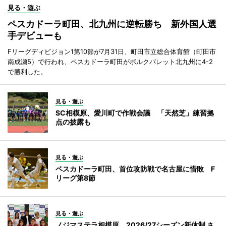
見る・遊ぶ
ペスカドーラ町田、北九州に逆転勝ち 新外国人選
手デビューも
Fリーグディビジョン1第10節が7月31日、町田市立総合体育館（町田市
南成瀬5）で行われ、ペスカドーラ町田がボルクバレット北九州に4-2
で勝利した。
見る・遊ぶ
SC相模原、愛川町で作戦会議 「天然芝」練習拠
点の披露も
見る・遊ぶ
ペスカドーラ町田、首位攻防戦で名古屋に惜敗 F
リーグ第8節
見る・遊ぶ
ノジマステラ相模原、2026/27シーズン新体制 さ