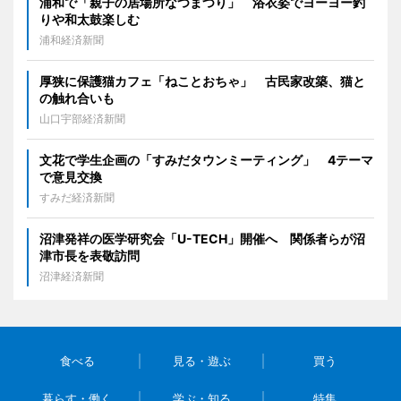
浦和で「親子の居場所なつまつり」 浴衣姿でヨーヨー釣
りや和太鼓楽しむ
浦和経済新聞
厚狭に保護猫カフェ「ねことおちゃ」 古民家改築、猫と
の触れ合いも
山口宇部経済新聞
文花で学生企画の「すみだタウンミーティング」 4テーマ
で意見交換
すみだ経済新聞
沼津発祥の医学研究会「U-TECH」開催へ 関係者らが沼
津市長を表敬訪問
沼津経済新聞
食べる
見る・遊ぶ
買う
暮らす・働く
学ぶ・知る
特集