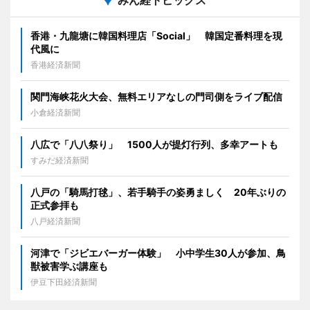
香港・九龍塘に韓国料理店「Social」 韓国定番料理を現
代風に
香港経済新聞
関門海峡花火大会、無料エリアなしの門司側をライブ配信
小倉経済新聞
八広で「八八祭り」 1500人が提灯行列、多幸アートも
すみだ経済新聞
八戸の「騎馬打毬」、若手騎手の姿勇ましく 20年ぶりの
正式参拝も
八戸経済新聞
河津で「ジビエバーガー体験」 小中学生30人が参加、鳥
獣被害学ぶ講座も
伊豆下田経済新聞