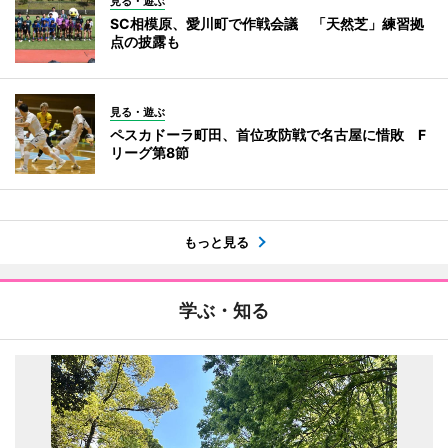
見る・遊ぶ
SC相模原、愛川町で作戦会議 「天然芝」練習拠
点の披露も
見る・遊ぶ
ペスカドーラ町田、首位攻防戦で名古屋に惜敗 F
リーグ第8節
もっと見る
学ぶ・知る