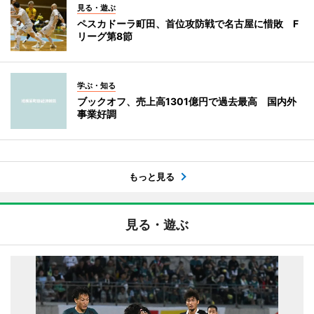
見る・遊ぶ
ペスカドーラ町田、首位攻防戦で名古屋に惜敗 F
リーグ第8節
学ぶ・知る
ブックオフ、売上高1301億円で過去最高 国内外
事業好調
もっと見る
見る・遊ぶ