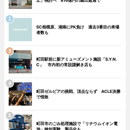
止」検討へ 816億円の歳出超過で
SC相模原、湘南にPK負け 過去3番目の来場
者数も
町田駅前に新アミューズメント施設「S.Y.N.
C」 市内初の常設謎解き店も
町田ゼルビアの挑戦、頂点ならず ACLE決勝
で惜敗
町田市のごみ処理施設で「リチウムイオン電
池」検知実験 製品化も