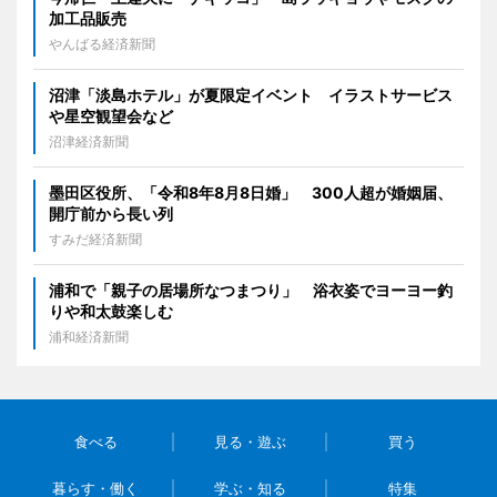
加工品販売
やんばる経済新聞
沼津「淡島ホテル」が夏限定イベント イラストサービス
や星空観望会など
沼津経済新聞
墨田区役所、「令和8年8月8日婚」 300人超が婚姻届、
開庁前から長い列
すみだ経済新聞
浦和で「親子の居場所なつまつり」 浴衣姿でヨーヨー釣
りや和太鼓楽しむ
浦和経済新聞
食べる
見る・遊ぶ
買う
暮らす・働く
学ぶ・知る
特集