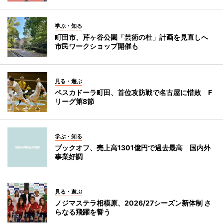
学ぶ・知る
町田市、芹ヶ谷公園「芸術の杜」計画を見直しへ
市民ワークショップ開催も
見る・遊ぶ
ペスカドーラ町田、首位攻防戦で名古屋に惜敗 F
リーグ第8節
学ぶ・知る
ブックオフ、売上高1301億円で過去最高 国内外
事業好調
見る・遊ぶ
ノジマステラ相模原、2026/27シーズン新体制 さ
らなる飛躍を誓う