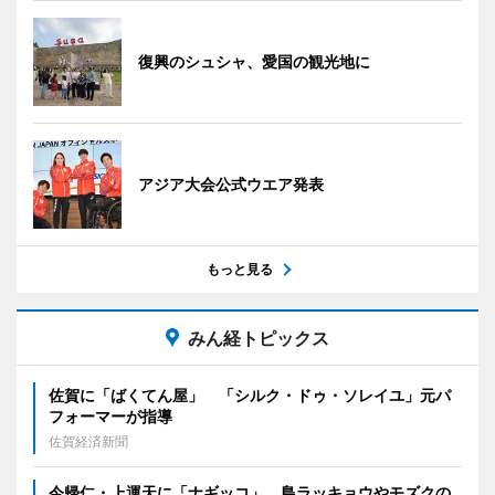
復興のシュシャ、愛国の観光地に
アジア大会公式ウエア発表
もっと見る
みん経トピックス
佐賀に「ばくてん屋」 「シルク・ドゥ・ソレイユ」元パ
フォーマーが指導
佐賀経済新聞
今帰仁・上運天に「ナギッコ」 島ラッキョウやモズクの