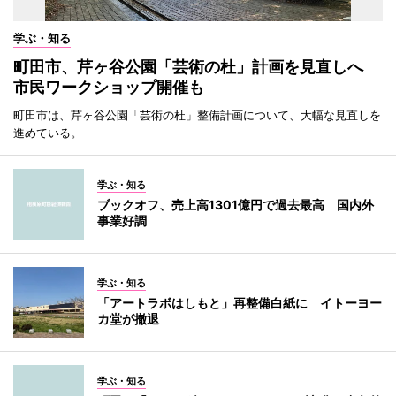
学ぶ・知る
町田市、芹ヶ谷公園「芸術の杜」計画を見直しへ
市民ワークショップ開催も
町田市は、芹ヶ谷公園「芸術の杜」整備計画について、大幅な見直しを
進めている。
学ぶ・知る
ブックオフ、売上高1301億円で過去最高 国内外
事業好調
学ぶ・知る
「アートラボはしもと」再整備白紙に イトーヨー
カ堂が撤退
学ぶ・知る