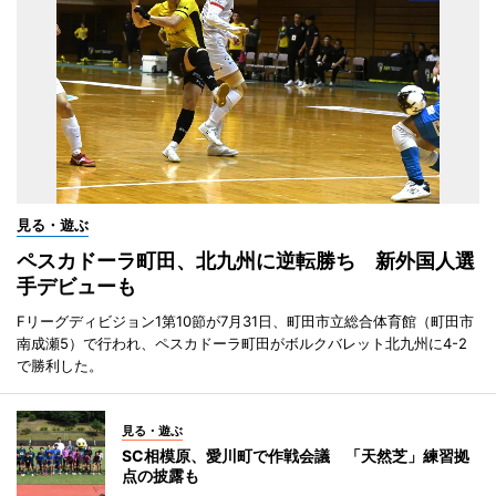
見る・遊ぶ
ペスカドーラ町田、北九州に逆転勝ち 新外国人選
手デビューも
Fリーグディビジョン1第10節が7月31日、町田市立総合体育館（町田市
南成瀬5）で行われ、ペスカドーラ町田がボルクバレット北九州に4-2
で勝利した。
見る・遊ぶ
SC相模原、愛川町で作戦会議 「天然芝」練習拠
点の披露も