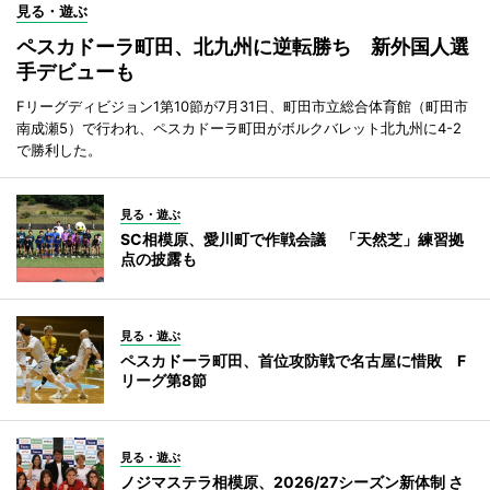
見る・遊ぶ
ペスカドーラ町田、北九州に逆転勝ち 新外国人選
手デビューも
Fリーグディビジョン1第10節が7月31日、町田市立総合体育館（町田市
南成瀬5）で行われ、ペスカドーラ町田がボルクバレット北九州に4-2
で勝利した。
見る・遊ぶ
SC相模原、愛川町で作戦会議 「天然芝」練習拠
点の披露も
見る・遊ぶ
ペスカドーラ町田、首位攻防戦で名古屋に惜敗 F
リーグ第8節
見る・遊ぶ
ノジマステラ相模原、2026/27シーズン新体制 さ