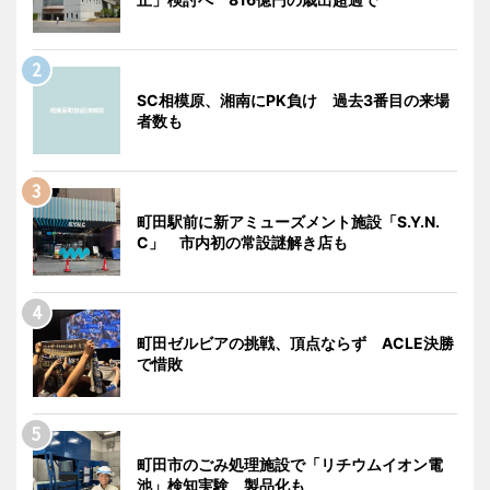
SC相模原、湘南にPK負け 過去3番目の来場
者数も
町田駅前に新アミューズメント施設「S.Y.N.
C」 市内初の常設謎解き店も
町田ゼルビアの挑戦、頂点ならず ACLE決勝
で惜敗
町田市のごみ処理施設で「リチウムイオン電
池」検知実験 製品化も