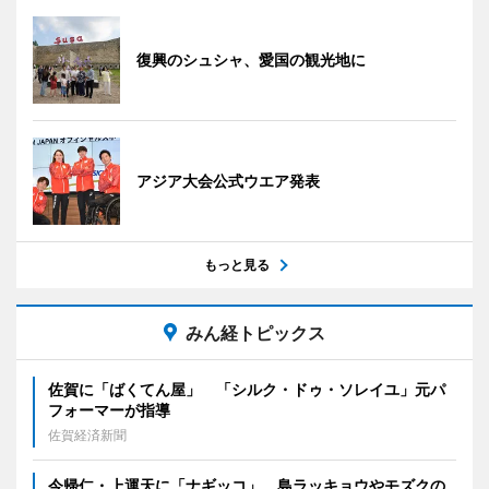
復興のシュシャ、愛国の観光地に
アジア大会公式ウエア発表
もっと見る
みん経トピックス
佐賀に「ばくてん屋」 「シルク・ドゥ・ソレイユ」元パ
フォーマーが指導
佐賀経済新聞
今帰仁・上運天に「ナギッコ」 島ラッキョウやモズクの