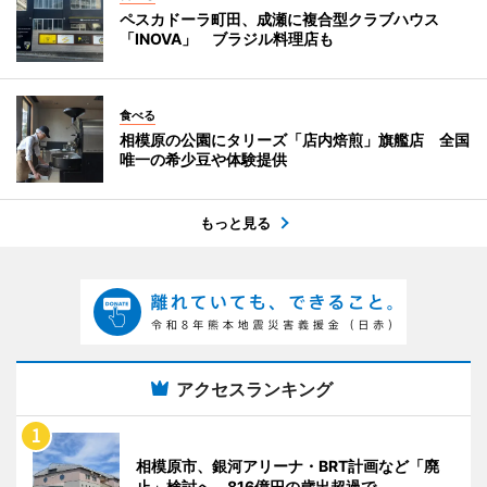
ペスカドーラ町田、成瀬に複合型クラブハウス
「INOVA」 ブラジル料理店も
食べる
相模原の公園にタリーズ「店内焙煎」旗艦店 全国
唯一の希少豆や体験提供
もっと見る
アクセスランキング
相模原市、銀河アリーナ・BRT計画など「廃
止」検討へ 816億円の歳出超過で