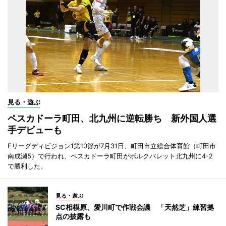
見る・遊ぶ
ペスカドーラ町田、北九州に逆転勝ち 新外国人選
手デビューも
Fリーグディビジョン1第10節が7月31日、町田市立総合体育館（町田市
南成瀬5）で行われ、ペスカドーラ町田がボルクバレット北九州に4-2
で勝利した。
見る・遊ぶ
SC相模原、愛川町で作戦会議 「天然芝」練習拠
点の披露も