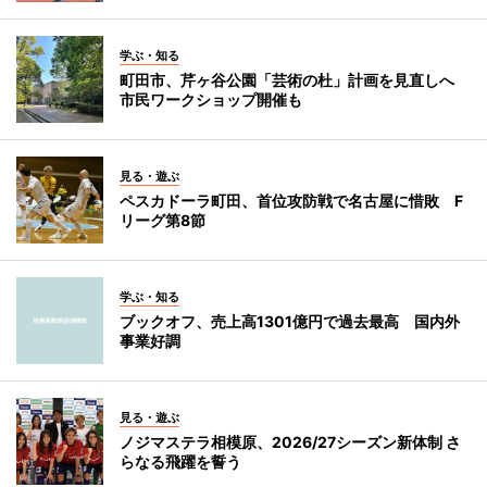
学ぶ・知る
町田市、芹ヶ谷公園「芸術の杜」計画を見直しへ
市民ワークショップ開催も
見る・遊ぶ
ペスカドーラ町田、首位攻防戦で名古屋に惜敗 F
リーグ第8節
学ぶ・知る
ブックオフ、売上高1301億円で過去最高 国内外
事業好調
見る・遊ぶ
ノジマステラ相模原、2026/27シーズン新体制 さ
らなる飛躍を誓う