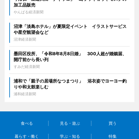
加工品販売
やんばる経済新聞
沼津「淡島ホテル」が夏限定イベント イラストサービス
や星空観望会など
沼津経済新聞
墨田区役所、「令和8年8月8日婚」 300人超が婚姻届、
開庁前から長い列
すみだ経済新聞
浦和で「親子の居場所なつまつり」 浴衣姿でヨーヨー釣
りや和太鼓楽しむ
浦和経済新聞
食べる
見る・遊ぶ
買う
暮らす・働く
学ぶ・知る
特集