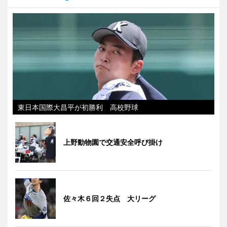
東日本国際大昌平が初勝利 高校野球
上野動物園で交通安全呼び掛け
佐々木６回２失点 大リーグ