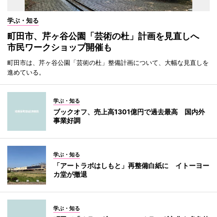
学ぶ・知る
町田市、芹ヶ谷公園「芸術の杜」計画を見直しへ
市民ワークショップ開催も
町田市は、芹ヶ谷公園「芸術の杜」整備計画について、大幅な見直しを
進めている。
学ぶ・知る
ブックオフ、売上高1301億円で過去最高 国内外
事業好調
学ぶ・知る
「アートラボはしもと」再整備白紙に イトーヨー
カ堂が撤退
学ぶ・知る