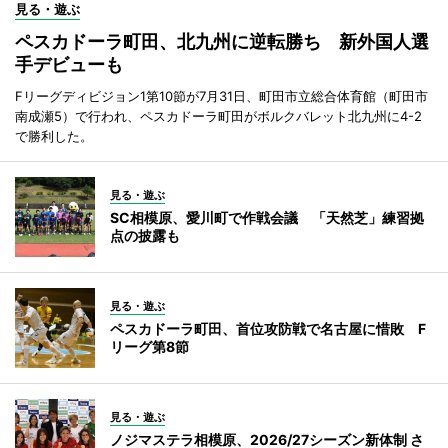
見る・遊ぶ
ペスカドーラ町田、北九州に逆転勝ち 新外国人選
手デビューも
Fリーグディビジョン1第10節が7月31日、町田市立総合体育館（町田市
南成瀬5）で行われ、ペスカドーラ町田がボルクバレット北九州に4-2
で勝利した。
見る・遊ぶ
SC相模原、愛川町で作戦会議 「天然芝」練習拠
点の披露も
見る・遊ぶ
ペスカドーラ町田、首位攻防戦で名古屋に惜敗 F
リーグ第8節
見る・遊ぶ
ノジマステラ相模原、2026/27シーズン新体制 さ