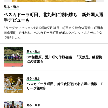
見る・遊ぶ
ペスカドーラ町田、北九州に逆転勝ち 新外国人選
手デビューも
Fリーグディビジョン1第10節が7月31日、町田市立総合体育館（町田市
南成瀬5）で行われ、ペスカドーラ町田がボルクバレット北九州に4-2
で勝利した。
見る・遊ぶ
SC相模原、愛川町で作戦会議 「天然芝」練習拠
点の披露も
見る・遊ぶ
ペスカドーラ町田、首位攻防戦で名古屋に惜敗 F
リーグ第8節
見る・遊ぶ