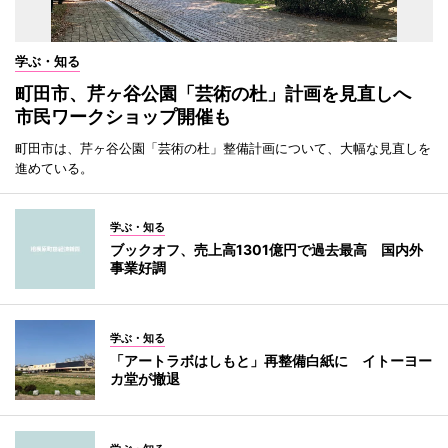
学ぶ・知る
町田市、芹ヶ谷公園「芸術の杜」計画を見直しへ
市民ワークショップ開催も
町田市は、芹ヶ谷公園「芸術の杜」整備計画について、大幅な見直しを
進めている。
学ぶ・知る
ブックオフ、売上高1301億円で過去最高 国内外
事業好調
学ぶ・知る
「アートラボはしもと」再整備白紙に イトーヨー
カ堂が撤退