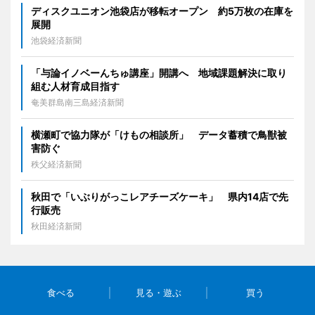
ディスクユニオン池袋店が移転オープン 約5万枚の在庫を
展開
池袋経済新聞
「与論イノベーんちゅ講座」開講へ 地域課題解決に取り
組む人材育成目指す
奄美群島南三島経済新聞
横瀬町で協力隊が「けもの相談所」 データ蓄積で鳥獣被
害防ぐ
秩父経済新聞
秋田で「いぶりがっこレアチーズケーキ」 県内14店で先
行販売
秋田経済新聞
食べる
見る・遊ぶ
買う