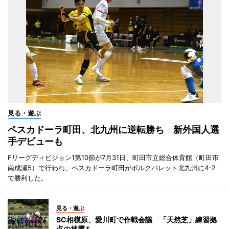
見る・遊ぶ
ペスカドーラ町田、北九州に逆転勝ち 新外国人選
手デビューも
Fリーグディビジョン1第10節が7月31日、町田市立総合体育館（町田市
南成瀬5）で行われ、ペスカドーラ町田がボルクバレット北九州に4-2
で勝利した。
見る・遊ぶ
SC相模原、愛川町で作戦会議 「天然芝」練習拠
点の披露も