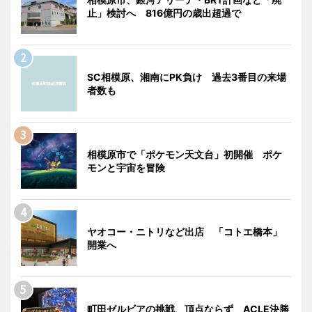
止」検討へ 816億円の歳出超過で
SC相模原、湘南にPK負け 過去3番目の来場
者数も
相模原市で「ポケモン天文台」初開催 ポケ
モンと宇宙を冒険
ヤオコー・ニトリなど出店 「コトエ橋本」
開業へ
町田ゼルビアの挑戦、頂点ならず ACLE決勝