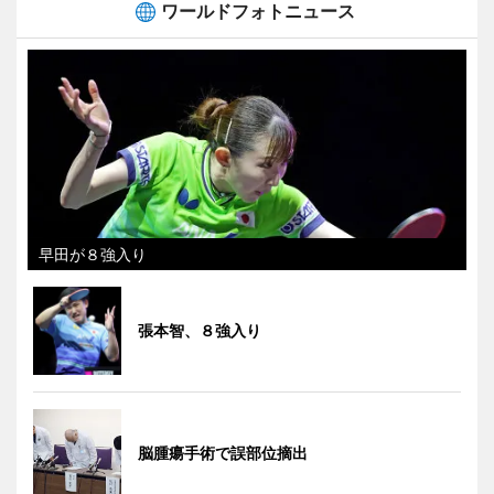
ワールドフォトニュース
早田が８強入り
張本智、８強入り
脳腫瘍手術で誤部位摘出