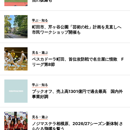
学ぶ・知る
町田市、芹ヶ谷公園「芸術の杜」計画を見直しへ
市民ワークショップ開催も
見る・遊ぶ
ペスカドーラ町田、首位攻防戦で名古屋に惜敗 F
リーグ第8節
学ぶ・知る
ブックオフ、売上高1301億円で過去最高 国内外
事業好調
見る・遊ぶ
ノジマステラ相模原、2026/27シーズン新体制 さ
らなる飛躍を誓う